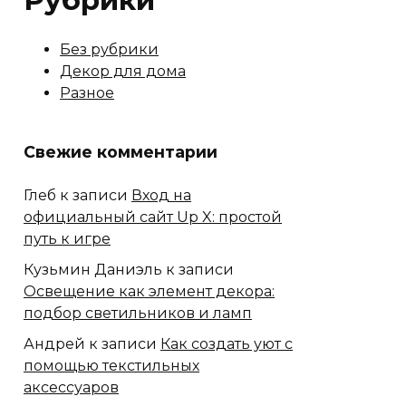
Рубрики
Без рубрики
Декор для дома
Разное
Свежие комментарии
Глеб
к записи
Вход на
официальный сайт Up X: простой
путь к игре
Кузьмин Даниэль
к записи
Освещение как элемент декора:
подбор светильников и ламп
Андрей
к записи
Как создать уют с
помощью текстильных
аксессуаров