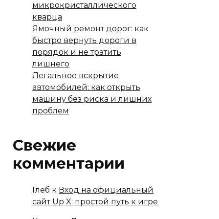
микрокристаллического
кварца
Ямочный ремонт дорог: как
быстро вернуть дороги в
порядок и не тратить
лишнего
Легальное вскрытие
автомобилей: как открыть
машину без риска и лишних
проблем
Свежие
комментарии
Глеб
к
Вход на официальный
сайт Up X: простой путь к игре