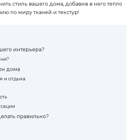
ть стиль вашего дома, добавив в него тепло
ию по миру тканей и текстур!
шего интерьера?
ани?
он дома
я и отдыха
сть
ксации
делать правильно?