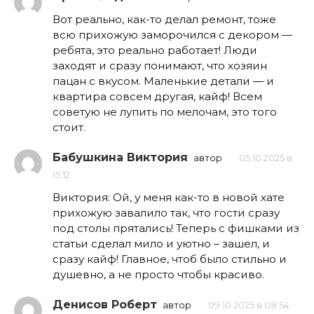
Вот реально, как-то делал ремонт, тоже
всю прихожую заморочился с декором —
ребята, это реально работает! Люди
заходят и сразу понимают, что хозяин
пацан с вкусом. Маленькие детали — и
квартира совсем другая, кайф! Всем
советую не лупить по мелочам, это того
стоит.
Бабушкина Виктория
автор
05.10.2025 в
15:12
Виктория: Ой, у меня как-то в новой хате
прихожую завалило так, что гости сразу
под столы прятались! Теперь с фишками из
статьи сделал мило и уютно – зашел, и
сразу кайф! Главное, чтоб было стильно и
душевно, а не просто чтобы красиво.
Денисов Роберт
автор
09.10.2025 в 08:54