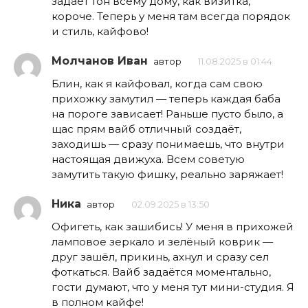
задаёт тон всему дому, как визитка,
короче. Теперь у меня там всегда порядок
и стиль, кайфово!
Молчанов Иван
автор
11.08.2025 в 01:44
Блин, как я кайфовал, когда сам свою
прихожку замутил — теперь каждая баба
на пороге зависает! Раньше пусто было, а
щас прям вайб отличный создаёт,
заходишь — сразу понимаешь, что внутри
настоящая движуха. Всем советую
замутить такую фишку, реально заряжает!
Ника
автор
02.09.2025 в 13:50
Офигеть, как зашибись! У меня в прихожей
ламповое зеркало и зелёный коврик —
друг зашёл, прикинь, ахнул и сразу сел
фоткаться. Вайб задаётся моментально,
гости думают, что у меня тут мини-студия. Я
в полном кайфе!