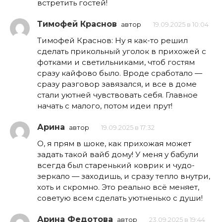
встретить гостей!
Тимофей Краснов
автор
19.09.2025 в 10:04
Тимофей Краснов: Ну я как-то решил
сделать прикольный уголок в прихожей с
фотками и светильниками, чтоб гостям
сразу кайфово было. Вроде сработало —
сразу разговор завязался, и все в доме
стали уютней чувствовать себя. Главное
начать с малого, потом идеи прут!
Арина
автор
19.09.2025 в 17:32
О, я прям в шоке, как прихожая может
задать такой вайб дому! У меня у бабули
всегда был старенький коврик и чудо-
зеркало — заходишь, и сразу тепло внутри,
хоть и скромно. Это реально всё меняет,
советую всем сделать уютненько с души!
Арина Федотова
автор
23.09.2025 в 19:44