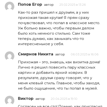
Попов Егор
автор
25.02.2025 в 13:26
Как-то раз пришел к друзьям, а у них
прихожая такая крутая! Я прям сразу
почувствовал, что попал в классное место.
Уж больно важно, чтобы первым делом
было хоть немного стильно. Сам тоже
теперь думаю, как заныкать что-то
интересненькое у себя.
Смирнов Никита
автор
06.03.2025 в 16:06
Прихожая – это, знаешь, как визитка дома!
Лично я решил повесить пару классных
картин и добавить яркий коврик. В
результате, друзья сразу говорят, что у
меня клевый стиль. Главное, чтобы заходя,
не было ощущение, что ты попал в музей.
Виктор
автор
20.04.2025 в 19:10
Согласен на все сто! Помню, как пригласил