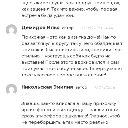
здесь живет душа. Как-то друг пришел, ох,
как заценил! Так что важно, чтобы первая
встреча была удачной.
Демидов Илья
автор
03.05.2025 в 14:44
Прихожая – это как визитка дома! Как-то
раз заглянул к другу, так у него обалденная
прихожая была: светильники, коврики, все
стильно. Чувствуешь себя как будто на
выставке! После этого вдохновился и сам
придумал что-то крутенькое. Теперь у меня
тоже классное первое впечатление!
Никольская Эмилия
автор
18.07.2025 в
21:40
Знаешь, как-то вписала в нашу прихожку
яркие фотки и светодиоды – зашли гости,
сразу атмосфера зашкалила! Главное, чтоб
не переборщить, а так место реально