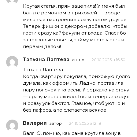
Крутая статья, прям зацепила! У меня был
баттл с ремонтом в прихожей — вроде
мелочь, а настроение сразу потом другое.
Теперь фишки с декором добавлю, чтобы
гости сразу кайфанули от входа. Спасибо
за толковые советы, займу место у стены
первым делом!
Татьяна Лаптева
автор
20.10.2025 в 16:50
Татьяна Лаптева
Когда квартиру покупала, прихожую долго
думала, как оформить. Ладно, поставила
пару полочек и классный зеркало на стену
— сразу место ожило. Гости теперь заходят
и сразу улыбаются. Главное, чтоб уютно и
без пафоса, а то слетается всякое.
Валерия
автор
24.10.2025 в 12:18
Валя: О, помню, как сама крутила зону в