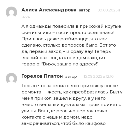
Алиса Александрова
автор
09.09.2025 в
14:24
А я однажды повесила в прихожей крутые
светильники – гости просто офигевали!
Пришлось даже разбираццо, что как
сделано, столько вопросов было. Вот это
да, первый заход – и сразу вау! Теперь
всякий раз, когда кто в дом заходит,
говорю: “Вижу, зашло по адресу!”
Горелов Платон
автор
15.09.2025 в 12:10
Только что заценил свою прихожку после
ремонта — жесть, как преобразилась! Был у
меня прикол: зашел к другу, а у него
вместо вешалки куча хлама, прям привет с
улицы! Вот где реально первая точка
контакта с нашим домом, надо
заморачиваться, чтоб было кайфово