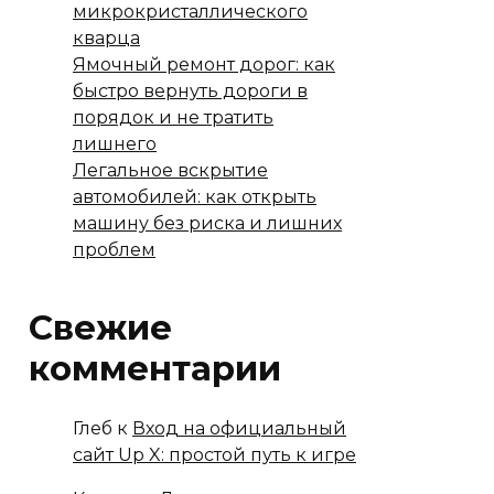
микрокристаллического
кварца
Ямочный ремонт дорог: как
быстро вернуть дороги в
порядок и не тратить
лишнего
Легальное вскрытие
автомобилей: как открыть
машину без риска и лишних
проблем
Свежие
комментарии
Глеб
к
Вход на официальный
сайт Up X: простой путь к игре