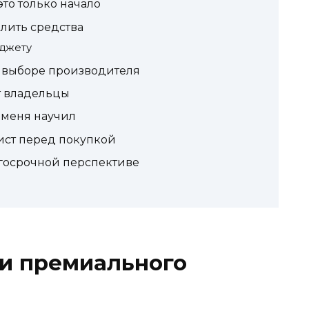
это только начало
лить средства
джету
и выборе производителя
т владельцы
 меня научил
ист перед покупкой
лгосрочной перспективе
и премиального