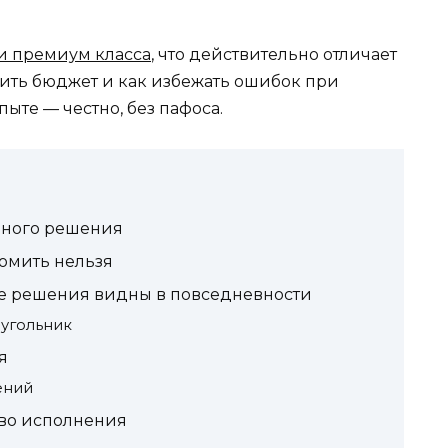
и премиум класса
, что действительно отличает
атить бюджет и как избежать ошибок при
пыте — честно, без пафоса.
ьного решения
номить нельзя
е решения видны в повседневности
еугольник
я
ений
во исполнения