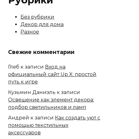
Рубрики
Без рубрики
Декор для дома
Разное
Свежие комментарии
Глеб
к записи
Вход на
официальный сайт Up X: простой
путь к игре
Кузьмин Даниэль
к записи
Освещение как элемент декора:
подбор светильников и ламп
Андрей
к записи
Как создать уют с
помощью текстильных
аксессуаров