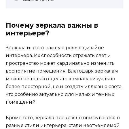
Почему зеркала важны в
интерьере?
Зеркала играют важную роль в дизайне
интерьера. Их способность отражать свет и
пространство может кардинально изменить
восприятие помещения. Благодаря зеркалам
можно не только сделать комнату визуально
более просторной, но и создать иллюзию света,
что особенно актуально для малых и темных
помещений.
Кроме того, зеркала прекрасно вписываются в
разные стили интерьера, стали неотъемлемой