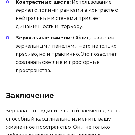
Контрастные цвета:
Использование
зеркал с яркими рамками в контрасте с
нейтральными стенами придает
динамичность интерьеру.
Зеркальные панели:
Облицовка стен
зеркальными панелями – это не только
красиво, но и практично. Это позволяет
создавать светлые и просторные
пространства.
Заключение
Зеркала – это удивительный элемент декора,
способный кардинально изменить вашу
жизненное пространство. Они не только