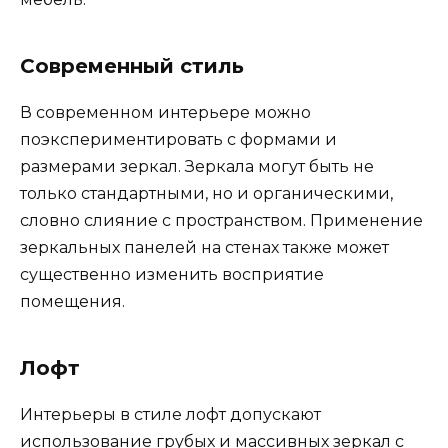
Современный стиль
В современном интерьере можно
поэкспериментировать с формами и
размерами зеркал. Зеркала могут быть не
только стандартными, но и органическими,
словно слияние с пространством. Применение
зеркальных панелей на стенах также может
существенно изменить восприятие
помещения.
Лофт
Интерьеры в стиле лофт допускают
использование грубых и массивных зеркал с