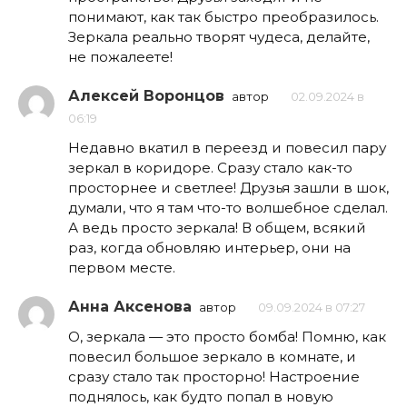
понимают, как так быстро преобразилось.
Зеркала реально творят чудеса, делайте,
не пожалеете!
Алексей Воронцов
автор
02.09.2024 в
06:19
Недавно вкатил в переезд и повесил пару
зеркал в коридоре. Сразу стало как-то
просторнее и светлее! Друзья зашли в шок,
думали, что я там что-то волшебное сделал.
А ведь просто зеркала! В общем, всякий
раз, когда обновляю интерьер, они на
первом месте.
Анна Аксенова
автор
09.09.2024 в 07:27
О, зеркала — это просто бомба! Помню, как
повесил большое зеркало в комнате, и
сразу стало так просторно! Настроение
поднялось, как будто попал в новую