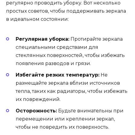
регулярно проводить уборку. Вот несколько
простых советов, чтобы поддерживать зеркала
в идеальном состоянии:
Регулярная уборка:
Протирайте зеркала
специальными средствами для
стеклянных поверхностей, чтобы избежать
появления разводов и грязи.
Избегайте резких температур:
Не
размещайте зеркала вблизи источников
тепла, таких как радиаторы, чтобы избежать
их повреждений.
Осторожность:
Будьте внимательны при
перемещении или креплении зеркал,
чтобы не повредить их поверхность.