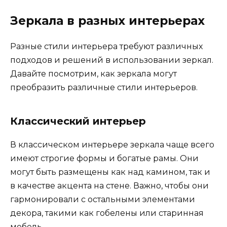
Зеркала в разных интерьерах
Разные стили интерьера требуют различных
подходов и решений в использовании зеркал.
Давайте посмотрим, как зеркала могут
преобразить различные стили интерьеров.
Классический интерьер
В классическом интерьере зеркала чаще всего
имеют строгие формы и богатые рамы. Они
могут быть размещены как над камином, так и
в качестве акцента на стене. Важно, чтобы они
гармонировали с остальными элементами
декора, такими как гобелены или старинная
мебель.