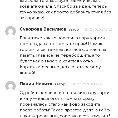
кайфовая стала. Друзья заметили, как
комната ожила. Спасибо за идеи, теперь
точно знаю, как просто добавить стиля без
заморочек!
Суворова Василиса
автор
21.12.2025 в 13:52
Валя, тоже как-то повесила пару картин
дома, задала тон комнате прям! Помню,
гостям такая тема зашла, все фоткали на
память. Главное не переборщить, а то
будет как в музее, а хочется уютно.
Картинки реально делают атмосферу
живой!
Панин Никита
автор
06.02.2026 в 13:24
О, ребят, недавно вот повесил пару картин
в хату — ваще огонь, комната сразу
прокачалась, стало кайфово заходить
после работы! Такое простое дело, а кайф
дают нереальный, советую всем замутить!