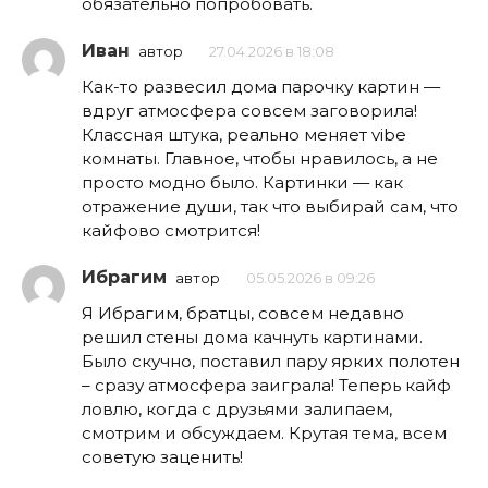
обязательно попробовать.
Иван
автор
27.04.2026 в 18:08
Как-то развесил дома парочку картин —
вдруг атмосфера совсем заговорила!
Классная штука, реально меняет vibe
комнаты. Главное, чтобы нравилось, а не
просто модно было. Картинки — как
отражение души, так что выбирай сам, что
кайфово смотрится!
Ибрагим
автор
05.05.2026 в 09:26
Я Ибрагим, братцы, совсем недавно
решил стены дома качнуть картинами.
Было скучно, поставил пару ярких полотен
– сразу атмосфера заиграла! Теперь кайф
ловлю, когда с друзьями залипаем,
смотрим и обсуждаем. Крутая тема, всем
советую заценить!