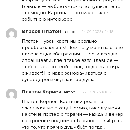
Главное — выбрать что-то по душе, а не то,
что модно. Картина — это маленькое
событие в интерьере!
Власов Платон
автор
14.09.2025 в 14:16
Платон: Чувак, картины реально
преображают хату! Помню, у меня на стене
висела одна абстракция — гости всегда
спрашивали, где я такое взял. Главное —
чтоб отражало твой стиль, тогда квартира
оживает! Не надо заморачиваться с
супердорогими, главное душа.
Платон Корнев
автор
22.10.2025 в 16:14
Платон Корнев: Картинки реально
оживляют мою хату! Помню, висел у меня
на стене постер с горами — каждый вечер
настроение поднимал. Главное — выбрать
что-то, что прям в душу бьёт, тогда и