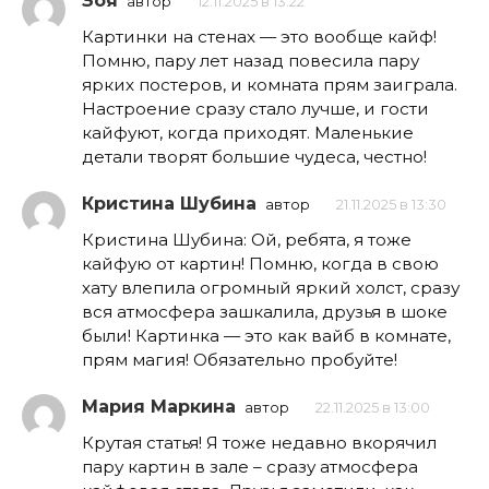
Зоя
автор
12.11.2025 в 13:22
Картинки на стенах — это вообще кайф!
Помню, пару лет назад повесила пару
ярких постеров, и комната прям заиграла.
Настроение сразу стало лучше, и гости
кайфуют, когда приходят. Маленькие
детали творят большие чудеса, честно!
Кристина Шубина
автор
21.11.2025 в 13:30
Кристина Шубина: Ой, ребята, я тоже
кайфую от картин! Помню, когда в свою
хату влепила огромный яркий холст, сразу
вся атмосфера зашкалила, друзья в шоке
были! Картинка — это как вайб в комнате,
прям магия! Обязательно пробуйте!
Мария Маркина
автор
22.11.2025 в 13:00
Крутая статья! Я тоже недавно вкорячил
пару картин в зале – сразу атмосфера