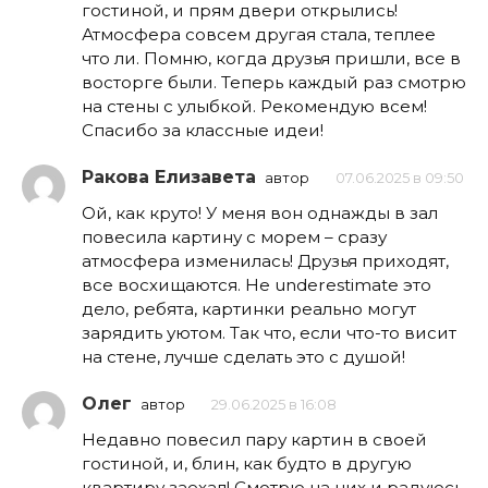
гостиной, и прям двери открылись!
Атмосфера совсем другая стала, теплее
что ли. Помню, когда друзья пришли, все в
восторге были. Теперь каждый раз смотрю
на стены с улыбкой. Рекомендую всем!
Спасибо за классные идеи!
Ракова Елизавета
автор
07.06.2025 в 09:50
Ой, как круто! У меня вон однажды в зал
повесила картину с морем – сразу
атмосфера изменилась! Друзья приходят,
все восхищаются. Не underestimate это
дело, ребята, картинки реально могут
зарядить уютом. Так что, если что-то висит
на стене, лучше сделать это с душой!
Олег
автор
29.06.2025 в 16:08
Недавно повесил пару картин в своей
гостиной, и, блин, как будто в другую
квартиру заехал! Смотрю на них и радуюсь.