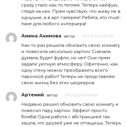
сразу стало как-то теплее. Теперь кайфую,
глядя на них. Прям чувствую, что живу не в
однушке, а в арт-галерее! Ребята, это must-
have для любого интерьера!
Амина Акимова
автор
29.11.2024 в 06:38
Как-то раз решила обновить свою комнату
и повесила несколько картин. Сначала
думала, будет фуфло, но нет! Они прям
задали уютную атмосферу. Офигенно, как
одну стену можно преобразить всего
парочкой работ! Теперь не представляю
свою жизнь без этих шедевров.
Артемий
автор
28.01.2025 в 06:48
Недавно решил обновить свою комнату и
повесил пару картин. Эффект просто
бомба! Одна работа с абстракцией так
зашла, что друзей уже не оттащишь. Теперь