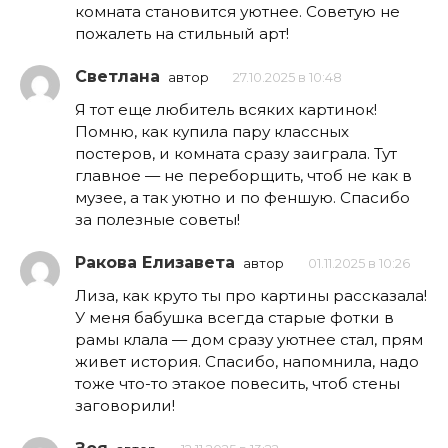
комната становится уютнее. Советую не
пожалеть на стильный арт!
Светлана
автор
27.10.2025 в 10:48
Я тот еще любитель всяких картинок!
Помню, как купила пару классных
постеров, и комната сразу заиграла. Тут
главное — не переборщить, чтоб не как в
музее, а так уютно и по феншую. Спасибо
за полезные советы!
Ракова Елизавета
автор
01.11.2025 в 10:26
Лиза, как круто ты про картины рассказала!
У меня бабушка всегда старые фотки в
рамы клала — дом сразу уютнее стал, прям
живет история. Спасибо, напомнила, надо
тоже что-то этакое повесить, чтоб стены
заговорили!