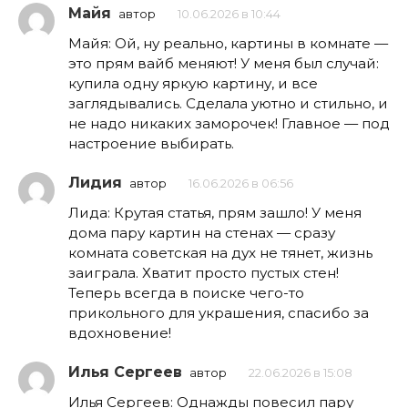
Майя
автор
10.06.2026 в 10:44
Майя: Ой, ну реально, картины в комнате —
это прям вайб меняют! У меня был случай:
купила одну яркую картину, и все
заглядывались. Сделала уютно и стильно, и
не надо никаких заморочек! Главное — под
настроение выбирать.
Лидия
автор
16.06.2026 в 06:56
Лида: Крутая статья, прям зашло! У меня
дома пару картин на стенах — сразу
комната советская на дух не тянет, жизнь
заиграла. Хватит просто пустых стен!
Теперь всегда в поиске чего-то
прикольного для украшения, спасибо за
вдохновение!
Илья Сергеев
автор
22.06.2026 в 15:08
Илья Сергеев: Однажды повесил пару