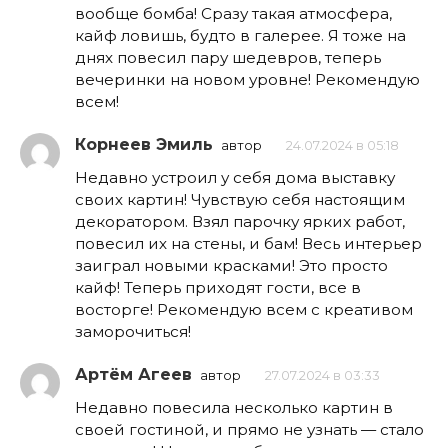
вообще бомба! Сразу такая атмосфера,
кайф ловишь, будто в галерее. Я тоже на
днях повесил пару шедевров, теперь
вечеринки на новом уровне! Рекомендую
всем!
Корнеев Эмиль
автор
24.07.2024 в 05:18
Недавно устроил у себя дома выставку
своих картин! Чувствую себя настоящим
декоратором. Взял парочку ярких работ,
повесил их на стены, и бам! Весь интерьер
заиграл новыми красками! Это просто
кайф! Теперь приходят гости, все в
восторге! Рекомендую всем с креативом
заморочиться!
Артём Агеев
автор
27.07.2024 в 03:33
Недавно повесила несколько картин в
своей гостиной, и прямо не узнать — стало