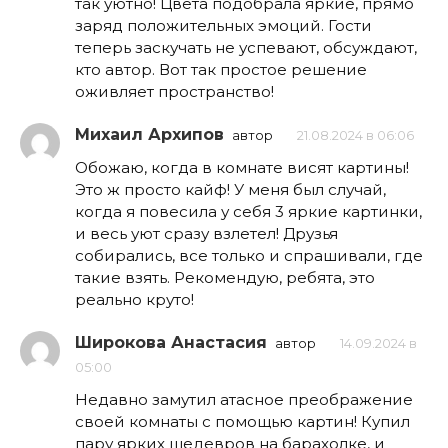
так уютно! Цвета подобрала яркие, прямо
заряд положительных эмоций. Гости
теперь заскучать не успевают, обсуждают,
кто автор. Вот так простое решение
оживляет пространство!
Михаил Архипов
автор
21.08.2024 в 06:06
Обожаю, когда в комнате висят картины!
Это ж просто кайф! У меня был случай,
когда я повесила у себя 3 яркие картинки,
и весь уют сразу взлетел! Друзья
собирались, все только и спрашивали, где
такие взять. Рекомендую, ребята, это
реально круто!
Широкова Анастасия
автор
14.09.2024 в
05:00
Недавно замутил атасное преображение
своей комнаты с помощью картин! Купил
пару ярких шедевров на барахолке, и