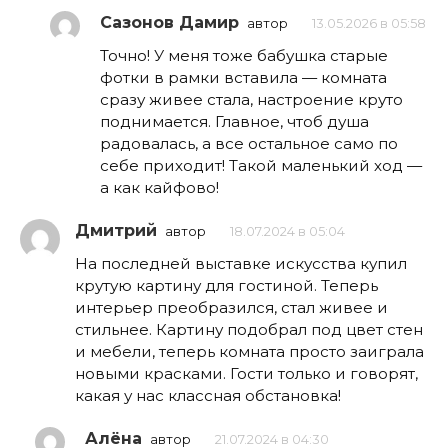
Сазонов Дамир
автор
13.05.2026 в 05:58
Точно! У меня тоже бабушка старые
фотки в рамки вставила — комната
сразу живее стала, настроение круто
поднимается. Главное, чтоб душа
радовалась, а все остальное само по
себе приходит! Такой маленький ход —
а как кайфово!
Дмитрий
автор
18.07.2024 в 05:04
На последней выставке искусства купил
крутую картину для гостиной. Теперь
интерьер преобразился, стал живее и
стильнее. Картину подобрал под цвет стен
и мебели, теперь комната просто заиграла
новыми красками. Гости только и говорят,
какая у нас классная обстановка!
Алёна
автор
21.07.2024 в 04:30