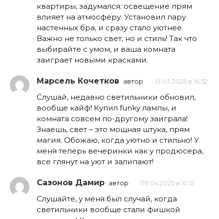
квартиры, задумался: освещение прям
влияет на атмосферу. Установил пару
настенных бра, и сразу стало уютнее.
Важно не только свет, но и стиль! Так что
выбирайте с умом, и ваша комната
заиграет новыми красками.
Марсель Кочетков
автор
13.03.2025 в 16:52
Слушай, недавно светильники обновил,
вообще кайф! Купил funky лампы, и
комната совсем по-другому заиграла!
Знаешь, свет – это мощная штука, прям
магия. Обожаю, когда уютно и стильно! У
меня теперь вечеринки как у продюсера,
все глянут на уют и залипают!
Сазонов Дамир
автор
09.04.2025 в 10:12
Слушайте, у меня был случай, когда
светильники вообще стали фишкой