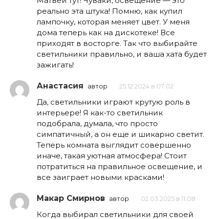
Матвей тут! Чуваки, освещение — это
реально эта штука! Помню, как купил
лампочку, которая меняет цвет. У меня
дома теперь как на дискотеке! Все
приходят в восторге. Так что выбирайте
светильники правильно, и ваша хата будет
зажигать!
Анастасия
автор
25.12.2024 в 07:02
Да, светильники играют крутую роль в
интерьере! Я как-то светильник
подобрала, думала, что просто
симпатичный, а он еще и шикарно светит.
Теперь комната выглядит совершенно
иначе, такая уютная атмосфера! Стоит
потратиться на правильное освещение, и
все заиграет новыми красками!
Макар Смирнов
автор
02.03.2025 в 11:08
Когда выбирал светильники для своей