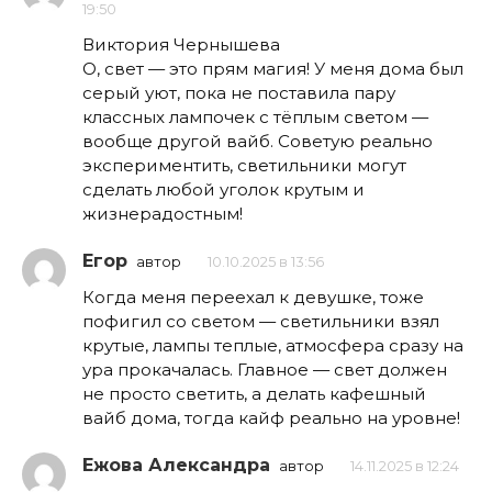
19:50
Виктория Чернышева
О, свет — это прям магия! У меня дома был
серый уют, пока не поставила пару
классных лампочек с тёплым светом —
вообще другой вайб. Советую реально
экспериментить, светильники могут
сделать любой уголок крутым и
жизнерадостным!
Егор
автор
10.10.2025 в 13:56
Когда меня переехал к девушке, тоже
пофигил со светом — светильники взял
крутые, лампы теплые, атмосфера сразу на
ура прокачалась. Главное — свет должен
не просто светить, а делать кафешный
вайб дома, тогда кайф реально на уровне!
Ежова Александра
автор
14.11.2025 в 12:24