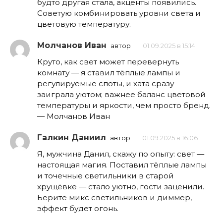
будто другая стала, акценты появились.
Советую комбинировать уровни света и
цветовую температуру.
Молчанов Иван
автор
01.09.2025 в 15:14
Круто, как свет может перевернуть
комнату — я ставил тёплые лампы и
регулируемые споты, и хата сразу
заиграла уютом; важнее баланс цветовой
температуры и яркости, чем просто бренд.
— Молчанов Иван
Галкин Даниил
автор
01.09.2025 в 16:06
Я, мужчина Данил, скажу по опыту: свет —
настоящая магия. Поставил тёплые лампы
и точечные светильники в старой
хрущёвке — стало уютно, гости заценили.
Берите микс светильников и диммер,
эффект будет огонь.