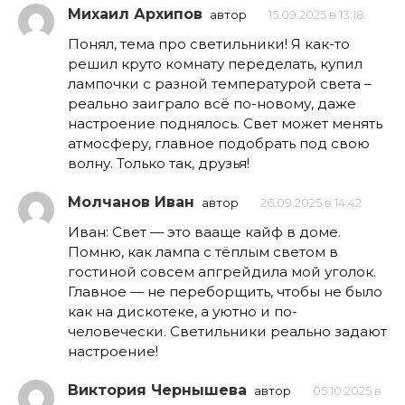
Михаил Архипов
автор
15.09.2025 в 13:18
Понял, тема про светильники! Я как-то
решил круто комнату переделать, купил
лампочки с разной температурой света –
реально заиграло всё по-новому, даже
настроение поднялось. Свет может менять
атмосферу, главное подобрать под свою
волну. Только так, друзья!
Молчанов Иван
автор
26.09.2025 в 14:42
Иван: Свет — это вааще кайф в доме.
Помню, как лампа с тёплым светом в
гостиной совсем апгрейдила мой уголок.
Главное — не переборщить, чтобы не было
как на дискотеке, а уютно и по-
человечески. Светильники реально задают
настроение!
Виктория Чернышева
автор
05.10.2025 в