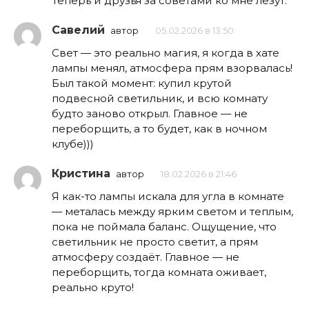
Теперь и друзья за советами ко мне лезут.
Савелий
автор
05.02.2026 в 13:50
Свет — это реально магия, я когда в хате
лампы менял, атмосфера прям взорвалась!
Был такой момент: купил крутой
подвесной светильник, и всю комнату
будто заново открыл. Главное — не
переборщить, а то будет, как в ночном
клубе)))
Кристина
автор
18.02.2026 в 21:46
Я как-то лампы искала для угла в комнате
— металась между ярким светом и теплым,
пока не поймала баланс. Ощущение, что
светильник не просто светит, а прям
атмосферу создаёт. Главное — не
переборщить, тогда комната оживает,
реально круто!