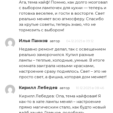
Ага, тема кайф! Помню, как долго мозговал
с выбором лампочек для кухни — теперь и
готовка веселее, и гости в восторге. Свет
реально меняет всю атмосферу. Спасибо
за крутые советы, теперь знаю, что не
тормозить с выбором!
Илья Панков
автор
04.12.2025 в 09:12
Недавно ремонт делал, так с освещением
реально заморочился. Купил разные
лампы – теплые, холодные, умные. В итоге
комната заиграла новыми красками,
настроение сразу поднялось. Свет – это не
просто свет, а фишка, которая дом меняет!
Кирилл Лебедев
автор
10.12.2025 в 08:46
Кирилл Лебедев: Опа, тема кайфовая! Я
как-то в хате лампы менял – настроение
прямо магическим стало, как будто новый
вайб зашёл. Главное, подобрать