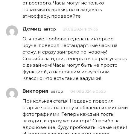
от восторга. Часы могут не только
показывать время, но и задавать
атмосферу, проверяйте!
Демид
автор
27.08.2024 в 07:35
О, я тоже пробовал сделать интерьер
круче, повесил нестандартные часы на
стену, и сразу заиграло по-новому!
Спасибо за идеи, теперь точно разгуляюсь
с дизайном! Часы могут быть не просто
функцией, а настоящим искусством.
Классно, что есть такие задумки!
Виктория
автор
04.09.2024 в 05:25
Прикольная статья! Недавно повесил
старые часы на стену и обклеил их милыми
фотографиями. Теперь каждый гость
заходит, и сразу же восторг! Спасибо за
вдохновение, буду пробовать новые идеи!
Интерьер с такими штуками просто