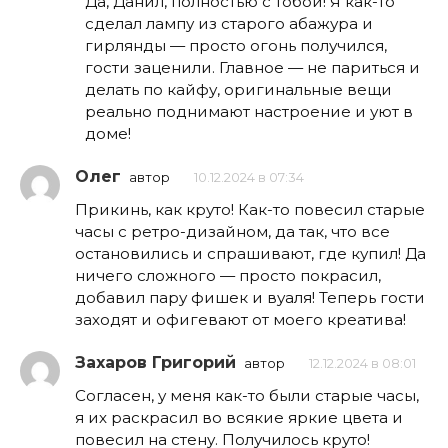
Да, Данил, полностью с тобой! Я как-то
сделал лампу из старого абажура и
гирлянды — просто огонь получился,
гости заценили. Главное — не париться и
делать по кайфу, оригинальные вещи
реально поднимают настроение и уют в
доме!
Олег
автор
10.12.2024 в 07:34
Прикинь, как круто! Как-то повесил старые
часы с ретро-дизайном, да так, что все
остановились и спрашивают, где купил! Да
ничего сложного — просто покрасил,
добавил пару фишек и вуаля! Теперь гости
заходят и офигевают от моего креатива!
Захаров Григорий
автор
12.12.2024 в 08:01
Согласен, у меня как-то были старые часы,
я их раскрасил во всякие яркие цвета и
повесил на стену. Получилось круто!