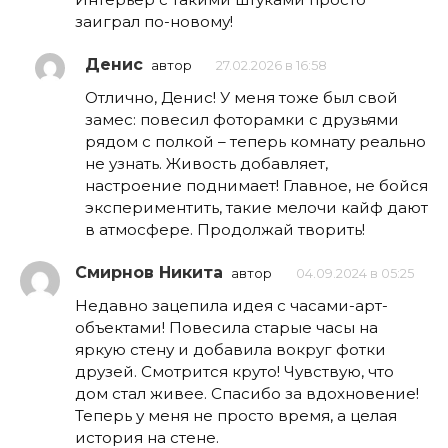
заиграл по-новому!
Денис
автор
27.02.2026 в 16:58
Отлично, Денис! У меня тоже был свой
замес: повесил фоторамки с друзьями
рядом с полкой – теперь комнату реально
не узнать. Живость добавляет,
настроение поднимает! Главное, не бойся
экспериментить, такие мелочи кайф дают
в атмосфере. Продолжай творить!
Смирнов Никита
автор
04.09.2024 в 05:25
Недавно зацепила идея с часами-арт-
объектами! Повесила старые часы на
яркую стену и добавила вокруг фотки
друзей. Смотрится круто! Чувствую, что
дом стал живее. Спасибо за вдохновение!
Теперь у меня не просто время, а целая
история на стене.