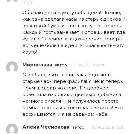
17:08
Обожаю делать уют у себя дома! Помню,
как сама сделала часы из старых дисков и
красивой бумаги – вышло супер! Теперь
каждый гость замечает и спрашивает, где
купила. Спасибо за вдохновение, теперь
есть еще больше идей! Уникальность – это
круто!
Мирослава
автор
11.06.2025 в 12:28
О, ребята, вы б знали, как я однажды
старые часы перекрасила! У меня теперь
прям шедевр на стене. Подробнее
освежила их яркими цветами, добавила
немного сизаля — и получилось просто
бомба! Теперь вся гостиная светится! Все
восхищаются, и я на седьмом небе!
Алёна Чеснокова
автор
18.06.2025 в 13:20