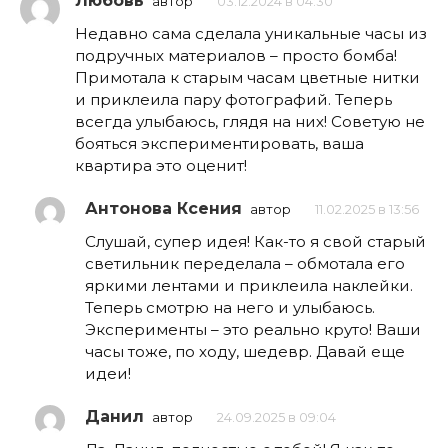
Любовь
автор
03.12.2024 в 04:30
Недавно сама сделала уникальные часы из
подручных материалов – просто бомба!
Примотала к старым часам цветные нитки
и приклеила пару фотографий. Теперь
всегда улыбаюсь, глядя на них! Советую не
бояться экспериментировать, ваша
квартира это оценит!
Антонова Ксения
автор
11.02.2025 в 13:56
Слушай, супер идея! Как-то я свой старый
светильник переделала – обмотала его
яркими лентами и приклеила наклейки.
Теперь смотрю на него и улыбаюсь.
Эксперименты – это реально круто! Ваши
часы тоже, по ходу, шедевр. Давай еще
идеи!
Данил
автор
24.09.2025 в 09:04