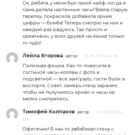
Ох, ребята, у меня был такой кайф, когда я
сама делала настенные часы! Взяла старую
тарелку, покрасила, добавила яркие
цифры — бомба! Теперь смотрю на них и
каждый раз радуюсь. Так просто и
креативно, у всех друзей на языке только
то чудо!
Лейла Егорова
автор
21.08.2025 в 14:18
Полезная фишка. Как-то повесила в
гостиной часы-коллаж с фото и
подсветкой — всё заиграло, гости были в
восторге. Совет: замерь стену заранее,
чтобы не получилось криво и часы не
мелко смотрелись.
Тимофей Колпаков
автор
30.08.2025 в
12:10
Офигенно! Я как-то забабахал стену с