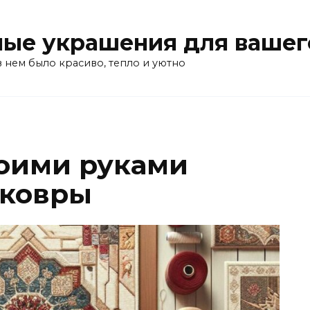
ые украшения для вашег
в нем было красиво, тепло и уютно
воими руками
 ковры