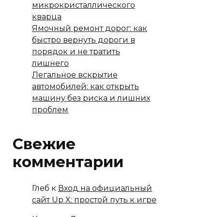
микрокристаллического
кварца
Ямочный ремонт дорог: как
быстро вернуть дороги в
порядок и не тратить
лишнего
Легальное вскрытие
автомобилей: как открыть
машину без риска и лишних
проблем
Свежие
комментарии
Глеб
к
Вход на официальный
сайт Up X: простой путь к игре