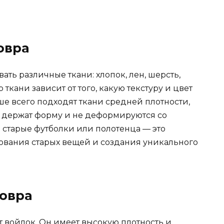
овра
ть различные ткани: хлопок, лен, шерсть,
ткани зависит от того, какую текстуру и цвет
ше всего подходят ткани средней плотности,
о держат форму и не деформируются со
 старые футболки или полотенца — это
ования старых вещей и создания уникального
ковра
 войлок. Он имеет высокую плотность и