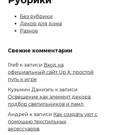
Рубрики
Без рубрики
Декор для дома
Разное
Свежие комментарии
Глеб
к записи
Вход на
официальный сайт Up X: простой
путь к игре
Кузьмин Даниэль
к записи
Освещение как элемент декора:
подбор светильников и ламп
Андрей
к записи
Как создать уют с
помощью текстильных
аксессуаров