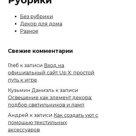
Рубрики
Без рубрики
Декор для дома
Разное
Свежие комментарии
Глеб
к записи
Вход на
официальный сайт Up X: простой
путь к игре
Кузьмин Даниэль
к записи
Освещение как элемент декора:
подбор светильников и ламп
Андрей
к записи
Как создать уют с
помощью текстильных
аксессуаров