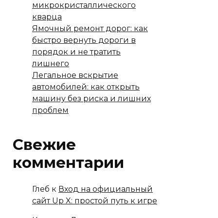
микрокристаллического
кварца
Ямочный ремонт дорог: как
быстро вернуть дороги в
порядок и не тратить
лишнего
Легальное вскрытие
автомобилей: как открыть
машину без риска и лишних
проблем
Свежие
комментарии
Глеб
к
Вход на официальный
сайт Up X: простой путь к игре