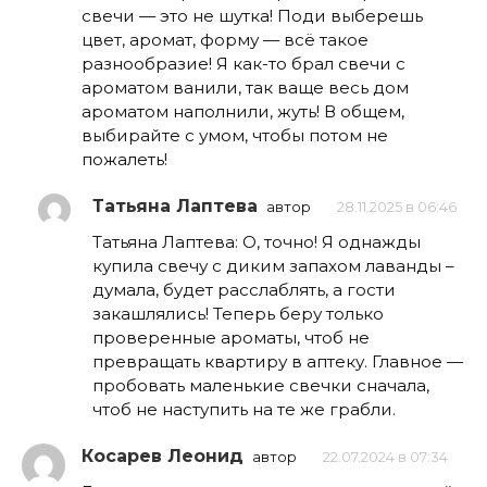
свечи — это не шутка! Поди выберешь
цвет, аромат, форму — всё такое
разнообразие! Я как-то брал свечи с
ароматом ванили, так ваще весь дом
ароматом наполнили, жуть! В общем,
выбирайте с умом, чтобы потом не
пожалеть!
Татьяна Лаптева
автор
28.11.2025 в 06:46
Татьяна Лаптева: О, точно! Я однажды
купила свечу с диким запахом лаванды –
думала, будет расслаблять, а гости
закашлялись! Теперь беру только
проверенные ароматы, чтоб не
превращать квартиру в аптеку. Главное —
пробовать маленькие свечки сначала,
чтоб не наступить на те же грабли.
Косарев Леонид
автор
22.07.2024 в 07:34