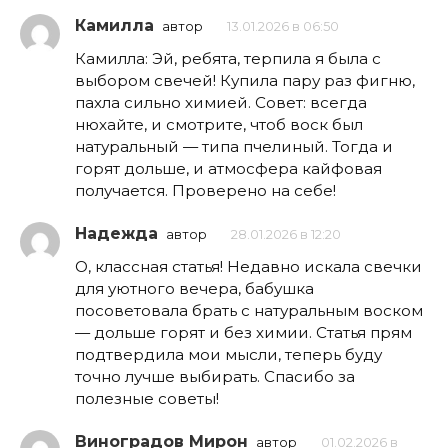
Камилла
автор
13.01.2026 в 06:50
Камилла: Эй, ребята, терпила я была с
выбором свечей! Купила пару раз фигню,
пахла сильно химией. Совет: всегда
нюхайте, и смотрите, чтоб воск был
натуральный — типа пчелиный. Тогда и
горят дольше, и атмосфера кайфовая
получается. Проверено на себе!
Надежда
автор
28.01.2026 в 12:20
О, классная статья! Недавно искала свечки
для уютного вечера, бабушка
посоветовала брать с натуральным воском
— дольше горят и без химии. Статья прям
подтвердила мои мысли, теперь буду
точно лучше выбирать. Спасибо за
полезные советы!
Виноградов Мирон
автор
01.02.2026 в