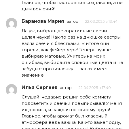
Главное, чтобы настроение создавали, а не
дым вонючий!
Баранова Мария
автор
22.03.2025 в 13:44
Да уж, выбрать декоративные свечи —
целая наука! Как-то раз на днюшке сестры
взяла свечи с блестками. В итоге они
горели, как фейерверк! Теперь лучше
выбираю матовые. Учитесь на моих
ошибках, выбирайте спокойные цвета и не
забудьте про вонючку — запах имеет
значение!
Илья Сергеев
автор
22.04.2025 в 17:40
Слушай, недавно решил себе комнату
подсветить и свечки повыписывал! У меня
их дофига, и каждая по-своему крута!
Главное, чтобы аромат был классный –
атмосфера ведь важна! Как-то зажег одну,
думал, взорвусь от восторга! Выбор свечек