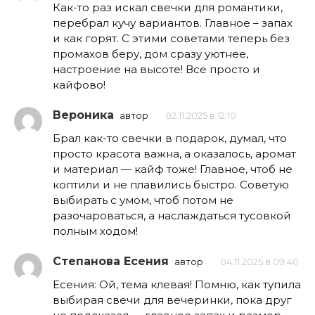
Как-то раз искал свечки для романтики,
перебрал кучу вариантов. Главное – запах
и как горят. С этими советами теперь без
промахов беру, дом сразу уютнее,
настроение на высоте! Все просто и
кайфово!
Вероника
автор
02.11.2025 в 12:10
Брал как-то свечки в подарок, думал, что
просто красота важна, а оказалось, аромат
и материал — кайф тоже! Главное, чтоб не
коптили и не плавились быстро. Советую
выбирать с умом, чтоб потом не
разочароваться, а наслаждаться тусовкой
полным ходом!
Степанова Есения
автор
04.11.2025 в 09:40
Есения: Ой, тема клевая! Помню, как тупила
выбирая свечи для вечеринки, пока друг