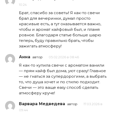
10:24
Брат, спасибо за советы! Я как-то свечи
брал для вечеринки, думал просто
красивые есть, а тут оказывается важно,
чтобы и аромат кайфовый был, и пламя
ровное. Благодаря статье больше шарю
теперь, буду правильно брать, чтобы
зажигать атмосферу!
Анна
автор
05.02.2026 в 08:46
Я как-то купила свечи с ароматом ванили
— прям кайф был дома, уют сразу! Главное
— не гнаться за супердорогими, а выбрать
то, что душа хочет и по стилю подходит.
Свечи — это ваще easy способ сделать
атмосферу круче!
Варвара Медведева
автор
17.03.2026 в
09:44