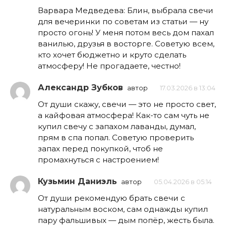
Варвара Медведева: Блин, выбрала свечи
для вечеринки по советам из статьи — ну
просто огонь! У меня потом весь дом пахал
ванилью, друзья в восторге. Советую всем,
кто хочет бюджетно и круто сделать
атмосферу! Не прогадаете, честно!
Александр Зубков
автор
17.03.2026 в 13:04
От души скажу, свечи — это не просто свет,
а кайфовая атмосфера! Как-то сам чуть не
купил свечу с запахом лаванды, думал,
прям в спа попал. Советую проверить
запах перед покупкой, чтоб не
промахнуться с настроением!
Кузьмин Даниэль
автор
05.04.2026 в 05:14
От души рекомендую брать свечи с
натуральным воском, сам однажды купил
пару фальшивых — дым попёр, жесть была.