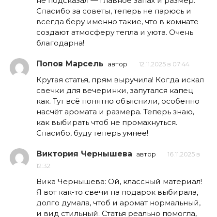
не подсказал — главное запах и размер.
Спасибо за советы, теперь не парюсь и
всегда беру именно такие, что в комнате
создают атмосферу тепла и уюта. Очень
благодарна!
Попов Марсель
автор
12.11.2025 в 07:44
Крутая статья, прям выручила! Когда искал
свечки для вечеринки, запутался капец
как. Тут всё понятно объяснили, особенно
насчёт аромата и размера. Теперь знаю,
как выбирать чтоб не промахнуться.
Спасибо, буду теперь умнее!
Виктория Чернышева
автор
16.11.2025 в
12:32
Вика Чернышева: Ой, классный материал!
Я вот как-то свечи на подарок выбирала,
долго думала, чтоб и аромат нормальный,
и вид стильный. Статья реально помогла,