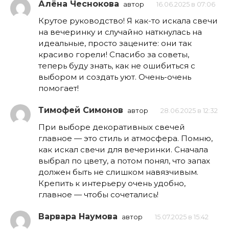
Алёна Чеснокова
автор
16.06.2025 в 07:06
Крутое руководство! Я как-то искала свечи
на вечеринку и случайно наткнулась на
идеальные, просто зацените: они так
красиво горели! Спасибо за советы,
теперь буду знать, как не ошибиться с
выбором и создать уют. Очень-очень
помогает!
Тимофей Симонов
автор
28.06.2025 в 12:32
При выборе декоративных свечей
главное — это стиль и атмосфера. Помню,
как искал свечи для вечеринки. Сначала
выбрал по цвету, а потом понял, что запах
должен быть не слишком навязчивым.
Крепить к интерьеру очень удобно,
главное — чтобы сочетались!
Варвара Наумова
автор
15.07.2025 в 15:42