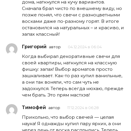
дома, наткнулся на кучу вариантов.
Сначала брал чисто по внешнему виду, но
позже понял, что свечи с разноцветными
восками даже по-разному горят. В итоге
остановился на натуральных – и красиво, и
запах классный!
Григорий
автор
04.12.2024 в 06:04
Когда выбирал декоративные свечи для
своей квартиры, наткнулся на классную
фишку: запах! Выбор ароматов просто
зашкаливает. Как-то раз купил ванильные,
а они так воняли, что сам чуть не
задохнулся. Теперь всегда нюхаю, прежде
чем брать. Это прям мастхэв!
Тимофей
автор
17.12.2024 в 06:28
Прикольно, что выбор свечей — целая
наука! Я однажды купил пару ярких, а они
через день от воска расплылись. Теперь