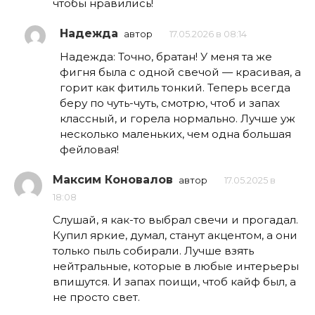
чтобы нравились!
Надежда
автор
17.05.2026 в 08:14
Надежда: Точно, братан! У меня та же
фигня была с одной свечой — красивая, а
горит как фитиль тонкий. Теперь всегда
беру по чуть-чуть, смотрю, чтоб и запах
классный, и горела нормально. Лучше уж
несколько маленьких, чем одна большая
фейловая!
Максим Коновалов
автор
17.05.2025 в
18:08
Слушай, я как-то выбрал свечи и прогадал.
Купил яркие, думал, станут акцентом, а они
только пыль собирали. Лучше взять
нейтральные, которые в любые интерьеры
впишутся. И запах поищи, чтоб кайф был, а
не просто свет.