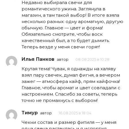
Недавно выбирала свечи для
романтического ужина. Заглянула в
магазин, а там такой выбор! В итоге взяла
несколько разных: одну ароматную, другую
обычную. Главное — цвет и форма!
Обязательно смотрите, чтобы воск
качественный был, а то будет дымить.
Теперь везде у меня свечи горят!
Илья Панков
автор
08.08.2025 в 10:28
Крутая тема! Чувак, я однажды на халяву
взял пару свечек, думал фигня, а вечером
зажег — атмосфера кайф, прям кайфочка!
Главное, чтобы аромат и цвет совпадали с
настроением. Спасибо за советы, теперь
точно не промахнусь с выбором!
Тимур
автор
16.08.2025 в 18:04
Чекни состав и размер фитиля — у меня
одна свеча растеклась и я испортил