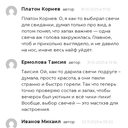
Платон Корнев
автор
19.10.2025 в 17:52
Платон Корнев: О, я как-то выбирал свечи
для свиданки, думал только про вид, а
потом понял, что запах важнее — одна
свеча аж голова закружилась. Главное,
чтоб и прикольно выглядело, и не давило
на нос, иначе весь кайф уйдёт.
Ермолова Таисия
автор
31.10.2025 в 13:54
Таисия: Ой, как-то дарила свечи подруге –
думала, просто красота, а они пахли
странно и быстро горели. Так что теперь
точно проверяю состав и запах, чтобы
вечерок был уютным и всё чики-пики!
Вообще, выбор свечей — это мастхэв для
настроения.
Иванов Михаил
автор
02.11.2025 в 09:20