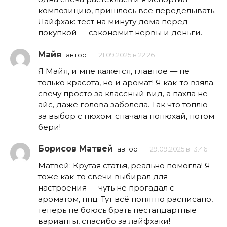
композицию, пришлось всё переделывать.
Лайфхак: тест на минуту дома перед
покупкой — сэкономит нервы и деньги.
Майя
автор
21.09.2025 в 22:26
Я Майя, и мне кажется, главное — не
только красота, но и аромат! Я как-то взяла
свечу просто за классный вид, а пахла не
айс, даже голова заболела. Так что топлю
за выбор с нюхом: сначала понюхай, потом
бери!
Борисов Матвей
автор
29.09.2025 в 13:46
Матвей: Крутая статья, реально помогла! Я
тоже как-то свечи выбирал для
настроения — чуть не прогадал с
ароматом, ппц. Тут всё понятно расписано,
теперь не боюсь брать нестандартные
варианты, спасибо за лайфхаки!