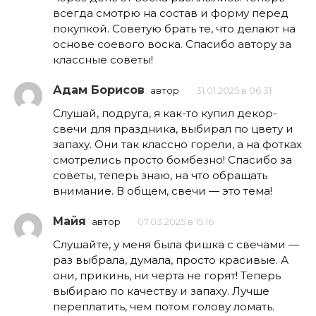
всегда смотрю на состав и форму перед
покупкой. Советую брать те, что делают на
основе соевого воска. Спасибо автору за
классные советы!
Адам Борисов
автор
31.01.2025 в 06:31
Слушай, подруга, я как-то купил декор-
свечи для праздника, выбирал по цвету и
запаху. Они так классно горели, а на фотках
смотрелись просто бомбезно! Спасибо за
советы, теперь знаю, на что обращать
внимание. В общем, свечи — это тема!
Майя
автор
07.03.2025 в 15:16
Слушайте, у меня была фишка с свечами —
раз выбрала, думала, просто красивые. А
они, прикинь, ни черта не горят! Теперь
выбираю по качеству и запаху. Лучше
переплатить, чем потом голову ломать.