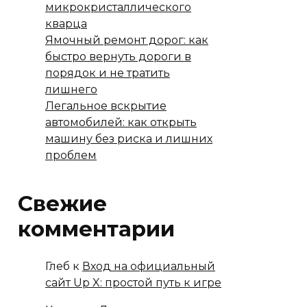
микрокристаллического
кварца
Ямочный ремонт дорог: как
быстро вернуть дороги в
порядок и не тратить
лишнего
Легальное вскрытие
автомобилей: как открыть
машину без риска и лишних
проблем
Свежие
комментарии
Глеб
к
Вход на официальный
сайт Up X: простой путь к игре