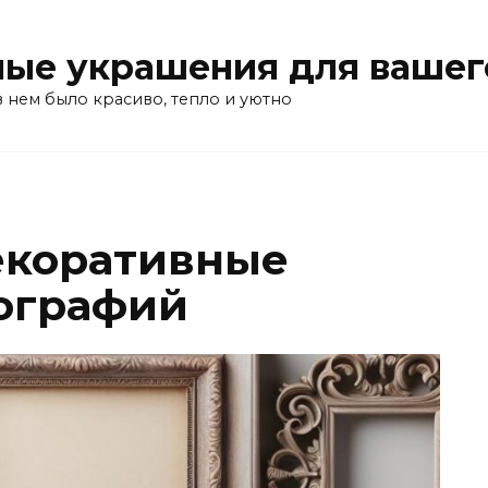
ые украшения для вашег
в нем было красиво, тепло и уютно
екоративные
ографий