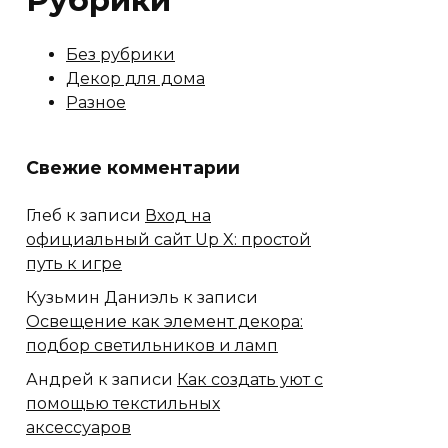
Рубрики
Без рубрики
Декор для дома
Разное
Свежие комментарии
Глеб
к записи
Вход на
официальный сайт Up X: простой
путь к игре
Кузьмин Даниэль
к записи
Освещение как элемент декора:
подбор светильников и ламп
Андрей
к записи
Как создать уют с
помощью текстильных
аксессуаров