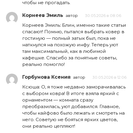
чтобы не прогадать.
Корнеев Эмиль
автор
30.05.2026 в 08:06
Корнеев Эмиль: Блин, именно такие статьи
спасают! Помню, пытался выбрать ковер в
гостиную — полный затык был, пока не
наткнулся на похожую инфу. Теперь уют
там максимальный, как в любимой
кафешке. Спасибо за понятные советы,
реально помогло!
Горбунова Ксения
автор
30.05.2026 в 12:06
Ксюша: О, я тоже недавно заморачивалась
с выбором ковра! В итоге взяла яркий с
орнаментом — комната сразу
преобразилась, уют добавился. Главное,
чтобы кайфово было лежать и смотреть на
него. Советую не бояться ярких цветов,
они реально цепляют!