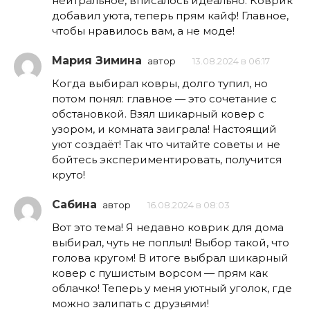
нейтральное, вписалось идеально. Коврик
добавил уюта, теперь прям кайф! Главное,
чтобы нравилось вам, а не моде!
Мария Зимина
автор
13.08.2024 в 06:17
Когда выбирал ковры, долго тупил, но
потом понял: главное — это сочетание с
обстановкой. Взял шикарный ковер с
узором, и комната заиграла! Настоящий
уют создаёт! Так что читайте советы и не
бойтесь экспериментировать, получится
круто!
Сабина
автор
16.08.2024 в 08:03
Вот это тема! Я недавно коврик для дома
выбирал, чуть не поплыл! Выбор такой, что
голова кругом! В итоге выбрал шикарный
ковер с пушистым ворсом — прям как
облачко! Теперь у меня уютный уголок, где
можно залипать с друзьями!