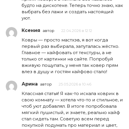
будто на дискотеке. Теперь точно знаю, как
выбрать без лажи и создать настоящий
уют.
Ксения
автор
22.04.2026 в 12:12
Ковры — просто мастхэв, я вот когда
первый раз выбирала, запуталась жёстко.
Главное — кайфовать от текстуры, а не
только от картинки на сайте. Попробуй
вживую пощупать, у меня так ковер прям
влез в душу и гостям кайфово стало!
Арина
автор
25.05.2026 в 10:46
Классная статья! Я как-то искала коврик в
свою комнату — хотела что-то и стильное, и
чтоб уют добавлял. В итоге попробовала
мягкий пушистый, и знаете, реально кайф
стал сидеть там. Советую всем перед
покупкой подумать про материал и цвет,