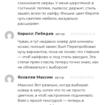
сэкономите нервы. У меня шерстяной в
гостиной: теплее, пылесос держит, стиль
зашёл, всем по кайфу. Фишка: цвет берите
чуть светлее мебели, визуально
расширяет.
Кирилл Лебедев
автор
23.10.2025 в 14:22
Чувак, я тут недавно ковёр для комнаты
искал, полный замес был! Перепробовал
кучу вариантов, пока не понял, что главное
— чтоб кайфово и под стиль заходил. Эта
статья прям спасла, теперь точно знаю, как
не облажаться с выбором!
Яковлев Максим
автор
04.11.2025 в 10:12
Максим: Вот реально, когда выбирал
ковер в хату, хотел что-то не просто
цветное, а чтоб настроение поднимало.
Взял с яркой текстурой — теперь в