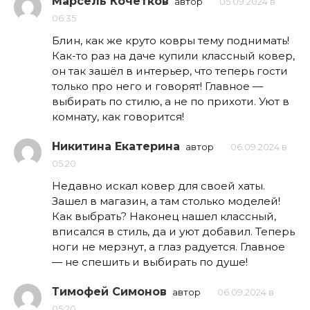
Марсель Кочетков
автор
05.09.2024 в
06:35
Блин, как же круто ковры тему поднимать!
Как-то раз на даче купили классный ковер,
он так зашёл в интерьер, что теперь гости
только про него и говорят! Главное —
выбирать по стилю, а не по прихоти. Уют в
комнату, как говорится!
Никитина Екатерина
автор
06.09.2024 в
05:20
Недавно искал ковер для своей хаты.
Зашел в магазин, а там столько моделей!
Как выбрать? Наконец нашел классный,
вписался в стиль, да и уют добавил. Теперь
ноги не мерзнут, а глаз радуется. Главное
— не спешить и выбирать по душе!
Тимофей Симонов
автор
06.09.2024 в
05:20