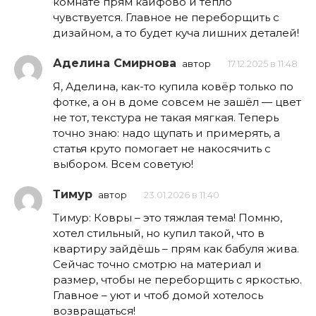
комнате прям кайфово и тепло
чувствуется. Главное не переборщить с
дизайном, а то будет куча лишних деталей!
Аделина Смирнова
автор
17.12.2025 в 11:48
Я, Аделина, как-то купила ковёр только по
фотке, а он в доме совсем не зашёл — цвет
не тот, текстура не такая мягкая. Теперь
точно знаю: надо щупать и примерять, а
статья круто помогает не накосячить с
выбором. Всем советую!
Тимур
автор
23.01.2026 в 11:40
Тимур: Ковры – это тяжлая тема! Помню,
хотел стильный, но купил такой, что в
квартиру зайдёшь – прям как бабуля жива.
Сейчас точно смотрю на материал и
размер, чтобы не переборщить с яркостью.
Главное – уют и чтоб домой хотелось
возвращаться!