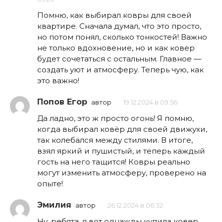
Помню, как выбирал ковры для своей
квартире. Сначала думал, что это просто,
но потом понял, сколько тонкостей! Важно
не только вдохновение, но и как ковер
будет сочетаться с остальным. Главное —
создать уют и атмосферу. Теперь чую, как
это важно!
Попов Егор
автор
19.12.2024 в 09:56
Да ладно, это ж просто огонь! Я помню,
когда выбирал ковёр для своей движухи,
так колебался между стилями. В итоге,
взял яркий и пушистый, и теперь каждый
гость на него тащится! Ковры реально
могут изменить атмосферу, проверено на
опыте!
Эмилия
автор
26.12.2024 в 06:32
Ну, ребята, я вот однажды купила ковер,