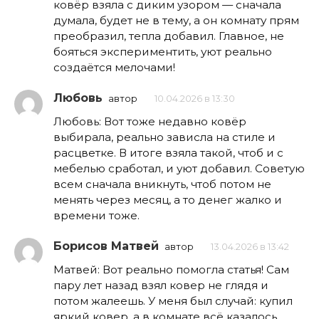
ковёр взяла с диким узором — сначала
думала, будет не в тему, а он комнату прям
преобразил, тепла добавил. Главное, не
бояться экспериментить, уют реально
создаётся мелочами!
Любовь
автор
10.04.2026 в 13:30
Любовь: Вот тоже недавно ковёр
выбирала, реально зависла на стиле и
расцветке. В итоге взяла такой, чтоб и с
мебелью сработал, и уют добавил. Советую
всем сначала вникнуть, чтоб потом не
менять через месяц, а то денег жалко и
времени тоже.
Борисов Матвей
автор
13.04.2026 в 13:42
Матвей: Вот реально помогла статья! Сам
пару лет назад взял ковер не глядя и
потом жалеешь. У меня был случай: купил
яркий ковер, а в комнате всё казалось