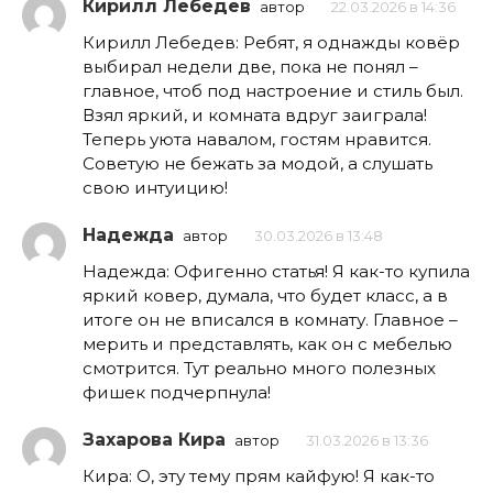
Кирилл Лебедев
автор
22.03.2026 в 14:36
Кирилл Лебедев: Ребят, я однажды ковёр
выбирал недели две, пока не понял –
главное, чтоб под настроение и стиль был.
Взял яркий, и комната вдруг заиграла!
Теперь уюта навалом, гостям нравится.
Советую не бежать за модой, а слушать
свою интуицию!
Надежда
автор
30.03.2026 в 13:48
Надежда: Офигенно статья! Я как-то купила
яркий ковер, думала, что будет класс, а в
итоге он не вписался в комнату. Главное –
мерить и представлять, как он с мебелью
смотрится. Тут реально много полезных
фишек подчерпнула!
Захарова Кира
автор
31.03.2026 в 13:36
Кира: О, эту тему прям кайфую! Я как-то