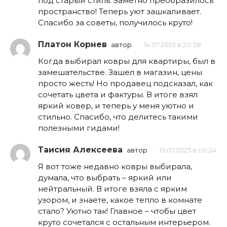
под старый стиль. Заметно преобразилось
пространство! Теперь уют зашкаливает.
Спасибо за советы, получилось круто!
Платон Корнев
автор
14.07.2025 в 20:38
Когда выбирал ковры для квартиры, был в
замешательстве. Зашел в магазин, цены
просто жесть! Но продавец подсказал, как
сочетать цвета и фактуры. В итоге взял
яркий ковер, и теперь у меня уютно и
стильно. Спасибо, что делитесь такими
полезными гидами!
Таисия Алексеева
автор
15.07.2025 в 00:24
Я вот тоже недавно ковры выбирала,
думала, что выбрать – яркий или
нейтральный. В итоге взяла с ярким
узором, и знаете, какое тепло в комнате
стало? Уютно так! Главное – чтобы цвет
круто сочетался с остальным интерьером.