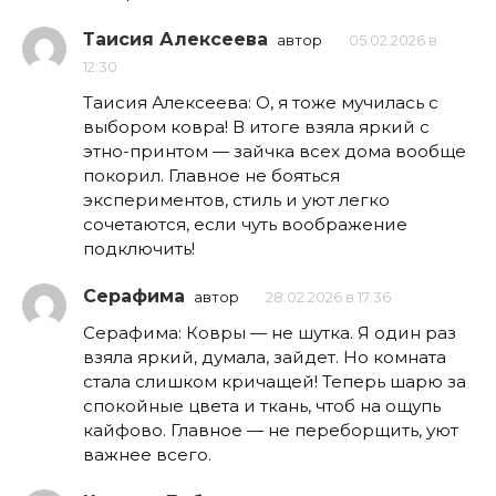
Таисия Алексеева
автор
05.02.2026 в
12:30
Таисия Алексеева: О, я тоже мучилась с
выбором ковра! В итоге взяла яркий с
этно-принтом — зайчка всех дома вообще
покорил. Главное не бояться
экспериментов, стиль и уют легко
сочетаются, если чуть воображение
подключить!
Серафима
автор
28.02.2026 в 17:36
Серафима: Ковры — не шутка. Я один раз
взяла яркий, думала, зайдет. Но комната
стала слишком кричащей! Теперь шарю за
спокойные цвета и ткань, чтоб на ощупь
кайфово. Главное — не переборщить, уют
важнее всего.