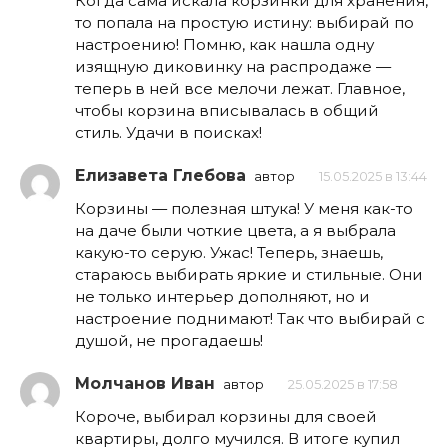
Когда сама искала корзинки для хранения,
то попала на простую истину: выбирай по
настроению! Помню, как нашла одну
изящную диковинку на распродаже —
теперь в ней все мелочи лежат. Главное,
чтобы корзина вписывалась в общий
стиль. Удачи в поисках!
Елизавета Глебова
автор
15.05.2025 в 13:44
Корзины — полезная штука! У меня как-то
на даче были чоткие цвета, а я выбрала
какую-то серую. Ужас! Теперь, знаешь,
стараюсь выбирать яркие и стильные. Они
не только интерьер дополняют, но и
настроение поднимают! Так что выбирай с
душой, не прогадаешь!
Молчанов Иван
автор
25.05.2025 в 17:58
Короче, выбирал корзины для своей
квартиры, долго мучился. В итоге купил