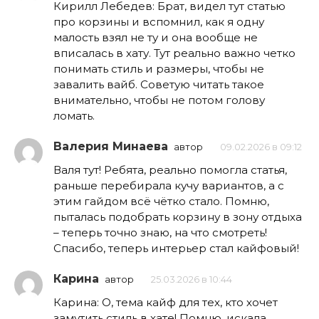
Кирилл Лебедев: Брат, видел тут статью
про корзины и вспомнил, как я одну
малость взял не ту и она вообще не
вписалась в хату. Тут реально важно четко
понимать стиль и размеры, чтобы не
завалить вайб. Советую читать такое
внимательно, чтобы не потом голову
ломать.
Валерия Минаева
автор
09.02.2026 в 09:12
Валя тут! Ребята, реально помогла статья,
раньше перебирала кучу вариантов, а с
этим гайдом всё чётко стало. Помню,
пыталась подобрать корзину в зону отдыха
– теперь точно знаю, на что смотреть!
Спасибо, теперь интерьер стал кайфовый!
Карина
автор
25.03.2026 в 10:44
Карина: О, тема кайф для тех, кто хочет
замутить стиль в хате! Помню, искала