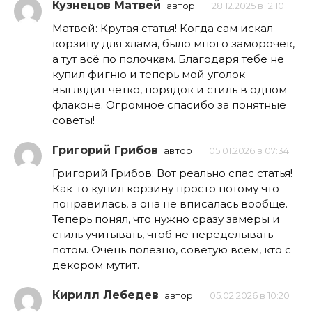
Кузнецов Матвей
автор
28.12.2025 в 12:10
Матвей: Крутая статья! Когда сам искал
корзину для хлама, было много заморочек,
а тут всё по полочкам. Благодаря тебе не
купил фигню и теперь мой уголок
выглядит чётко, порядок и стиль в одном
флаконе. Огромное спасибо за понятные
советы!
Григорий Грибов
автор
05.01.2026 в 07:34
Григорий Грибов: Вот реально спас статья!
Как-то купил корзину просто потому что
понравилась, а она не вписалась вообще.
Теперь понял, что нужно сразу замеры и
стиль учитывать, чтоб не переделывать
потом. Очень полезно, советую всем, кто с
декором мутит.
Кирилл Лебедев
автор
05.02.2026 в 10:20