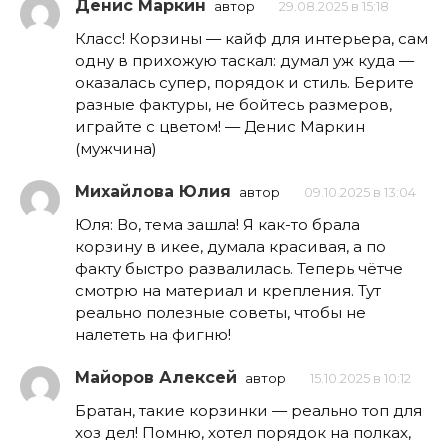
Денис Маркин
автор
29.08.2025 в 15:18
Класс! Корзины — кайф для интерьера, сам
одну в прихожую таскал: думал уж куда —
оказалась супер, порядок и стиль. Берите
разные фактуры, не бойтесь размеров,
играйте с цветом! — Денис Маркин
(мужчина)
Михайлова Юлия
автор
09.10.2025 в 13:04
Юля: Во, тема зашла! Я как-то брала
корзину в икее, думала красивая, а по
факту быстро развалилась. Теперь чётче
смотрю на материал и крепления. Тут
реально полезные советы, чтобы не
налететь на фигню!
Майоров Алексей
автор
15.10.2025 в 10:12
Братан, такие корзинки — реально топ для
хоз дел! Помню, хотел порядок на полках,