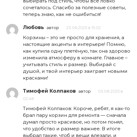
выбирать под стиль, чтобы всё ловко
сочеталось. Спасибо за полезные советы,
теперь знаю, как не ошибиться!
Любовь
автор
23.06.2025 в 15:02
Корзины – это не просто для хранения, а
настоящие акценты в интерьере! Помню,
как купила одну плетёную, так она здорово
изменила атмосферу в комнате. Главное –
учитывать стиль и размер. Выбирай с
душой, и твой интерьер заиграет новыми
красками!
Тимофей Колпаков
автор
05.08.2025 в
02:48
Тимофей Колпаков: Короче, ребят, я как-то
брал пару корзин для ремонта — сначала
думал просто красивое, но потом понял,
что удобство и размер важнее. В итоге
выбрал такие, чтоб и вещи влезали, и