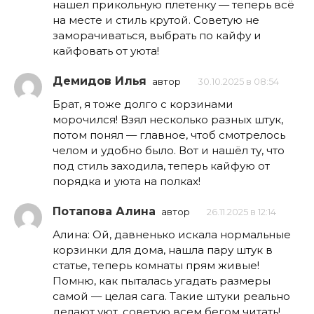
нашел прикольную плетенку — теперь всё
на месте и стиль крутой. Советую не
заморачиваться, выбрать по кайфу и
кайфовать от уюта!
Демидов Илья
автор
30.10.2025 в 08:54
Брат, я тоже долго с корзинами
морочился! Взял несколько разных штук,
потом понял — главное, чтоб смотрелось
челом и удобно было. Вот и нашёл ту, что
под стиль заходила, теперь кайфую от
порядка и уюта на полках!
Потапова Алина
автор
26.11.2025 в 12:14
Алина: Ой, давненько искала нормальные
корзинки для дома, нашла пару штук в
статье, теперь комнаты прям живые!
Помню, как пыталась угадать размеры
самой — целая сага. Такие штуки реально
делают уют, советую всем бегом читать!