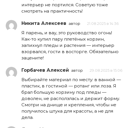
интерьер не портился. Советую тоже
смотреть на практичность!
Никита Алексеев
автор
21.08.2025 в 14:36
Я парень, и вау, это руководство огонь!
Как-то купил пару плетёных корзин,
запихнул пледы и растения — интерьер
взорвался, гости в восторге. Обязательно
зацените!
Горбачев Алексей
автор
29.08.2025 в 15:06
Выбирайте материал по месту: в ванной —
пластик, в гостиной — ротанг или лоза. Я
брал большую корзину под пледы —
доволен, не расползлась и держит форму.
Смотри на днище и крепления, чтобы не
получилось штука для красоты, а не для
дела.