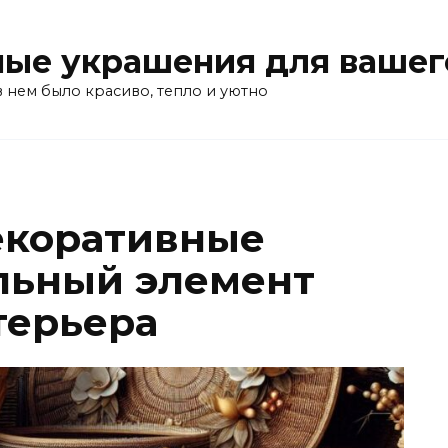
ые украшения для вашег
в нем было красиво, тепло и уютно
екоративные
льный элемент
терьера