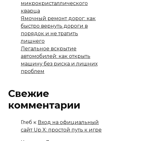
микрокристаллического
кварца
Ямочный ремонт дорог: как
быстро вернуть дороги в
порядок и не тратить
лишнего
Легальное вскрытие
автомобилей: как открыть
машину без риска и лишних
проблем
Свежие
комментарии
Глеб
к
Вход на официальный
сайт Up X: простой путь к игре