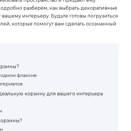
анизовать пространство и придают ему
 подробно разберём, как выбрать декоративные
 вашему интерьеру. Будьте готовы погрузиться
илей, которые помогут вам сделать осознанный
орзины?
в одном флаконе
атериалов
идеальную корзину для вашего интерьера
ы
корзины?
н