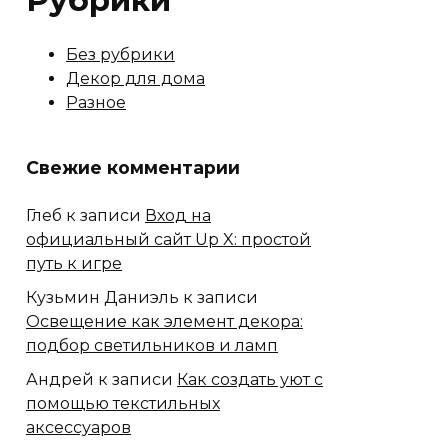
Рубрики
Без рубрики
Декор для дома
Разное
Свежие комментарии
Глеб
к записи
Вход на
официальный сайт Up X: простой
путь к игре
Кузьмин Даниэль
к записи
Освещение как элемент декора:
подбор светильников и ламп
Андрей
к записи
Как создать уют с
помощью текстильных
аксессуаров