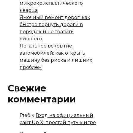
микрокристаллического
кварца
Ямочный ремонт дорог: как
быстро вернуть дороги в
порядок и не тратить
лишнего
Легальное вскрытие
автомобилей: как открыть
машину без риска и лишних
проблем
Свежие
комментарии
Глеб
к
Вход на официальный
сайт Up X: простой путь к игре