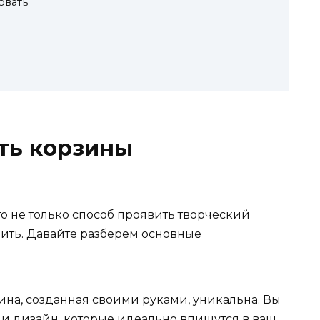
овать
ть корзины
о не только способ проявить творческий
мить. Давайте разберем основные
на, созданная своими руками, уникальна. Вы
ы и дизайн, которые идеально впишутся в ваш