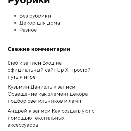
Рубрики
Без рубрики
Декор для дома
Разное
Свежие комментарии
Глеб
к записи
Вход на
официальный сайт Up X: простой
путь к игре
Кузьмин Даниэль
к записи
Освещение как элемент декора:
подбор светильников и ламп
Андрей
к записи
Как создать уют с
помощью текстильных
аксессуаров