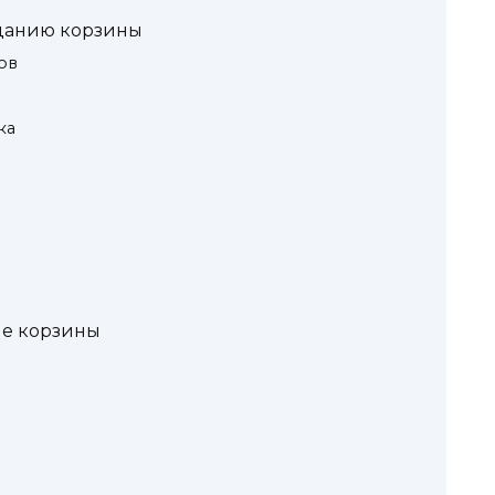
зданию корзины
ов
ка
ые корзины