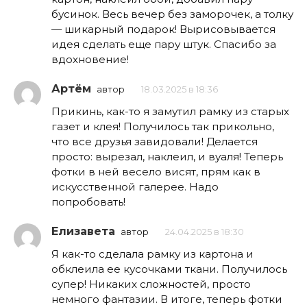
бусинок. Весь вечер без заморочек, а толку
— шикарный подарок! Вырисовывается
идея сделать еще пару штук. Спасибо за
вдохновение!
Артём
автор
18.03.2025 в 18:36
Прикинь, как-то я замутил рамку из старых
газет и клея! Получилось так прикольно,
что все друзья завидовали! Делается
просто: вырезал, наклеил, и вуаля! Теперь
фотки в ней весело висят, прям как в
искусственной галерее. Надо
попробовать!
Елизавета
автор
24.04.2025 в 18:30
Я как-то сделала рамку из картона и
обклеила ее кусочками ткани. Получилось
супер! Никаких сложностей, просто
немного фантазии. В итоге, теперь фотки