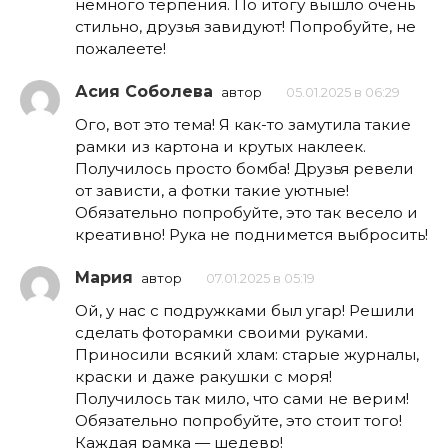
немного терпения. По итогу вышло очень
стильно, друзья завидуют! Попробуйте, не
пожалеете!
Асия Соболева
автор
05.01.2025 в 06:29
Ого, вот это тема! Я как-то замутила такие
рамки из картона и крутых наклеек.
Получилось просто бомба! Друзья ревели
от зависти, а фотки такие уютные!
Обязательно попробуйте, это так весело и
креативно! Рука не поднимется выбросить!
Мария
автор
07.01.2025 в 05:19
Ой, у нас с подружками был угар! Решили
сделать фоторамки своими руками.
Приносили всякий хлам: старые журналы,
краски и даже ракушки с моря!
Получилось так мило, что сами не верим!
Обязательно попробуйте, это стоит того!
Каждая рамка — шедевр!