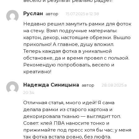
весело и результат реально радует!
Руслан
автор
15.07.2025 в 12:38
Недавно решил замутить рамки для фоток
на стену. Взял подручные материалы:
картон, декор, настоящие обрезки. Вышло
прикольно! А главное, душу вложил.
Теперь каждая фотка в уникальной
обстановке, да и время провел с пользой.
Рекомендую попробовать, весело и
креативно!
Надежда Синицына
автор
28.08.2025 в
20:34
Отличная статья, много идей! Я сама
делала рамки из старого картона и
декорировала тканью — выглядит топ.
Совет: клей ПВА наносите тонко и
прижимайте под пресс хотя бы час; у меня
так фотка встала ровно, без люфта.