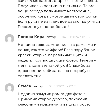
кайф! Взял картон, старые газетки и клей.
Получилось креативно и стильно! Такие
вещи всегда поднимают настроение,
особенно когда смотришь на свои фотки.
Если руки не из плеч, все равно получится!
Рекомендую попробовать!
Попова Кира
автор
04.08.2024 в 05:16
Недавно тоже заморочился с рамками и
понял, как это кайфово! Взял пару банок
краски, старые деревянные щиты и
наделал крутых штук для фоток. Теперь у
меня в комнате такой уют! Спасибо за
вдохновение, обязательно попробую
сделать еще!
Семён
автор
04.08.2024 в 07:19
Недавно замутил рамки для фоток!
Прикупил старое дерево, покрасил
классными красками и вышло просто