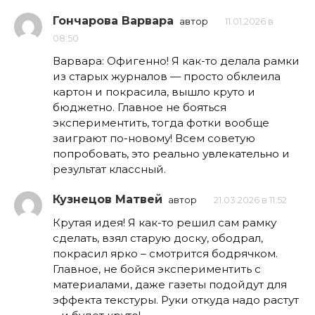
Гончарова Варвара
автор
11.01.2026 в
08:50
Варвара: Офигенно! Я как-то делала рамки
из старых журналов — просто обклеила
картон и покрасила, вышло круто и
бюджетно. Главное не бояться
экспериментить, тогда фотки вообще
заиграют по-новому! Всем советую
попробовать, это реально увлекательно и
результат классный.
Кузнецов Матвей
автор
21.03.2026 в 11:52
Крутая идея! Я как-то решил сам рамку
сделать, взял старую доску, ободрал,
покрасил ярко – смотрится бодрячком.
Главное, не бойся экспериментить с
материалами, даже газеты подойдут для
эффекта текстуры. Руки откуда надо растут