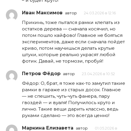
– и будет круто!
Иван Максимов
автор
24.03.2026 в 12:16
Прикинь, тоже пытался рамки клепать из
остатков дерева — сначала косячил, но
потом пошло кайфово! Главное не бояться
экспериментов, даже если сначала пойдет
криво, потом научишься делать крутые
штуки, которые реально украсят любой
фотик. Давай, не тормози, пробуй!
Петров Фёдор
автор
23.04.2026 в 10:52
Фёдор: О, брат, я тоже как-то замутил такие
рамки в гараже из старых досок. Главное
— не спешить, чуть-чуть фанера, пару
гвоздей — и вуаля! Получилось круто и
лично. Такие вещи дарить классно, ведь
руками сделано — это всегда ценно!
Маркина Елизавета
автор
01.05.2026 в