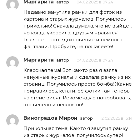
Маргарита
автор
04.02.2025 в 07:24
Недавно замутила рамки для фоток из
картона и старых журналов. Получилось
прикольно! Сначала думала, что не выйдет,
но когда украсила, друзьям нравятся!
Главное — это вдохновение и немного
фантазии. Пробуйте, не пожалеете!
Маргарита
автор
04.02.2025 в 07:24
Классная тема! Вот как-то раз я взяла
ненужные журналы и сделала рамку из их
страниц. Получилось просто бомба! Жанне
понравилось, кстати, её фотки там теперь
на стене висят. Рекомендую попробовать,
это весело и несложно!
Виноградов Мирон
автор
12.02.2025 в 15:14
Прикольная тема! Как-то я замутил рамку
из старых журналов, получилось супер!