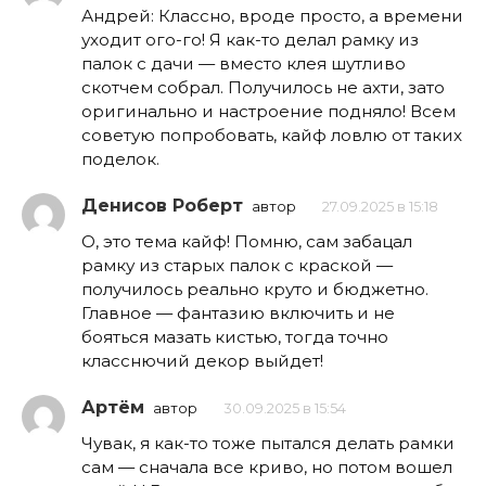
Андрей: Классно, вроде просто, а времени
уходит ого-го! Я как-то делал рамку из
палок с дачи — вместо клея шутливо
скотчем собрал. Получилось не ахти, зато
оригинально и настроение подняло! Всем
советую попробовать, кайф ловлю от таких
поделок.
Денисов Роберт
автор
27.09.2025 в 15:18
О, это тема кайф! Помню, сам забацал
рамку из старых палок с краской —
получилось реально круто и бюджетно.
Главное — фантазию включить и не
бояться мазать кистью, тогда точно
класснючий декор выйдет!
Артём
автор
30.09.2025 в 15:54
Чувак, я как-то тоже пытался делать рамки
сам — сначала все криво, но потом вошел