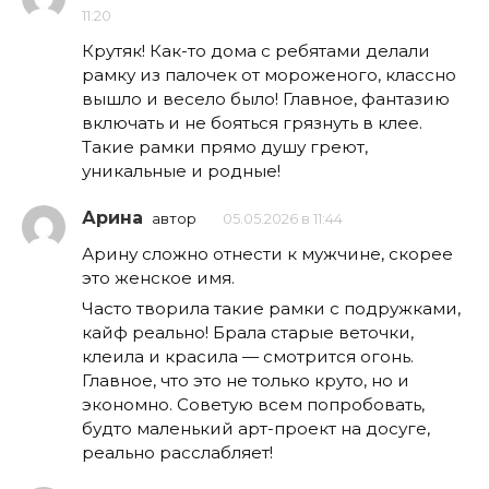
11:20
Крутяк! Как-то дома с ребятами делали
рамку из палочек от мороженого, классно
вышло и весело было! Главное, фантазию
включать и не бояться грязнуть в клее.
Такие рамки прямо душу греют,
уникальные и родные!
Арина
автор
05.05.2026 в 11:44
Арину сложно отнести к мужчине, скорее
это женское имя.
Часто творила такие рамки с подружками,
кайф реально! Брала старые веточки,
клеила и красила — смотрится огонь.
Главное, что это не только круто, но и
экономно. Советую всем попробовать,
будто маленький арт-проект на досуге,
реально расслабляет!