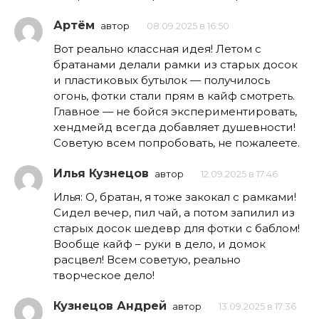
Артём
автор
08.09.2025 в 16:50
Вот реально классная идея! Летом с
братанами делали рамки из старых досок
и пластиковых бутылок — получилось
огонь, фотки стали прям в кайф смотреть.
Главное — не бойся экспериментировать,
хендмейд всегда добавляет душевности!
Советую всем попробовать, не пожалеете.
Илья Кузнецов
автор
12.09.2025 в 17:46
Илья: О, братан, я тоже закокал с рамками!
Сидел вечер, пил чай, а потом запилил из
старых досок шедевр для фотки с баблом!
Вообще кайф – руки в дело, и домок
расцвел! Всем советую, реально
творческое дело!
Кузнецов Андрей
автор
13.09.2025 в 17:36