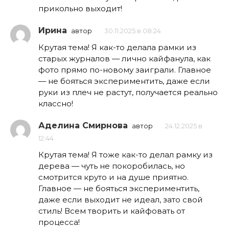
прикольно выходит!
Ирина
автор
30.11.2025 в 08:24
Крутая тема! Я как-то делала рамки из
старых журналов — лично кайфанула, как
фото прямо по-новому заиграли. Главное
— не бояться экспериментить, даже если
руки из плеч не растут, получается реально
классно!
Аделина Смирнова
автор
24.12.2025 в
12:44
Крутая тема! Я тоже как-то делал рамку из
дерева — чуть не покоробилась, но
смотрится круто и на душе приятно.
Главное — не бояться экспериментить,
даже если выходит не идеал, зато свой
стиль! Всем творить и кайфовать от
процесса!