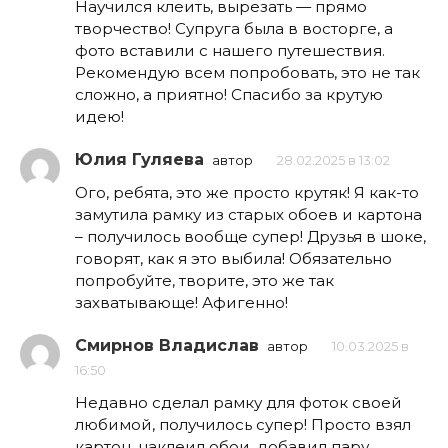
Научился клеить, вырезать — прямо
творчество! Супруга была в восторге, а
фото вставили с нашего путешествия.
Рекомендую всем попробовать, это не так
сложно, а приятно! Спасибо за крутую
идею!
Юлия Гуляева
автор
28.02.2025 в 13:02
Ого, ребята, это же просто крутяк! Я как-то
замутила рамку из старых обоев и картона
– получилось вообще супер! Друзья в шоке,
говорят, как я это выбила! Обязательно
попробуйте, творите, это же так
захватывающе! Афигенно!
Смирнов Владислав
автор
10.03.2025 в
16:50
Недавно сделал рамку для фоток своей
любимой, получилось супер! Просто взял
картон, наклеил обои, добавил пару