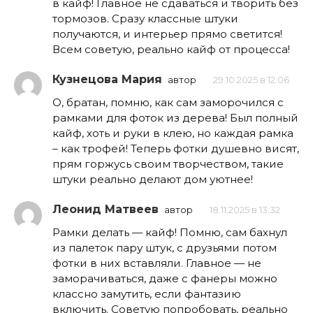
в кайф! Главное не сдаваться и творить без
тормозов. Сразу классные штуки
получаются, и интерьер прямо светится!
Всем советую, реально кайф от процесса!
Кузнецова Мария
автор
29.10.2025 в 12:06
О, братан, помню, как сам заморочился с
рамками для фоток из дерева! Был полный
кайф, хоть и руки в клею, но каждая рамка
– как трофей! Теперь фотки душевно висят,
прям горжусь своим творчеством, такие
штуки реально делают дом уютнее!
Леонид Матвеев
автор
18.11.2025 в 13:32
Рамки делать — кайф! Помню, сам бахнул
из палеток пару штук, с друзьями потом
фотки в них вставляли. Главное — не
заморачиваться, даже с фанеры можно
классно замутить, если фантазию
включить. Советую попробовать, реально