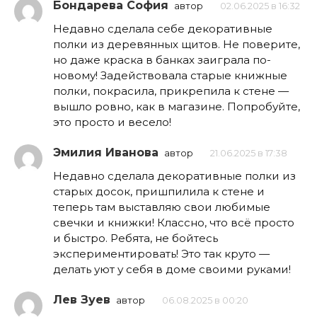
Бондарева София
автор
02.06.2025 в 16:32
Недавно сделала себе декоративные
полки из деревянных щитов. Не поверите,
но даже краска в банках заиграла по-
новому! Задействовала старые книжные
полки, покрасила, прикрепила к стене —
вышло ровно, как в магазине. Попробуйте,
это просто и весело!
Эмилия Иванова
автор
21.06.2025 в 17:38
Недавно сделала декоративные полки из
старых досок, пришпилила к стене и
теперь там выставляю свои любимые
свечки и книжки! Классно, что всё просто
и быстро. Ребята, не бойтесь
экспериментировать! Это так круто —
делать уют у себя в доме своими руками!
Лев Зуев
автор
06.08.2025 в 00:20