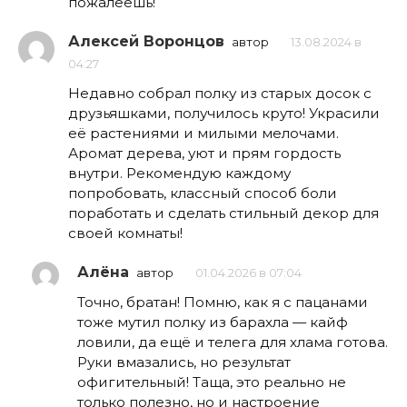
пожалеешь!
Алексей Воронцов
автор
13.08.2024 в
04:27
Недавно собрал полку из старых досок с
друзьяшками, получилось круто! Украсили
её растениями и милыми мелочами.
Аромат дерева, уют и прям гордость
внутри. Рекомендую каждому
попробовать, классный способ боли
поработать и сделать стильный декор для
своей комнаты!
Алёна
автор
01.04.2026 в 07:04
Точно, братан! Помню, как я с пацанами
тоже мутил полку из барахла — кайф
ловили, да ещё и телега для хлама готова.
Руки вмазались, но результат
офигительный! Таща, это реально не
только полезно, но и настроение