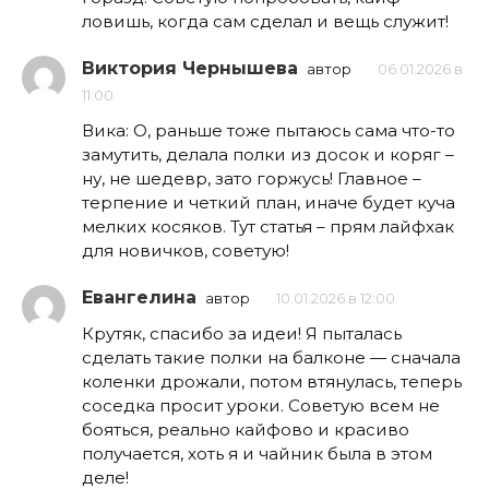
ловишь, когда сам сделал и вещь служит!
Виктория Чернышева
автор
06.01.2026 в
11:00
Вика: О, раньше тоже пытаюсь сама что-то
замутить, делала полки из досок и коряг –
ну, не шедевр, зато горжусь! Главное –
терпение и четкий план, иначе будет куча
мелких косяков. Тут статья – прям лайфхак
для новичков, советую!
Евангелина
автор
10.01.2026 в 12:00
Крутяк, спасибо за идеи! Я пыталась
сделать такие полки на балконе — сначала
коленки дрожали, потом втянулась, теперь
соседка просит уроки. Советую всем не
бояться, реально кайфово и красиво
получается, хоть я и чайник была в этом
деле!