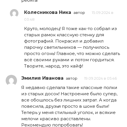
ребята!
Колесникова Ника
автор
15.09.2024 в
03:48
Круто, молодец! Я тоже как-то собрал из
старых рамок классную стенку для
фотографий. Покрасил и добавил
парочку светильников — получилось
просто огонь! Главное, что можно сделать
всё своими руками и потом гордиться.
Творите, народ, это кайф!
Эмилия Иванова
автор
19.09.2024 в 05:46
Я недавно сделала такие классные полки
из старых досок! Настроение было супер,
все обошлось без лишних затрат. А когда
повесила, друзья просто в шоке были!
Теперь у меня стильный уголок, и всякие
мелочи красиво расставлены.
Рекомендую попробовать!