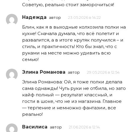
Советую, реально стоит заморочиться!
Надежда
автор
23.05.2026 в 14:22
Блин, как я в выходные колхозила полки на
кухне! Сначала думала, что всё полетит и
развалится, а в итоге крутяк получился – и
стиль, и практичность! Кто бы знал, что с
руками на месте можно удивить всю
семью!
Элина Романова
автор
29.05.2026 в 12:54
Элина Романова: Ой, я тоже полки делала
сама однажды! Чуть руки не отбила, но зато
кайф полный — результат классный, и
гости в шоке, что не из магазина. Главное
— терпение и немножко фантазии, все
реально!
Василиса
автор
21.06.2026 в 12:14