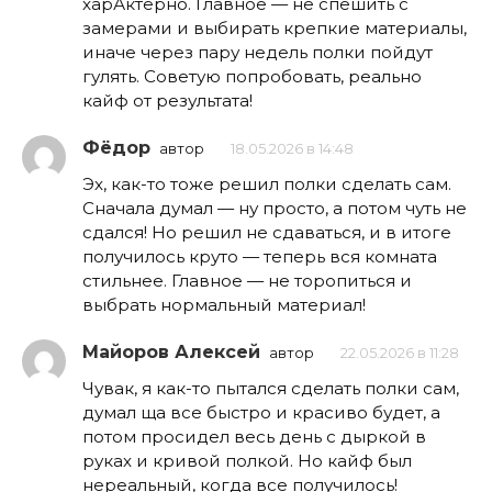
харАктерно. Главное — не спешить с
замерами и выбирать крепкие материалы,
иначе через пару недель полки пойдут
гулять. Советую попробовать, реально
кайф от результата!
Фёдор
автор
18.05.2026 в 14:48
Эх, как-то тоже решил полки сделать сам.
Сначала думал — ну просто, а потом чуть не
сдался! Но решил не сдаваться, и в итоге
получилось круто — теперь вся комната
стильнее. Главное — не торопиться и
выбрать нормальный материал!
Майоров Алексей
автор
22.05.2026 в 11:28
Чувак, я как-то пытался сделать полки сам,
думал ща все быстро и красиво будет, а
потом просидел весь день с дыркой в
руках и кривой полкой. Но кайф был
нереальный, когда все получилось!