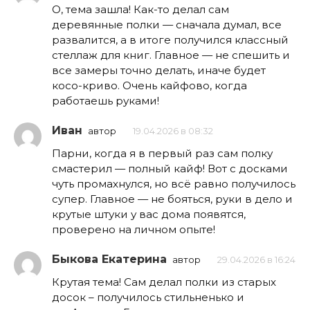
О, тема зашла! Как-то делал сам
деревянные полки — сначала думал, все
развалится, а в итоге получился классный
стеллаж для книг. Главное — не спешить и
все замеры точно делать, иначе будет
косо-криво. Очень кайфово, когда
работаешь руками!
Иван
автор
19.04.2026 в 08:32
Парни, когда я в первый раз сам полку
смастерил — полный кайф! Вот с досками
чуть промахнулся, но всё равно получилось
супер. Главное — не бояться, руки в дело и
крутые штуки у вас дома появятся,
проверено на личном опыте!
Быкова Екатерина
автор
29.04.2026 в 16:24
Крутая тема! Сам делал полки из старых
досок – получилось стильненько и