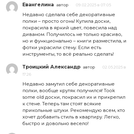
Евангелина
автор
09.02.2025 в 07:05
Недавно сделала себе декоративные
полки – просто огонь! Купила доски,
покрасила в яркий цвет, повесила над
диваном. Получилось не только красиво,
но и функционально – книги разместила, и
фотки украсили стену. Если есть
инструменты, то всё реально сделать!
Троицкий Александр
автор
02.05.2025 в
17:26
Недавно замутил себе декоративные
полки, вообще крутяк получился! Took
some old доски, покрасил их и прикрепил
к стене. Теперь там стоят всякие
прикольные штуки. Рекомендую всем, кто
хочет добавить стиль в квартиру. Легко,
быстро и довольно весело!