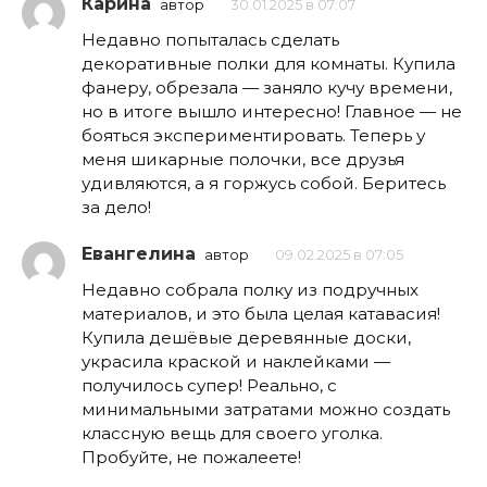
Карина
автор
30.01.2025 в 07:07
Недавно попыталась сделать
декоративные полки для комнаты. Купила
фанеру, обрезала — заняло кучу времени,
но в итоге вышло интересно! Главное — не
бояться экспериментировать. Теперь у
меня шикарные полочки, все друзья
удивляются, а я горжусь собой. Беритесь
за дело!
Евангелина
автор
09.02.2025 в 07:05
Недавно собрала полку из подручных
материалов, и это была целая катавасия!
Купила дешёвые деревянные доски,
украсила краской и наклейками —
получилось супер! Реально, с
минимальными затратами можно создать
классную вещь для своего уголка.
Пробуйте, не пожалеете!