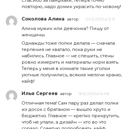
Спасибо за лайфхаки, теперь точно
повторю, надо домик украсить по-новому!
Соколова Алина
автор
03.12.2025 в 12:12
Алина мужик или девчонка? Пишу от
женщины.
Однажды тоже полки делала — сначала
терпения не хватало, пока руки не
набились. Главное — не спешить, стены
ровно измерить и материалы норм взять.
Теперь у меня в комнате такие уголки
уютные получились, всякие мелочи храню,
кайф!
Илья Сергеев
автор
16.12.2025 в 14:08
Отличная тема! Сам пару раз делал полки
из досок с братаном — вышло круто и
бюджетно. Главное — крепко прикрутить,
чтоб не упали, а дизайн — кто во что
горазд. Советую попробовать, кайф