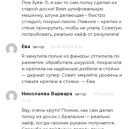
Лев Зуев: О, я как-то сам полку сделал из
старой доски! Взял шлифовальную
машинку, штука делающая – быстро
сгладил, покрыл лаком. Главное – крепко к
стене прикрутить, чтобы не упала. Советую
попробовать, реально кайф от результата!
Ева
автор
15.08.2025 в 16:34
Я замутила полки из фанеры: отпилила по
разметке, обработала шкуркой, покрасила
и крепила на надёжные дюбели в стойки
— держат супер. Совет: меряйте уровень и
ставьте крепёж в стояки. — Ева
Николаева Варвара
автор
07.11.2025 в
13:30
Вау, очень круто! Помню, как сам делал
полку из досок с братаном — реально
кайф, когда своими руками получается.