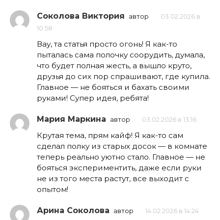
Соколова Виктория
автор
03.02.2026 в
10:58
Вау, та статья просто огонь! Я как-то
пыталась сама полочку соорудить, думала,
что будет полная жесть, а вышло круто,
друзья до сих пор спрашивают, где купила.
Главное — не бояться и бахать своими
руками! Супер идея, ребята!
Мария Маркина
автор
03.02.2026 в 13:16
Крутая тема, прям кайф! Я как-то сам
сделал полку из старых досок — в комнате
теперь реально уютно стало. Главное — не
бояться экспериментить, даже если руки
не из того места растут, все выходит с
опытом!
Арина Соколова
автор
14.02.2026 в 14:24