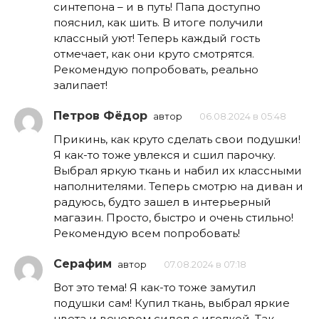
синтепона – и в путь! Папа доступно
пояснил, как шить. В итоге получили
классный уют! Теперь каждый гость
отмечает, как они круто смотрятся.
Рекомендую попробовать, реально
залипает!
Петров Фёдор
автор
06.08.2024 в 05:48
Прикинь, как круто сделать свои подушки!
Я как-то тоже увлекся и сшил парочку.
Выбрал яркую ткань и набил их классными
наполнителями. Теперь смотрю на диван и
радуюсь, будто зашел в интерьерный
магазин. Просто, быстро и очень стильно!
Рекомендую всем попробовать!
Серафим
автор
07.08.2024 в 07:18
Вот это тема! Я как-то тоже замутил
подушки сам! Купил ткань, выбрал яркие
цвета и вечером сидел с иголкой. Так