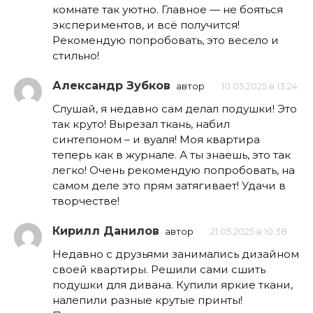
комнате так уютно. Главное — не бояться
экспериментов, и всё получится!
Рекомендую попробовать, это весело и
стильно!
Александр Зубков
автор
10.05.2025 в 13:24
Слушай, я недавно сам делал подушки! Это
так круто! Вырезал ткань, набил
синтепоном – и вуаля! Моя квартира
теперь как в журнале. А ты знаешь, это так
легко! Очень рекомендую попробовать, на
самом деле это прям затягивает! Удачи в
творчестве!
Кирилл Данилов
автор
21.05.2025 в 10:38
Недавно с друзьями занимались дизайном
своей квартиры. Решили сами сшить
подушки для дивана. Купили яркие ткани,
налепили разные крутые принты!