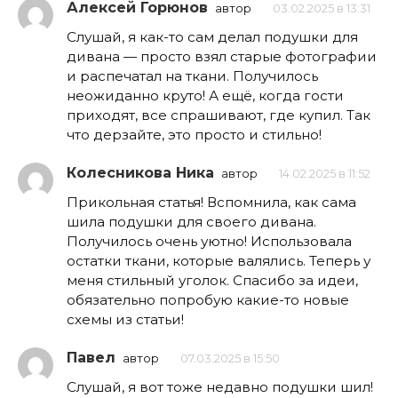
Алексей Горюнов
автор
03.02.2025 в 13:31
Слушай, я как-то сам делал подушки для
дивана — просто взял старые фотографии
и распечатал на ткани. Получилось
неожиданно круто! А ещё, когда гости
приходят, все спрашивают, где купил. Так
что дерзайте, это просто и стильно!
Колесникова Ника
автор
14.02.2025 в 11:52
Прикольная статья! Вспомнила, как сама
шила подушки для своего дивана.
Получилось очень уютно! Использовала
остатки ткани, которые валялись. Теперь у
меня стильный уголок. Спасибо за идеи,
обязательно попробую какие-то новые
схемы из статьи!
Павел
автор
07.03.2025 в 15:50
Слушай, я вот тоже недавно подушки шил!