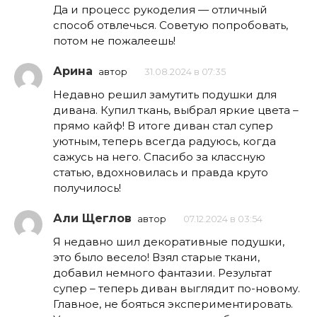
Да и процесс рукоделия — отличный
способ отвлечься. Советую попробовать,
потом не пожалеешь!
Арина
автор
31.08.2024 в 07:35
Недавно решил замутить подушки для
дивана. Купил ткань, выбрал яркие цвета –
прямо кайф! В итоге диван стал супер
уютным, теперь всегда радуюсь, когда
сажусь на него. Спасибо за классную
статью, вдохновилась и правда круто
получилось!
Али Щеглов
автор
07.12.2024 в 03:54
Я недавно шил декоративные подушки,
это было весело! Взял старые ткани,
добавил немного фантазии. Результат
супер – теперь диван выглядит по-новому.
Главное, не бояться экспериментировать.