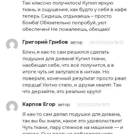
Так классно получилось! Купил яркую
ткань, и ощущение, как будто у себя в кафе
теперь. Сидишь, отдыхаешь – просто
бомба! Обязательно попробуй, уют
обеспечен! Не пожалеешь, обещаю!
Григорий Грибов
автор
26.03.2025 в 18:32
Блин, я как-то сам решился сделать
подушки для дивана! Купил ткани,
наобещал себе, что всё получится, а в
итоге чуть не запутался в нитках. Но
поверьте, конечный результат просто рвал
сердца! Уютно стало, и друзья хвалят. Так
что дерзайте, это реально круто!
Карпов Егор
автор
26.03.2025 в 19:10
Я как-то сам делал подушки для дивана,
так вы бы знали, какое это удовольствие!
Чуть ткани, пару стежков на машинке — и
готово. Они реально добавляют уюта.