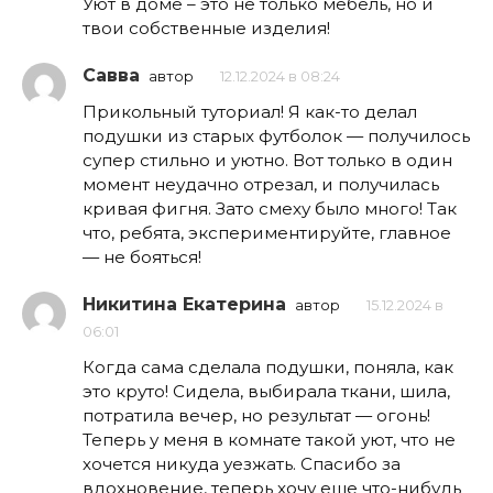
Уют в доме – это не только мебель, но и
твои собственные изделия!
Савва
автор
12.12.2024 в 08:24
Прикольный туториал! Я как-то делал
подушки из старых футболок — получилось
супер стильно и уютно. Вот только в один
момент неудачно отрезал, и получилась
кривая фигня. Зато смеху было много! Так
что, ребята, экспериментируйте, главное
— не бояться!
Никитина Екатерина
автор
15.12.2024 в
06:01
Когда сама сделала подушки, поняла, как
это круто! Сидела, выбирала ткани, шила,
потратила вечер, но результат — огонь!
Теперь у меня в комнате такой уют, что не
хочется никуда уезжать. Спасибо за
вдохновение, теперь хочу еще что-нибудь