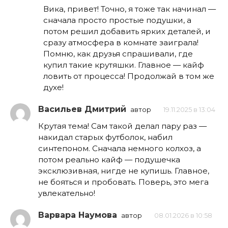
Вика, привет! Точно, я тоже так начинал —
сначала просто простые подушки, а
потом решил добавить ярких деталей, и
сразу атмосфера в комнате заиграла!
Помню, как друзья спрашивали, где
купил такие крутяшки. Главное — кайф
ловить от процесса! Продолжай в том же
духе!
Васильев Дмитрий
автор
19.11.2025 в 13:04
Крутая тема! Сам такой делал пару раз —
накидал старых футболок, набил
синтепоном. Сначала немного колхоз, а
потом реально кайф — подушечка
эксклюзивная, нигде не купишь. Главное,
не бояться и пробовать. Поверь, это мега
увлекательно!
Варвара Наумова
автор
08.01.2026 в 10:58