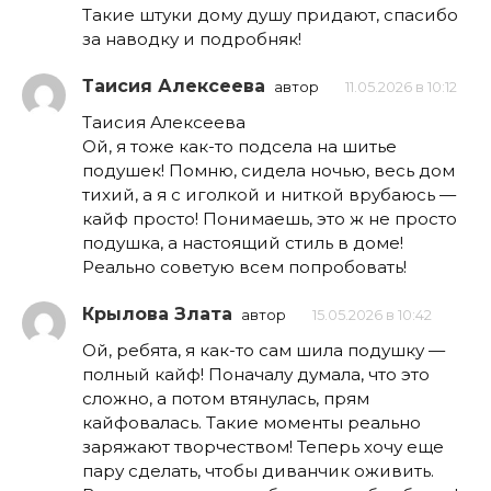
Такие штуки дому душу придают, спасибо
за наводку и подробняк!
Таисия Алексеева
автор
11.05.2026 в 10:12
Таисия Алексеева
Ой, я тоже как-то подсела на шитье
подушек! Помню, сидела ночью, весь дом
тихий, а я с иголкой и ниткой врубаюсь —
кайф просто! Понимаешь, это ж не просто
подушка, а настоящий стиль в доме!
Реально советую всем попробовать!
Крылова Злата
автор
15.05.2026 в 10:42
Ой, ребята, я как-то сам шила подушку —
полный кайф! Поначалу думала, что это
сложно, а потом втянулась, прям
кайфовалась. Такие моменты реально
заряжают творчеством! Теперь хочу еще
пару сделать, чтобы диванчик оживить.