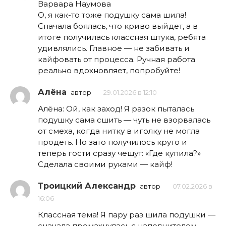
Варвара Наумова
О, я как-то тоже подушку сама шила!
Сначала боялась, что криво выйдет, а в
итоге получилась классная штука, ребята
удивлялись. Главное — не забивать и
кайфовать от процесса. Ручная работа
реально вдохновляет, попробуйте!
Алёна
автор
29.01.2026 в 12:10
Алёна: Ой, как заход! Я разок пыталась
подушку сама сшить — чуть не взорвалась
от смеха, когда нитку в иголку не могла
продеть. Но зато получилось круто и
теперь гости сразу чешут: «Где купила?»
Сделала своими руками — кайф!
Троицкий Александр
автор
07.02.2026 в
16:06
Классная тема! Я пару раз шила подушки —
сначала промахнулась с наполнителем,