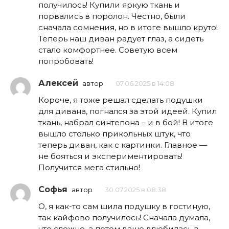
получилось! Купили яркую ткань и
порвались в поролон. Честно, были
сначала сомнения, но в итоге вышло круто!
Теперь наш диван радует глаз, а сидеть
стало комфортнее. Советую всем
попробовать!
Алексей
автор
07.06.2025 в 14:08
Короче, я тоже решал сделать подушки
для дивана, погнался за этой идеей. Купил
ткань, набрал синтепона – и в бой! В итоге
вышло столько прикольных штук, что
теперь диван, как с картинки. Главное —
не бояться и экспериментировать!
Получится мега стильно!
Софья
автор
30.07.2025 в 08:38
О, я как-то сам шила подушку в гостиную,
так кайфово получилось! Сначала думала,
что сложно, а потом ваще влюбилась в