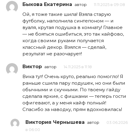
Быкова Екатерина
автор
11.11.2025 в 09:08
Ой, я тоже такие шила! Взяла старую
футболку, наполнила синтепоном — и
вуаля, крутая подушка в комнату! Главное
— не бояться ошибиться, это так кайфово,
когда своими руками получается
классный декор. Взялся — сделай,
результат не разочарует!
Виктор
автор
14.11.2025 в 11:18
Вика тут! Очень круто, реально помогло! Я
раньше сшила пару подушек, но они были
обычными и скучными. По твоему гайду
сделала яркие, с фишками — теперь гости
офигевают, а у меня кайф полный!
Спасибо за наводку, прям вдохновилась!
Виктория Чернышева
автор
03.06.2026
в 06:00