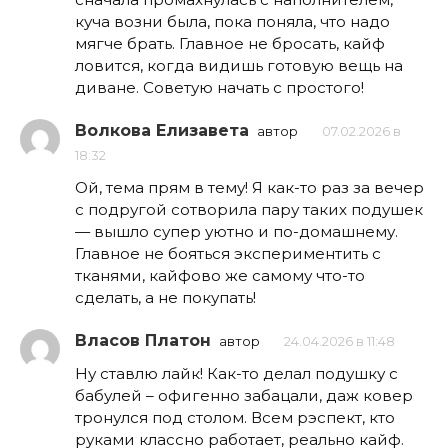
куча возни была, пока поняла, что надо
мягче брать. Главное не бросать, кайф
ловится, когда видишь готовую вещь на
диване. Советую начать с простого!
Волкова Елизавета
автор
07.02.2026 в
18:32
Ой, тема прям в тему! Я как-то раз за вечер
с подругой сотворила пару таких подушек
— вышло супер уютно и по-домашнему.
Главное не бояться экспериментить с
тканями, кайфово же самому что-то
сделать, а не покупать!
Власов Платон
автор
24.04.2026 в 11:48
Ну ставлю лайк! Как-то делал подушку с
бабулей – офигенно забацали, даж ковер
тронулся под столом. Всем рэспект, кто
руками классно работает, реально кайф.