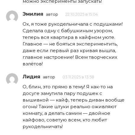
можно эксперименты запускать!
Эмилия
автор
22.10.2025 в 15:04
Ох, я тоже рукодельничала с подушками!
Сделала одну с бабушкиным узором,
теперь вся квартира в кайфном уюте.
Главное — не бояться экспериментить,
даже если первый раз кривая вышла,
главное настроение! Всем творческих
взлётов!
Лидия
автор
03.11.2025 в 13:58
О, блин, это прямо в тему! Я как-то на
досуге замутила пару подушек с
вышивкой — кайф, теперь диван вообще
огонь! Такие штуки реально оживляют
комнату, а делать самим — двойное
кайфово, советую всем, кто любит
рукодельничать!