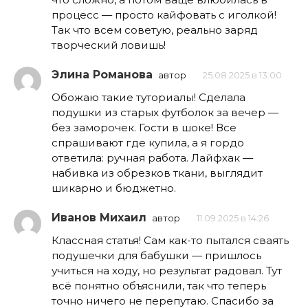
процесс — просто кайфовать с иголкой!
Так что всем советую, реально заряд
творческий ловишь!
Элина Романова
автор
25.08.2025 в 13:00
Обожаю такие туториалы! Сделала
подушки из старых футболок за вечер —
без заморочек. Гости в шоке! Все
спрашивают где купила, а я гордо
ответила: ручная работа. Лайфхак —
набивка из обрезков ткани, выглядит
шикарно и бюджетно.
Иванов Михаил
автор
11.09.2025 в 14:26
Классная статья! Сам как-то пытался сваять
подушечки для бабушки — пришлось
учиться на ходу, но результат радовал. Тут
всё понятно объяснили, так что теперь
точно ничего не перепутаю. Спасибо за