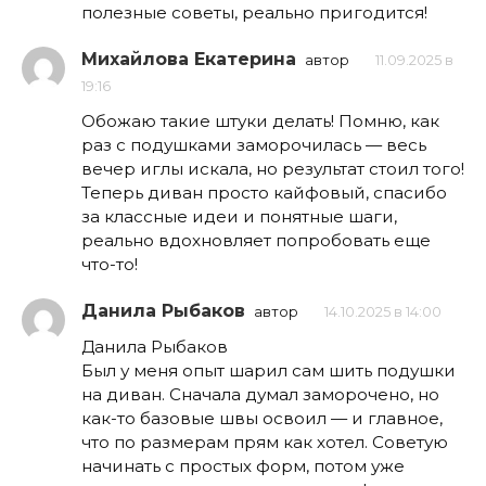
полезные советы, реально пригодится!
Михайлова Екатерина
автор
11.09.2025 в
19:16
Обожаю такие штуки делать! Помню, как
раз с подушками заморочилась — весь
вечер иглы искала, но результат стоил того!
Теперь диван просто кайфовый, спасибо
за классные идеи и понятные шаги,
реально вдохновляет попробовать еще
что-то!
Данила Рыбаков
автор
14.10.2025 в 14:00
Данила Рыбаков
Был у меня опыт шарил сам шить подушки
на диван. Сначала думал заморочено, но
как-то базовые швы освоил — и главное,
что по размерам прям как хотел. Советую
начинать с простых форм, потом уже