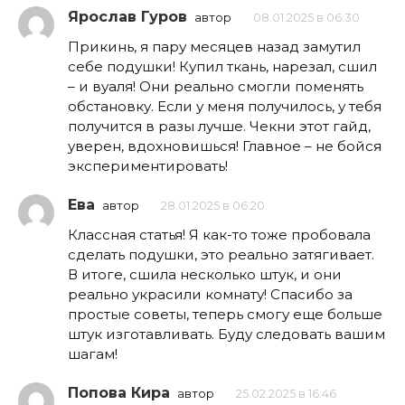
Ярослав Гуров
автор
08.01.2025 в 06:30
Прикинь, я пару месяцев назад замутил
себе подушки! Купил ткань, нарезал, сшил
– и вуаля! Они реально смогли поменять
обстановку. Если у меня получилось, у тебя
получится в разы лучше. Чекни этот гайд,
уверен, вдохновишься! Главное – не бойся
экспериментировать!
Ева
автор
28.01.2025 в 06:20
Классная статья! Я как-то тоже пробовала
сделать подушки, это реально затягивает.
В итоге, сшила несколько штук, и они
реально украсили комнату! Спасибо за
простые советы, теперь смогу еще больше
штук изготавливать. Буду следовать вашим
шагам!
Попова Кира
автор
25.02.2025 в 16:46