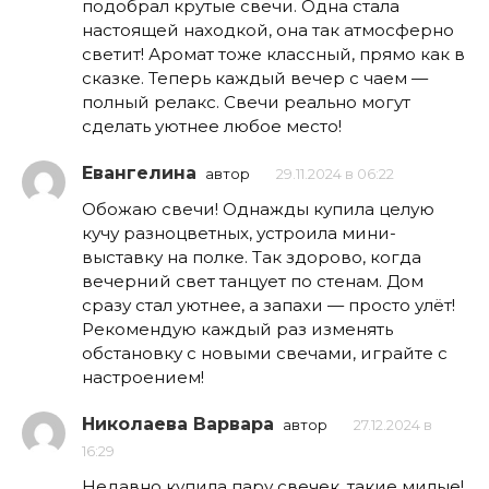
подобрал крутые свечи. Одна стала
настоящей находкой, она так атмосферно
светит! Аромат тоже классный, прямо как в
сказке. Теперь каждый вечер с чаем —
полный релакс. Свечи реально могут
сделать уютнее любое место!
Евангелина
автор
29.11.2024 в 06:22
Обожаю свечи! Однажды купила целую
кучу разноцветных, устроила мини-
выставку на полке. Так здорово, когда
вечерний свет танцует по стенам. Дом
сразу стал уютнее, а запахи — просто улёт!
Рекомендую каждый раз изменять
обстановку с новыми свечами, играйте с
настроением!
Николаева Варвара
автор
27.12.2024 в
16:29
Недавно купила пару свечек, такие милые!