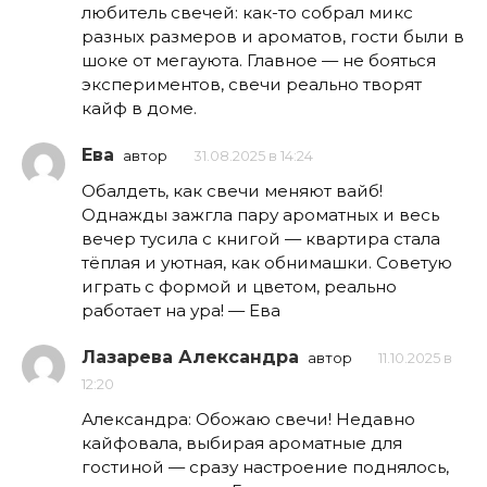
любитель свечей: как-то собрал микс
разных размеров и ароматов, гости были в
шоке от мегауюта. Главное — не бояться
экспериментов, свечи реально творят
кайф в доме.
Ева
автор
31.08.2025 в 14:24
Обалдеть, как свечи меняют вайб!
Однажды зажгла пару ароматных и весь
вечер тусила с книгой — квартира стала
тёплая и уютная, как обнимашки. Советую
играть с формой и цветом, реально
работает на ура! — Ева
Лазарева Александра
автор
11.10.2025 в
12:20
Александра: Обожаю свечи! Недавно
кайфовала, выбирая ароматные для
гостиной — сразу настроение поднялось,