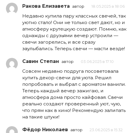
Ракова Елизавета
автор
18.05.2025 в 18:06
Недавно купила пару классных свечей, так
уютно стало! Они не только свет дают, но и
атмосферу крутецкую создают. Помню, как
однажды с друзьями вечер устроили —
свечи загорелись, и все сразу
заулыбались. Теперь свечи — масти везде!
Савин Степан
автор
03.06.2025 в 17:10
Совсем недавно подруга посоветовала
купить декор-свечи для уюта. Решил
попробовать и выбрал с ароматом ванили.
Теперь каждый вечер зажигаю, и
атмосфера дома просто кайфовая. Свечи
реально создают проверенный уют, чую,
что прям как в кино! Рекомендую залипать
на такие штуки!
Фёдор Николаев
автор
23.06.2025 в 15:32