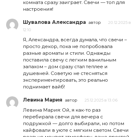
комната сразу заиграет. Свечи — топ для
настроения!
Шувалова Александра
автор
20.12.2025 в
12:10
Я, Александра, всегда думала, что свечи –
просто декор, пока не попробовала
разные ароматы и стили. Однажды
поставила свечу с легким ванильным
запахом – дом сразу стал теплее и
душевней. Советую не стесняться
экспериментировать, это реально
поднимает вайб!
Левина Мария
автор
25.12.2025 в 13:06
Левина Мария: Ой, я как-то раз
перебирала свечи для вечера с
подружкой — долго выбирали, но потом
кайфовали в уюте с мягким светом. Свечи
реально меняют атмосферу, даже простой