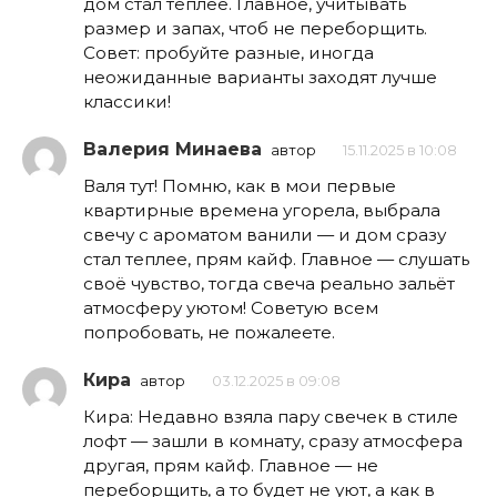
дом стал теплее. Главное, учитывать
размер и запах, чтоб не переборщить.
Совет: пробуйте разные, иногда
неожиданные варианты заходят лучше
классики!
Валерия Минаева
автор
15.11.2025 в 10:08
Валя тут! Помню, как в мои первые
квартирные времена угорела, выбрала
свечу с ароматом ванили — и дом сразу
стал теплее, прям кайф. Главное — слушать
своё чувство, тогда свеча реально зальёт
атмосферу уютом! Советую всем
попробовать, не пожалеете.
Кира
автор
03.12.2025 в 09:08
Кира: Недавно взяла пару свечек в стиле
лофт — зашли в комнату, сразу атмосфера
другая, прям кайф. Главное — не
переборщить, а то будет не уют, а как в