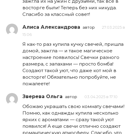
зажгла их на ужин с друзьями, так все в
восторге были! Теперь без них никуда.
Спасибо за классный совет!
Алиса Александрова
автор
27.03.2025 в
15:06
Я как-то раз купила кучку свечей, пришла
домой, зажгла — и такое магическое
настроение появилось! Свечки разного
размера, с запахами — просто бомба!
Создают такой уют, что даже кот мой в
восторге! Обязательно попробуйте, не
пожалеете!
Зверева Ольга
автор
03.04.2025 в 17:10
Обожаю украшать свою комнату свечами!
Помню, как однажды купила несколько
ярких с ароматами — сразу такой уют
появился! А еще свечи отлично создают
романтическую атмосферу. Спасибо, что