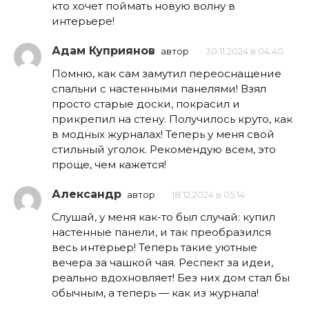
кто хочет поймать новую волну в
интерьере!
Адам Куприянов
автор
30.11.2024 в 04:40
Помню, как сам замутил переоснащение
спальни с настенными панелями! Взял
просто старые доски, покрасил и
прикрепил на стену. Получилось круто, как
в модных журналах! Теперь у меня свой
стильный уголок. Рекомендую всем, это
проще, чем кажется!
Александр
автор
18.12.2024 в 05:14
Слушай, у меня как-то был случай: купил
настенные панели, и так преобразился
весь интерьер! Теперь такие уютные
вечера за чашкой чая. Респект за идеи,
реально вдохновляет! Без них дом стал бы
обычным, а теперь — как из журнала!