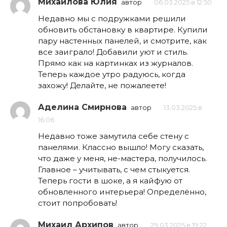
Михайлова Юлия
автор
06.03.2025 в 12:50
Недавно мы с подружками решили
обновить обстановку в квартире. Купили
пару настенных панелей, и смотрите, как
все заиграло! Добавили уют и стиль.
Прямо как на картинках из журналов.
Теперь каждое утро радуюсь, когда
захожу! Делайте, не пожалеете!
Аделина Смирнова
автор
13.03.2025 в
16:06
Недавно тоже замутила себе стену с
панелями. Классно вышло! Могу сказать,
что даже у меня, не-мастера, получилось.
Главное – учитывать, с чем стыкуется.
Теперь гости в шоке, а я кайфую от
обновленного интерьера! Определённо,
стоит попробовать!
Михаил Архипов
автор
29.03.2025 в 19:22