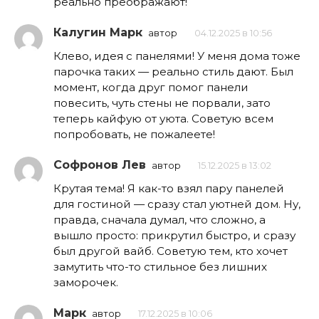
реально преображают!
Калугин Марк
автор
04.12.2025 в 10:56
Клево, идея с панелями! У меня дома тоже
парочка таких — реально стиль дают. Был
момент, когда друг помог панели
повесить, чуть стены не порвали, зато
теперь кайфую от уюта. Советую всем
попробовать, не пожалеете!
Софронов Лев
автор
15.12.2025 в 13:02
Крутая тема! Я как-то взял пару панелей
для гостиной — сразу стал уютней дом. Ну,
правда, сначала думал, что сложно, а
вышло просто: прикрутил быстро, и сразу
был другой вайб. Советую тем, кто хочет
замутить что-то стильное без лишних
заморочек.
Марк
автор
17.12.2025 в 10:06