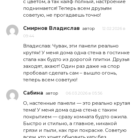
с цветом, а так кайф полный, настроение
поднимается! Теперь всем друзьям
советую, не прогадаешь точно!
Смирнов Владислав
автор
12.02.2026 в
09:44
Владислав: Чувак, эти панели реально
крутяк! У меня дома одна стена в гостинке
стала как будто из дорогой плитки. Друзья
заходят, ахают! Один раз даже на спор
пробовал сделать сам – вышло огонь,
теперь всем советую!
Сабина
автор
06.03.2026 в 05:56
О, настенные панели — это реально крутая
тема! У меня дома одна стена с таким
покрытием — сразу комната будто ожила.
Быстро и стильно, а главное, никакой
грязи и пыли, как при покраске. Советую
всем, кто хочет обновить хату без