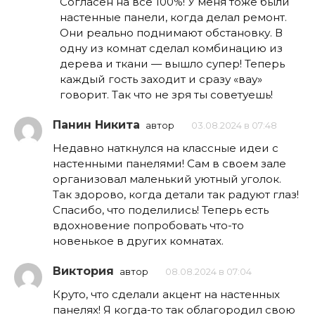
Согласен на все 100%! У меня тоже были
настенные панели, когда делал ремонт.
Они реально поднимают обстановку. В
одну из комнат сделал комбинацию из
дерева и ткани — вышло супер! Теперь
каждый гость заходит и сразу «вау»
говорит. Так что не зря ты советуешь!
Панин Никита
автор
03.08.2024 в 07:48
Недавно наткнулся на классные идеи с
настенными панелями! Сам в своем зале
организовал маленький уютный уголок.
Так здорово, когда детали так радуют глаз!
Спасибо, что поделились! Теперь есть
вдохновение попробовать что-то
новенькое в других комнатах.
Виктория
автор
08.08.2024 в 07:04
Круто, что сделали акцент на настенных
панелях! Я когда-то так облагородил свою