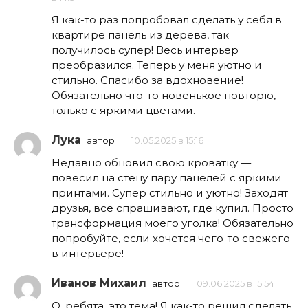
Я как-то раз попробовал сделать у себя в
квартире панель из дерева, так
получилось супер! Весь интерьер
преобразился. Теперь у меня уютно и
стильно. Спасибо за вдохновение!
Обязательно что-то новенькое повторю,
только с яркими цветами.
Лука
автор
10.05.2025 в 15:16
Недавно обновил свою кроватку —
повесил на стену пару панелей с яркими
принтами. Супер стильно и уютно! Заходят
друзья, все спрашивают, где купил. Просто
трансформация моего уголка! Обязательно
попробуйте, если хочется чего-то свежего
в интерьере!
Иванов Михаил
автор
09.06.2025 в 15:54
О, ребята, это тема! Я как-то решил сделать