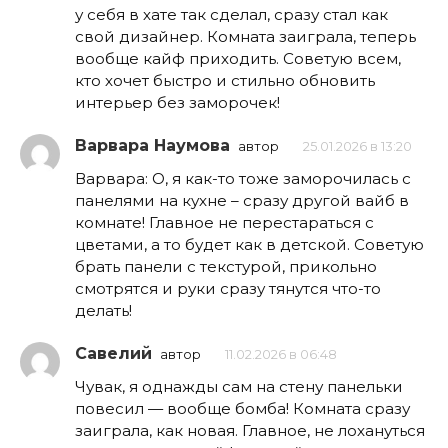
у себя в хате так сделал, сразу стал как
свой дизайнер. Комната заиграла, теперь
вообще кайф приходить. Советую всем,
кто хочет быстро и стильно обновить
интерьер без заморочек!
Варвара Наумова
автор
25.01.2026 в 13:20
Варвара: О, я как-то тоже заморочилась с
панелями на кухне – сразу другой вайб в
комнате! Главное не перестараться с
цветами, а то будет как в детской. Советую
брать панели с текстурой, прикольно
смотрятся и руки сразу тянутся что-то
делать!
Савелий
автор
11.02.2026 в 06:48
Чувак, я однажды сам на стену панельки
повесил — вообще бомба! Комната сразу
заиграла, как новая. Главное, не лохануться