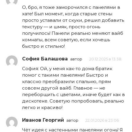
О, бро, я тоже заморочился с панелями в
хате! Был момент, когда старые стены
просто уставали от скуки, решил добавить
текстуру — и шмяк, просто огонь
получилось! Панели реально меняют вайб
комнаты, всем советую, если хочешь
быстро и стильно!
София Балашова
автор
20.12.2025 в 13:38
София: Ой, у меня как-то дома братик
помог с такими панелями! Быстро и
классно преобразили спальню, прям
совсем другой вайб. Главное — не
переборщить с цветами, иначе будет как в
дискотеке. Советую попробовать, реально
легко и красиво!
Иванов Георгий
автор
22.01.2026 в 23:06
Чёт идея с настенными панелями огонь! Я