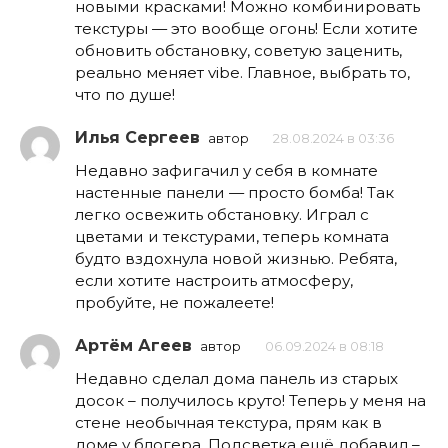
новыми красками! Можно комбинировать
текстуры — это вообще огонь! Если хотите
обновить обстановку, советую заценить,
реально меняет vibe. Главное, выбрать то,
что по душе!
Илья Сергеев
автор
28.08.2024 в 03:36
Недавно зафигачил у себя в комнате
настенные панели — просто бомба! Так
легко освежить обстановку. Играл с
цветами и текстурами, теперь комната
будто вздохнула новой жизнью. Ребята,
если хотите настроить атмосферу,
пробуйте, не пожалеете!
Артём Агеев
автор
06.09.2024 в 08:18
Недавно сделал дома панель из старых
досок – получилось круто! Теперь у меня на
стене необычная текстура, прям как в
доме у блогера. Подсветка ещё добавил –