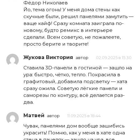
Фёдор Николаев
Йо, тема огонь! У меня дома стены как
скучные были, решил панелями замутить —
ваще кайф! Сразу комната заиграла по-
новому, будто ремикс в интерьере
сделали. Всем советую, не пожалеете,
просто берите и творите!
Жукова Виктория
автор
02.09.2025 в 15:30
Ставила 3D-панели в гостиной — зашло на
ура: быстро, чётко, тепло. Покрасила в
графитовый, добавила подсветку — хата
сразу ожила. Советую лёгкие панели и
саморезы по контуру, всё делается раз-
два.
Матвей
автор
11.09.2025 в 18:44
Чувак, панелями дом вообще зашибись
украсить! Помню, как у меня в хате одна
стена в панелях — зашло на ура, все