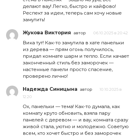
делают вау! Легко, быстро и кайфово!
Респект за идеи, теперь сам хочу новые
замутить!
Жукова Виктория
автор
06.10.2025 в 20:42
Вика тут! Как-то замутила в хате панельки
из дерева — прям огонь получилось,
придал комнате шарм и тепло. Если качает
законченный стиль без заморочек —
настенные панели просто спасение,
проверено лично!
Надежда Синицына
автор
10.10.2025 в
12:20
Ох, панельки — тема! Как-то думала, как
комнату круто обновить, взяла пару
панелей с деревом — и вау, комната сразу
живой стала, уютно и молодежно. Советую
всем, кто хочет быстро и без заморочек