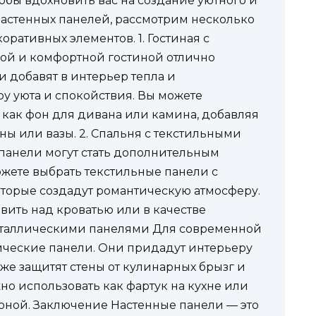
обы вдохновить вас на создание уютного и
астенных панелей, рассмотрим несколько
ративных элементов. 1. Гостиная с
й и комфортной гостиной отлично
 добавят в интерьер тепла и
ру уюта и спокойствия. Вы можете
как фон для дивана или камина, добавляя
ы или вазы. 2. Спальня с текстильными
панели могут стать дополнительным
ожете выбрать текстильные панели с
торые создадут романтическую атмосферу.
вить над кроватью или в качестве
металлическими панелями Для современной
ические панели. Они придадут интерьеру
же защитят стены от кулинарных брызг и
но использовать как фартук на кухне или
зоной. Заключение Настенные панели — это