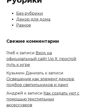
Рубрики
Без рубрики
Декор для дома
Разное
Свежие комментарии
Глеб
к записи
Вход на
официальный сайт Up X: простой
путь к игре
Кузьмин Даниэль
к записи
Освещение как элемент декора:
подбор светильников и ламп
Андрей
к записи
Как создать уют с
помощью текстильных
аксессуаров