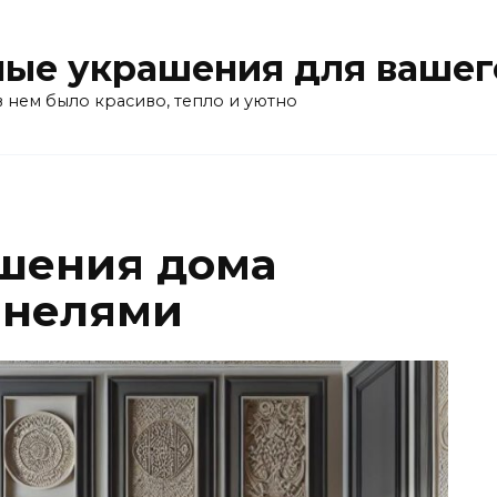
ые украшения для вашег
в нем было красиво, тепло и уютно
шения дома
анелями