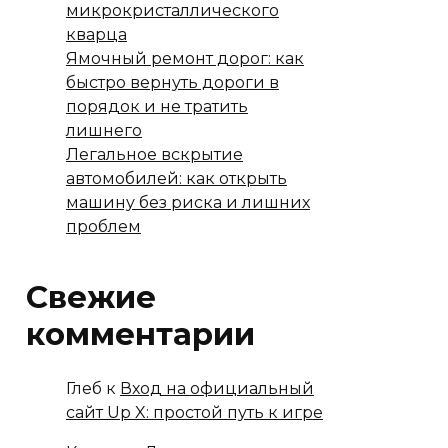
микрокристаллического
кварца
Ямочный ремонт дорог: как
быстро вернуть дороги в
порядок и не тратить
лишнего
Легальное вскрытие
автомобилей: как открыть
машину без риска и лишних
проблем
Свежие
комментарии
Глеб
к
Вход на официальный
сайт Up X: простой путь к игре