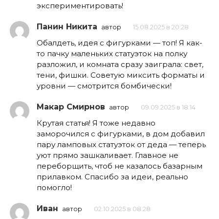
экспериментировать!
Панин Никита
автор
15.08.2025 в 20:28
Обалдеть, идея с фигурками — топ! Я как-
то пачку маленьких статуэток на полку
разложил, и комната сразу заиграла: свет,
тени, фишки. Советую миксить форматы и
уровни — смотрится бомбически!
Макар Смирнов
автор
09.09.2025 в 18:14
Крутая статья! Я тоже недавно
заморочился с фигурками, в дом добавил
пару ламповых статуэток от деда — теперь
уют прямо зашкаливает. Главное не
переборщить, чтоб не казалось базарным
прилавком. Спасибо за идеи, реально
помогло!
Иван
автор
02.10.2025 в 08:28