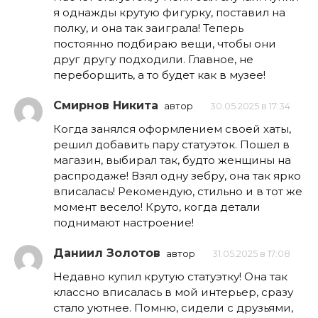
я однажды крутую фигурку, поставил на
полку, и она так заиграла! Теперь
постоянно подбираю вещи, чтобы они
друг другу подходили. Главное, не
переборщить, а то будет как в музее!
Смирнов Никита
автор
30.05.2025 в 17:34
Когда занялся оформлением своей хаты,
решил добавить пару статуэток. Пошел в
магазин, выбирал так, будто женщины на
распродаже! Взял одну зебру, она так ярко
вписалась! Рекомендую, стильно и в тот же
момент весело! Круто, когда детали
поднимают настроение!
Даниил Золотов
автор
31.05.2025 в 17:08
Недавно купил крутую статуэтку! Она так
классно вписалась в мой интерьер, сразу
стало уютнее. Помню, сидели с друзьями,