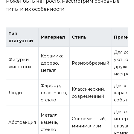
может быть непросто. Рассмотрим основные
типы и их особенности.
Тип
Материал
Стиль
Примен
статуэтки
Для соз
Керамика,
Фигурки
уютного
дерево,
Разнообразный
животных
дружел
металл
настрое
Фарфор,
Для акце
Классический,
Люди
пластмасса,
характе
современный
стекло
событии
Для соз
Металл,
Современный,
интерес
Абстракция
камень,
минимализм
визуаль
стекло
композ