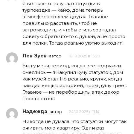
Я вот как-то покупал статуэтки в
турпоездке — кайф, дома теперь
атмосфера совсем другая. Главное
правильно расставить, чтоб не
загромоздить, и чтобы стиль совпадал.
Советую брать что-то с душой, а не просто
для полки. Тогда реально уютно выходит!
Лев Зуев
автор
18.10.2025 в 15:20
Был у меня период, когда все подружки
смеялись — я накупил кучу статуэток, дом
как музей стал! Но реально, крутяк, когда
каждая вещь с историей, прям душу греет.
Главное — не переборщить, а так декор
просто огонь!
Надежда
автор
24.10.2025 в 11:14
Никогда не думала, что статуэтки могут так
оживить мою квартиру. Один раз