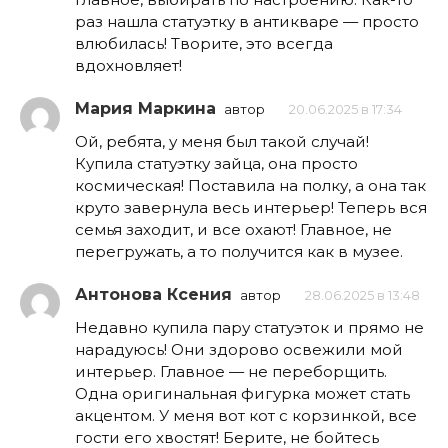
раз нашла статуэтку в антикваре — просто
влюбилась! Творите, это всегда
вдохновляет!
Мария Маркина
автор
20.06.2025 в 17:34
Ой, ребята, у меня был такой случай!
Купила статуэтку зайца, она просто
космическая! Поставила на полку, а она так
круто завернула весь интерьер! Теперь вся
семья заходит, и все охают! Главное, не
перегружать, а то получится как в музее.
Антонова Ксения
автор
28.06.2025 в 13:48
Недавно купила пару статуэток и прямо не
нарадуюсь! Они здорово освежили мой
интерьер. Главное — не переборщить.
Одна оригинальная фигурка может стать
акцентом. У меня вот кот с корзинкой, все
гости его хвостят! Берите, не бойтесь