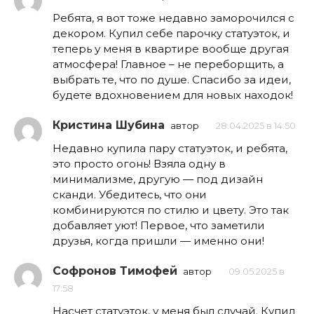
Ребята, я вот тоже недавно заморочился с
декором. Купил себе парочку статуэток, и
теперь у меня в квартире вообще другая
атмосфера! Главное – не переборщить, а
выбрать те, что по душе. Спасибо за идеи,
будете вдохновением для новых находок!
Кристина Шубина
автор
28.04.2025 в 14:50
Недавно купила пару статуэток, и ребята,
это просто огонь! Взяла одну в
минимализме, другую — под дизайн
сканди. Убедитесь, что они
комбинируются по стилю и цвету. Это так
добавляет уют! Первое, что заметили
друзья, когда пришли — именно они!
Софронов Тимофей
автор
09.05.2025 в
17:58
Насчет статуэток, у меня был случай. Купил