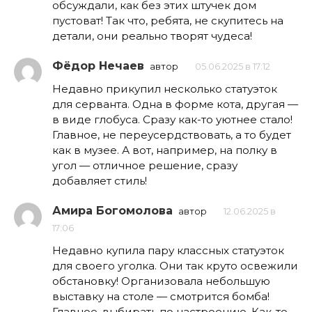
обсуждали, как без этих штучек дом
пустоват! Так что, ребята, не скупитесь на
детали, они реально творят чудеса!
Фёдор Нечаев
автор
05.06.2025 в 17:12
Недавно прикупил несколько статуэток
для серванта. Одна в форме кота, другая —
в виде глобуса. Сразу как-то уютнее стало!
Главное, не переусердствовать, а то будет
как в музее. А вот, например, на полку в
угол — отличное решение, сразу
добавляет стиль!
Амира Богомолова
автор
12.06.2025 в
17:06
Недавно купила пару классных статуэток
для своего уголка. Они так круто освежили
обстановку! Организовала небольшую
выставку на столе — смотрится бомба!
Главное, выбирать по настроению. Как-то