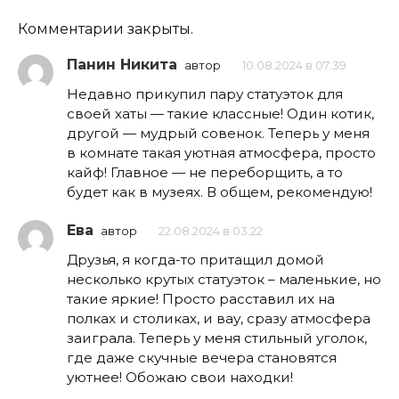
Комментарии закрыты.
Панин Никита
автор
10.08.2024 в 07:39
Недавно прикупил пару статуэток для
своей хаты — такие классные! Один котик,
другой — мудрый совенок. Теперь у меня
в комнате такая уютная атмосфера, просто
кайф! Главное — не переборщить, а то
будет как в музеях. В общем, рекомендую!
Ева
автор
22.08.2024 в 03:22
Друзья, я когда-то притащил домой
несколько крутых статуэток – маленькие, но
такие яркие! Просто расставил их на
полках и столиках, и вау, сразу атмосфера
заиграла. Теперь у меня стильный уголок,
где даже скучные вечера становятся
уютнее! Обожаю свои находки!