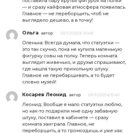
поставила пару крутых фигурок на полки
— и сразу кайфовая атмосфера появилась.
Главное — не переборщить, чтоб не
выглядело дешево, а в точку!
Ольга
автор
06.11.2025 в 05:48
Оленька: Всегда думала, что статуэтки —
это так скучно, пока не купила маленькую
фигурку совы на полку. Теперь комната
выглядит живенько, и друзья спрашивают,
где нашла такую прикольную штуку.
Главное не перебарщивать, а то будет
словно музей!
Косарев Леонид
автор
06.11.2025 в 12:40
Леонид: Вообще я мало статуэтки люблю,
но как-то подарили мне одну забавную
штуку, поставил в кабинете — сразу
комната заиграла. Главное, не
переборщить, а то громоздишь и уже как