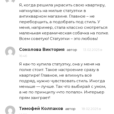
Я, когда решила украсить свою квартиру,
наткнулась на милые статуэтки в
антикварном магазине. Главное – не
переборщить, а подобрать под стиль. У
меня, например, стала классно смотреться
маленькая керамическая собачка на полке.
Всем советую! Статуэтки – это любовь!
Соколова Виктория
автор
13.02.2025 в
16:46
Я как-то купила статуэтку, она у меня на
полке стоит. Такое настроение сразу в
квартире! Главное, не впихнуть всё
подряд, нужно чувствовать стиль. Иногда
меньше — лучше. Так что выбирай с умом,
а не по принципу «что попало». Интерьер
прям заиграет!
Тимофей Колпаков
автор
18.02.2025 в