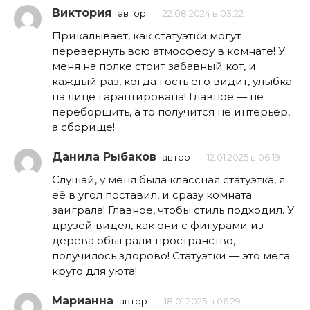
Виктория
автор
22.08.2024 в 03:22
Прикалывает, как статуэтки могут
перевернуть всю атмосферу в комнате! У
меня на полке стоит забавный кот, и
каждый раз, когда гость его видит, улыбка
на лице гарантирована! Главное — не
переборщить, а то получится не интерьер,
а сборище!
Данила Рыбаков
автор
12.01.2025 в 06:19
Слушай, у меня была классная статуэтка, я
её в угол поставил, и сразу комната
заиграла! Главное, чтобы стиль подходил. У
друзей видел, как они с фигурами из
дерева обыграли пространство,
получилось здорово! Статуэтки — это мега
круто для уюта!
Марианна
автор
18.01.2025 в 06:29