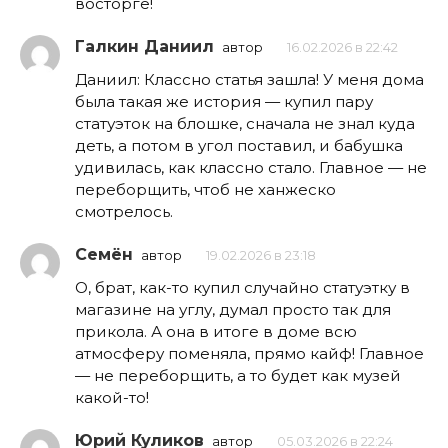
восторге!
Галкин Даниил
автор
16.02.2026 в 22:42
Даниил: Классно статья зашла! У меня дома
была такая же история — купил пару
статуэток на блошке, сначала не знал куда
деть, а потом в угол поставил, и бабушка
удивилась, как классно стало. Главное — не
переборщить, чтоб не ханжеско
смотрелось.
Семён
автор
19.02.2026 в 23:18
О, брат, как-то купил случайно статуэтку в
магазине на углу, думал просто так для
прикола. А она в итоге в доме всю
атмосферу поменяла, прямо кайф! Главное
— не переборщить, а то будет как музей
какой-то!
Юрий Куликов
автор
05.03.2026 в 22:24