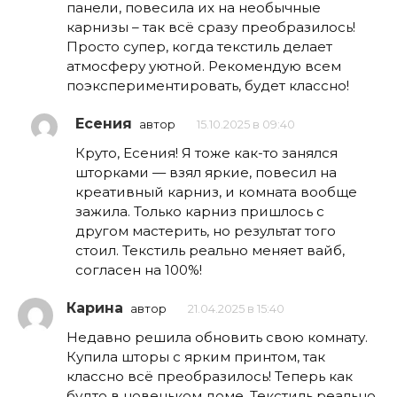
панели, повесила их на необычные
карнизы – так всё сразу преобразилось!
Просто супер, когда текстиль делает
атмосферу уютной. Рекомендую всем
поэкспериментировать, будет классно!
Есения
автор
15.10.2025 в 09:40
Круто, Есения! Я тоже как-то занялся
шторками — взял яркие, повесил на
креативный карниз, и комната вообще
зажила. Только карниз пришлось с
другом мастерить, но результат того
стоил. Текстиль реально меняет вайб,
согласен на 100%!
Карина
автор
21.04.2025 в 15:40
Недавно решила обновить свою комнату.
Купила шторы с ярким принтом, так
классно всё преобразилось! Теперь как
будто в новеньком доме. Текстиль реально