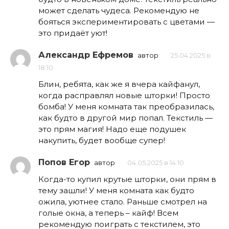
может сделать чудеса. Рекомендую не
бояться экспериментировать с цветами —
это придаёт уют!
Александр Ефремов
автор
25.04.2025 в
18:10
Блин, ребята, как же я вчера кайфанул,
когда расправлял новые шторки! Просто
бомба! У меня комната так преобразилась,
как будто в другой мир попал. Текстиль —
это прям магия! Надо еще подушек
накупить, будет вообще супер!
Попов Егор
автор
04.05.2025 в 14:10
Когда-то купил крутые шторки, они прям в
тему зашли! У меня комната как будто
ожила, уютнее стало. Раньше смотрел на
голые окна, а теперь – кайф! Всем
рекомендую поиграть с текстилем, это