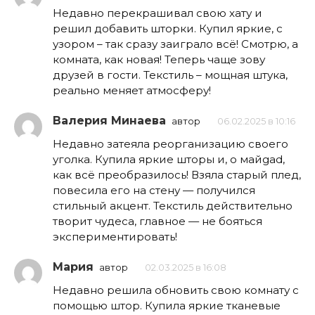
Недавно перекрашивал свою хату и
решил добавить шторки. Купил яркие, с
узором – так сразу заиграло всё! Смотрю, а
комната, как новая! Теперь чаще зову
друзей в гости. Текстиль – мощная штука,
реально меняет атмосферу!
Валерия Минаева
автор
06.02.2025 в 10:16
Недавно затеяла реорганизацию своего
уголка. Купила яркие шторы и, о майgad,
как всё преобразилось! Взяла старый плед,
повесила его на стену — получился
стильный акцент. Текстиль действительно
творит чудеса, главное — не бояться
экспериментировать!
Мария
автор
02.03.2025 в 16:08
Недавно решила обновить свою комнату с
помощью штор. Купила яркие тканевые