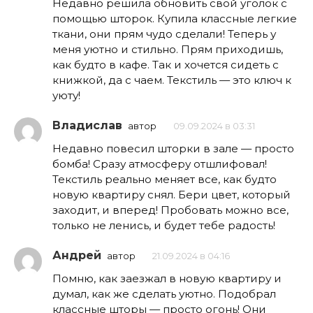
Недавно решила обновить свой уголок с
помощью шторок. Купила классные легкие
ткани, они прям чудо сделали! Теперь у
меня уютно и стильно. Прям приходишь,
как будто в кафе. Так и хочется сидеть с
книжкой, да с чаем. Текстиль — это ключ к
уюту!
Владислав
автор
09.09.2024 в 03:31
Недавно повесил шторки в зале — просто
бомба! Сразу атмосферу отшлифовал!
Текстиль реально меняет все, как будто
новую квартиру снял. Бери цвет, который
заходит, и вперед! Пробовать можно все,
только не ленись, и будет тебе радость!
Андрей
автор
21.09.2024 в 04:16
Помню, как заезжал в новую квартиру и
думал, как же сделать уютно. Подобрал
классные шторы — просто огонь! Они