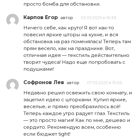
просто бомба для обстановки.
Карпов Егор
автор
05.05.2025 в 16:38
Ничего себе, как круто! Я вот как-то
повесил яркие шторы на кухне, и вся
обстановка на раз поменялась! Теперь там
прям весело, как на празднике. Вот,
отличная идея — текстиль действительно
творит чудеса! Надо еще попробовать с
подушками!
Софронов Лев
автор
07.05.2025 в 15:06
Недавно решил освежить свою комнату, и
зацепил идею с шторками. Купил яркие,
веселые, и прямо преобразилось всё!
Теперь каждое утро радует глаз. Текстиль
— это просто магия! Как по мне, дешево и
сердито. Рекомендую всем, особенно
если бюджет tight!