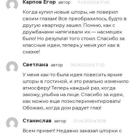
Карпов Егор
автор
11.05.2025 в 17:46
Когда купил новые шторы, не поверил
своим глазам! Все преобразилось, будто в
другую квартиру зашел. Помню, как с
дружбанами натягивали их — насмешек
было! Но результат того стоил. Спасибо за
классные идеи, теперь у меня уют как в
сказке!
Светлана
автор
06.06.2025 в 17:50
У меня как-то была идея повесить яркие
шторы в гостиной, и это реально изменило
атмосферу! Теперь каждый раз, когда
захожу, улыбка на лице. Спасибо за идеи,
как можно еще поэкспериментировать!
Обожаю, когда дом радует глаз!
Станислав
автор
21.06.2025 в 15:58
Всем привет! Недавно заказал шторки с