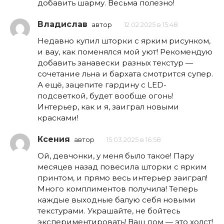
добавить шарму. Весьма полезно!
Владислав
автор
12.02.2025 в 15:48
Недавно купил шторки с ярким рисунком,
и вау, как поменялся мой уют! Рекомендую
добавить занавески разных текстур —
сочетание льна и бархата смотрится супер.
А ещё, зацепите гардину с LED-
подсветкой, будет вообще огонь!
Интерьер, как и я, заиграл новыми
красками!
Ксения
автор
15.03.2025 в 16:58
Ой, девчонки, у меня было такое! Пару
месяцев назад повесила шторки с ярким
принтом, и прямо весь интерьер заиграл!
Много комплиментов получила! Теперь
каждые выходные балую себя новыми
текстурами. Украшайте, не бойтесь
экспериментировать! Ваш дом — это холст!