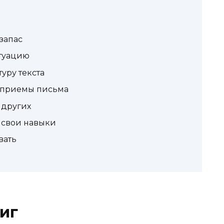
ь
запас
ктуацию
туру текста
е приемы письма
 других
 свои навыки
вать
ниг