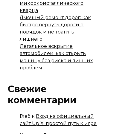
микрокристаллического
кварца
Ямочный ремонт дорог: как
быстро вернуть дороги в
порядок и не тратить
лишнего
Легальное вскрытие
автомобилей: как открыть
машину без риска и лишних
проблем
Свежие
комментарии
Глеб
к
Вход на официальный
сайт Up X: простой путь к игре