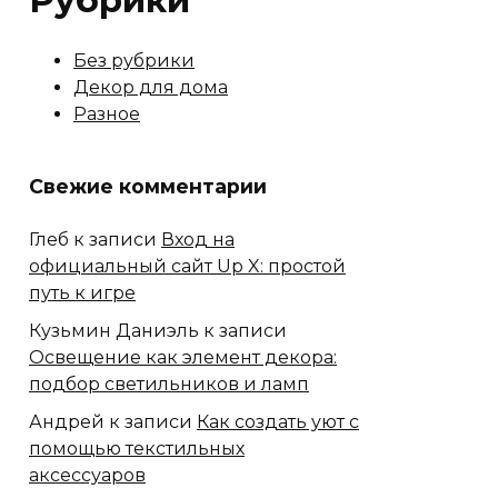
Рубрики
Без рубрики
Декор для дома
Разное
Свежие комментарии
Глеб
к записи
Вход на
официальный сайт Up X: простой
путь к игре
Кузьмин Даниэль
к записи
Освещение как элемент декора:
подбор светильников и ламп
Андрей
к записи
Как создать уют с
помощью текстильных
аксессуаров