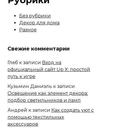
Рубрики
Без рубрики
Декор для дома
Разное
Свежие комментарии
Глеб
к записи
Вход на
официальный сайт Up X: простой
путь к игре
Кузьмин Даниэль
к записи
Освещение как элемент декора:
подбор светильников и ламп
Андрей
к записи
Как создать уют с
помощью текстильных
аксессуаров