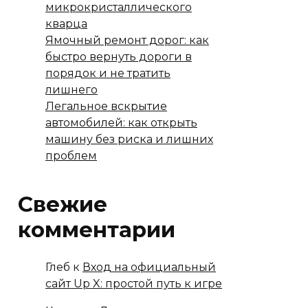
микрокристаллического
кварца
Ямочный ремонт дорог: как
быстро вернуть дороги в
порядок и не тратить
лишнего
Легальное вскрытие
автомобилей: как открыть
машину без риска и лишних
проблем
Свежие
комментарии
Глеб
к
Вход на официальный
сайт Up X: простой путь к игре