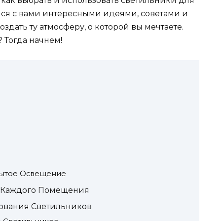
 как выбрать и использовать светильники для
ся с вами интересными идеями, советами и
здать ту атмосферу, о которой вы мечтаете.
? Тогда начнем!
рытое Освещение
я Каждого Помещения
ования Светильников