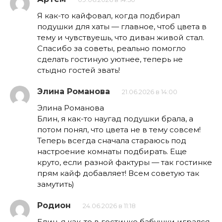
Я как-то кайфовал, когда подбирал
подушки для хаты — главное, чтоб цвета в
тему и чувствуешь, что диван живой стал.
Спасибо за советы, реально помогло
сделать гостиную уютнее, теперь не
стыдно гостей звать!
Элина Романова
21.06.2026 в 14:00
Элина Романова
Блин, я как-то наугад подушки брала, а
потом понял, что цвета не в тему совсем!
Теперь всегда сначала стараюсь под
настроение комнаты подбирать. Еще
круто, если разной фактуры — так гостинке
прям кайф добавляет! Всем советую так
замутить)
Родион
24.06.2026 в 11:18
Блин, я как-то в гостинке бабушки игрался