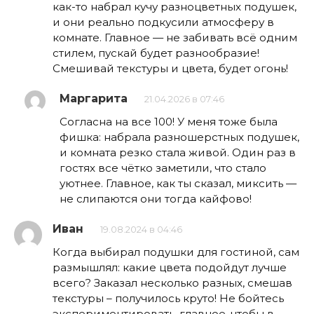
как-то набрал кучу разноцветных подушек,
и они реально подкусили атмосферу в
комнате. Главное — не забивать всё одним
стилем, пускай будет разнообразие!
Смешивай текстуры и цвета, будет огонь!
Маргарита
21.04.2026 в 07:46
Согласна на все 100! У меня тоже была
фишка: набрала разношерстных подушек,
и комната резко стала живой. Один раз в
гостях все чётко заметили, что стало
уютнее. Главное, как ты сказал, миксить —
не слипаются они тогда кайфово!
Иван
19.08.2024 в 04:46
Когда выбирал подушки для гостиной, сам
размышлял: какие цвета подойдут лучше
всего? Заказал несколько разных, смешав
текстуры – получилось круто! Не бойтесь
экспериментировать, главное, чтобы в