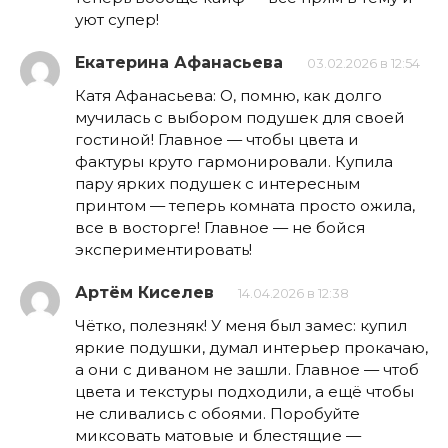
уют супер!
Екатерина Афанасьева
03.02.2026 в 12:54
Катя Афанасьева: О, помню, как долго
мучилась с выбором подушек для своей
гостиной! Главное — чтобы цвета и
фактуры круто гармонировали. Купила
пару ярких подушек с интересным
принтом — теперь комната просто ожила,
все в восторге! Главное — не бойся
экспериментировать!
Артём Киселев
14.04.2026 в 12:38
Чётко, полезняк! У меня был замес: купил
яркие подушки, думал интерьер прокачаю,
а они с диваном не зашли. Главное — чтоб
цвета и текстуры подходили, а ещё чтобы
не сливались с обоями. Поробуйте
миксовать матовые и блестящие —