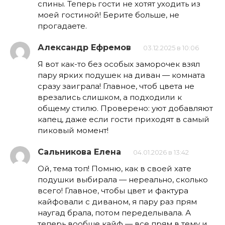
спины. Теперь гости не хотят уходить из
моей гостиной! Берите больше, не
прогадаете.
Александр Ефремов
03.12.2025 в 10:06
Я вот как-то без особых заморочек взял
пару ярких подушек на диван — комната
сразу заиграла! Главное, чтоб цвета не
врезались слишком, а подходили к
общему стилю. Проверено: уют добавляют
капец, даже если гости приходят в самый
пиковый момент!
Сальникова Елена
04.01.2026 в 13:42
Ой, тема топ! Помню, как в своей хате
подушки выбирала — нереально, сколько
всего! Главное, чтобы цвет и фактура
кайфовали с диваном, я пару раз прям
наугад брала, потом переделывала. А
теперь вообще кайф — все прям в тему и