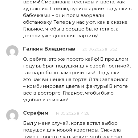
время! Смешивала текстуры и цвета, как
художник. Помню, купила яркие подушки с
бабочками – они прям взорвали
обстановку! Теперь у нас уют, как в сказке.
Главное, чтобы в сердце было тепло, а
детали уже дополнят картину!
Галкин Владислав
20.06.2025 в 16:52
О, ребята, это же просто кайф! В прошлом
году выбрал подушки для своей гостиной,
так надо было заморочиться! Подушки –
это как вишенка на торте! Я так запарился
– комбинировал цвета и фактуры! В итоге
все в восторге! Главное, чтобы было
удобно и стильно!
Серафим
14.09.2025 в 14:28
Был у меня случай, когда встал выбор
подушек для новой квартиры. Сначала
думал просто взять яркие, чтоб классно