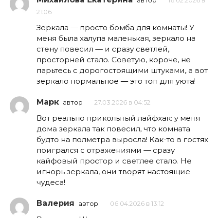
автор
16.02.2026 в
21:06
Зеркала — просто бомба для комнаты! У
меня была халупа маленькая, зеркало на
стену повесил — и сразу светлей,
просторней стало. Советую, короче, не
парьтесь с дорогостоящими штуками, а вот
зеркало нормальное — это топ для уюта!
Марк
автор
27.03.2026 в 04:52
Вот реально прикольный лайфхак: у меня
дома зеркала так повесил, что комната
будто на полметра выросла! Как-то в гостях
поигрался с отражениями — сразу
кайфовый простор и светлее стало. Не
игнорь зеркала, они творят настоящие
чудеса!
Валерия
автор
06.04.2026 в 13:12