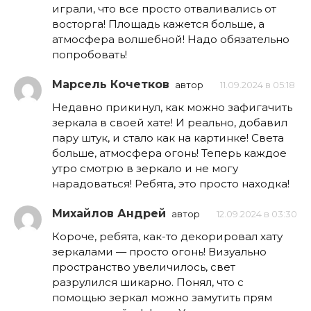
играли, что все просто отваливались от
восторга! Площадь кажется больше, а
атмосфера волшебной! Надо обязательно
попробовать!
Марсель Кочетков
автор
11.09.2024 в 05:18
Недавно прикинул, как можно зафигачить
зеркала в своей хате! И реально, добавил
пару штук, и стало как на картинке! Света
больше, атмосфера огонь! Теперь каждое
утро смотрю в зеркало и не могу
нарадоваться! Ребята, это просто находка!
Михайлов Андрей
автор
12.09.2024 в 03:30
Короче, ребята, как-то декорировал хату
зеркалами — просто огонь! Визуально
пространство увеличилось, свет
разрулился шикарно. Понял, что с
помощью зеркал можно замутить прям