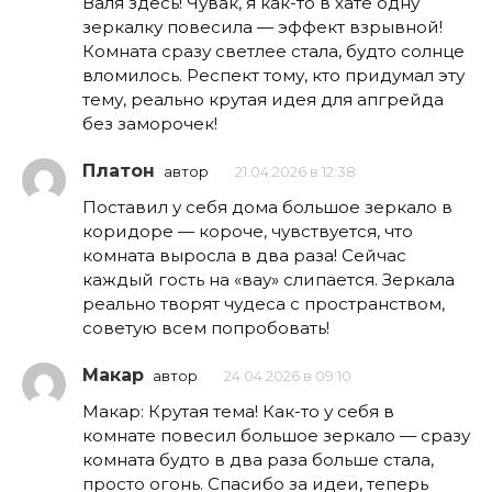
Валя здесь! Чувак, я как-то в хате одну
зеркалку повесила — эффект взрывной!
Комната сразу светлее стала, будто солнце
вломилось. Респект тому, кто придумал эту
тему, реально крутая идея для апгрейда
без заморочек!
Платон
автор
21.04.2026 в 12:38
Поставил у себя дома большое зеркало в
коридоре — короче, чувствуется, что
комната выросла в два раза! Сейчас
каждый гость на «вау» слипается. Зеркала
реально творят чудеса с пространством,
советую всем попробовать!
Макар
автор
24.04.2026 в 09:10
Макар: Крутая тема! Как-то у себя в
комнате повесил большое зеркало — сразу
комната будто в два раза больше стала,
просто огонь. Спасибо за идеи, теперь