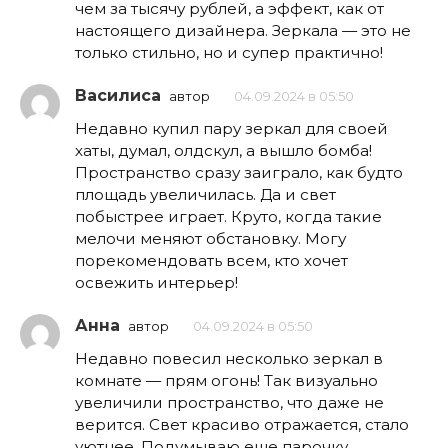
чем за тысячу рублей, а эффект, как от
настоящего дизайнера. Зеркала — это не
только стильно, но и супер практично!
Василиса
автор
04.09.2024 в 05:50
Недавно купил пару зеркал для своей
хаты, думал, олдскул, а вышло бомба!
Пространство сразу заиграло, как будто
площадь увеличилась. Да и свет
побыстрее играет. Круто, когда такие
мелочи меняют обстановку. Могу
порекомендовать всем, кто хочет
освежить интерьер!
Анна
автор
04.09.2024 в 05:50
Недавно повесил несколько зеркал в
комнате — прям огонь! Так визуально
увеличили пространство, что даже не
верится. Свет красиво отражается, стало
уютнее. Подумываю еще парочку