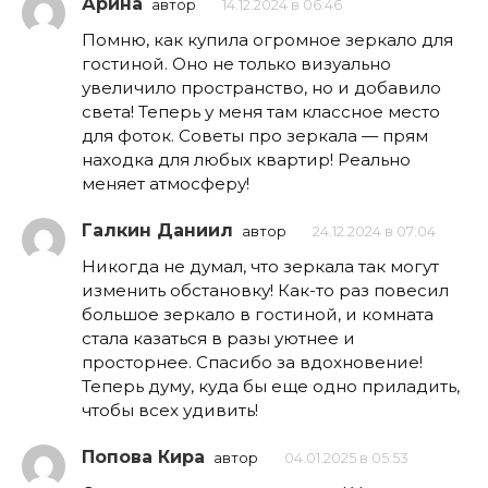
Арина
автор
14.12.2024 в 06:46
Помню, как купила огромное зеркало для
гостиной. Оно не только визуально
увеличило пространство, но и добавило
света! Теперь у меня там классное место
для фоток. Советы про зеркала — прям
находка для любых квартир! Реально
меняет атмосферу!
Галкин Даниил
автор
24.12.2024 в 07:04
Никогда не думал, что зеркала так могут
изменить обстановку! Как-то раз повесил
большое зеркало в гостиной, и комната
стала казаться в разы уютнее и
просторнее. Спасибо за вдохновение!
Теперь думу, куда бы еще одно приладить,
чтобы всех удивить!
Попова Кира
автор
04.01.2025 в 05:53