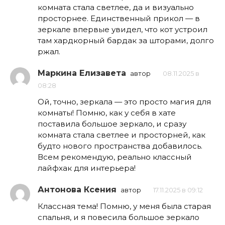
комната стала светлее, да и визуально
просторнее. Единственный прикол — в
зеркале впервые увидел, что кот устроил
там хардкорный бардак за шторами, долго
ржал.
Маркина Елизавета
автор
08.11.2025 в
08:28
Ой, точно, зеркала — это просто магия для
комнаты! Помню, как у себя в хате
поставила большое зеркало, и сразу
комната стала светлее и просторней, как
будто нового пространства добавилось.
Всем рекомендую, реально классный
лайфхак для интерьера!
Антонова Ксения
автор
17.11.2025 в 09:12
Классная тема! Помню, у меня была старая
спальня, и я повесила большое зеркало