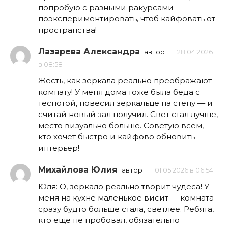
попробую с разными ракурсами
поэкспериментировать, чтоб кайфовать от
пространства!
Лазарева Александра
автор
28.04.2026
в 08:58
Жесть, как зеркала реально преображают
комнату! У меня дома тоже была беда с
теснотой, повесил зеркальце на стену — и
считай новый зал получил. Свет стал лучше,
место визуально больше. Советую всем,
кто хочет быстро и кайфово обновить
интерьер!
Михайлова Юлия
автор
01.05.2026 в 06:54
Юля: О, зеркало реально творит чудеса! У
меня на кухне маленькое висит — комната
сразу будто больше стала, светлее. Ребята,
кто еще не пробовал, обязательно