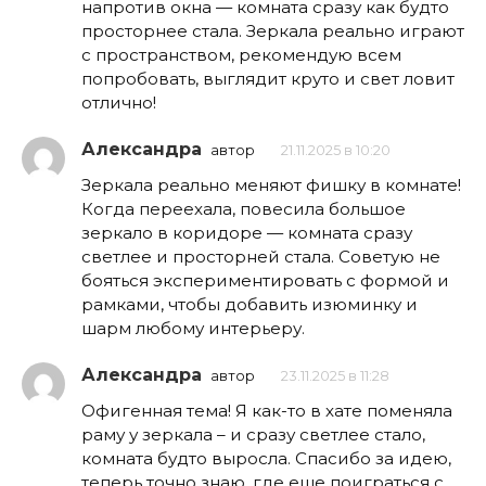
напротив окна — комната сразу как будто
просторнее стала. Зеркала реально играют
с пространством, рекомендую всем
попробовать, выглядит круто и свет ловит
отлично!
Александра
автор
21.11.2025 в 10:20
Зеркала реально меняют фишку в комнате!
Когда переехала, повесила большое
зеркало в коридоре — комната сразу
светлее и просторней стала. Советую не
бояться экспериментировать с формой и
рамками, чтобы добавить изюминку и
шарм любому интерьеру.
Александра
автор
23.11.2025 в 11:28
Офигенная тема! Я как-то в хате поменяла
раму у зеркала – и сразу светлее стало,
комната будто выросла. Спасибо за идею,
теперь точно знаю, где еще поиграться с