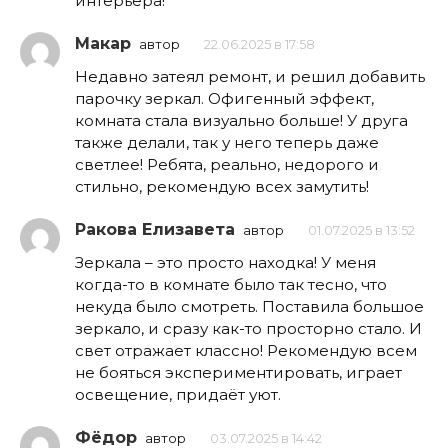
интерьера!
Макар
автор
22.06.2025 в 17:58
Недавно затеял ремонт, и решил добавить
парочку зеркал. Офигенный эффект,
комната стала визуально больше! У друга
также делали, так у него теперь даже
светлее! Ребята, реально, недорого и
стильно, рекомендую всех замутить!
Ракова Елизавета
автор
01.07.2025 в 13:52
Зеркала – это просто находка! У меня
когда-то в комнате было так тесно, что
некуда было смотреть. Поставила большое
зеркало, и сразу как-то просторно стало. И
свет отражает классно! Рекомендую всем
не бояться экспериментировать, играет
освещение, придаёт уют.
Фёдор
автор
03.07.2025 в 14:42