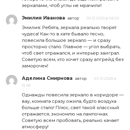
зеркалами, чтоб углы не мрачили!
Эмилия Иванова
автор
09.12.2025 в 06:20
Эмилия: Ребята, зеркала реально творят
чудеса! Как-то в хате бывало тесно,
повесила большое зеркало — и сразу
просторно стало. Главное — угол выбрать,
чтоб свет отражался, и интерьер заиграл.
Советую всем, кто хочет сразу апгрейд без
заморочек!
Аделина Смирнова
автор
03.01.2026 в
15:58
Однажды повесила зеркало в коридоре —
вау, комната сразу ожила, будто воздуха
больше стало! Плюс, свет такой классный
отражается, экономлю на лампочках.
Советую всем пробовать, реально качает
атмосферу!