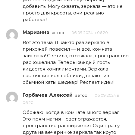
добавить. Могу сказать, зеркала — это не
просто для красоты, они реально
работают!
Марианна
автор
06.09.2024 в 06:20
Вот это тема! Я как-то раз зеркало в
прихожей повесил — и всё, комната
заиграла! Светила, отражала, пространство
раскошелила! Теперь каждый гость
кидается комплиментами. Зеркала —
настоящие волшебники, делают из
обычной хаты шедевр! Респект идеи!
Горбачев Алексей
автор
06.09.2024 в
06:20
Обожаю, когда в комнате много зеркал!
Это прям магия – свет отражается,
пространство расширяется! Один раз у
друга на вечеринке зеркала так круто