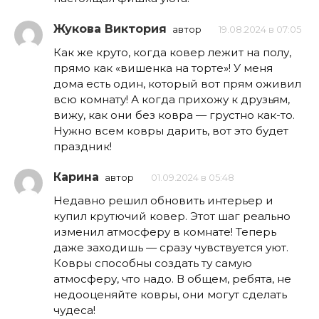
Жукова Виктория
автор
19.08.2024 в 07:05
Как же круто, когда ковер лежит на полу,
прямо как «вишенка на торте»! У меня
дома есть один, который вот прям оживил
всю комнату! А когда прихожу к друзьям,
вижу, как они без ковра — грустно как-то.
Нужно всем ковры дарить, вот это будет
праздник!
Карина
автор
01.09.2024 в 05:48
Недавно решил обновить интерьер и
купил крутючий ковер. Этот шаг реально
изменил атмосферу в комнате! Теперь
даже заходишь — сразу чувствуется уют.
Ковры способны создать ту самую
атмосферу, что надо. В общем, ребята, не
недооценяйте ковры, они могут сделать
чудеса!