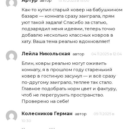
Артур
автор
13.10.2025 в 15:00
Как-то купил старый ковер на бабушкином
базаре — комната сразу заиграла, прям
уют такой задала! Спасибо за статью,
подзарядил меня идеями, теперь точно
добавлю несколько классных ковров в
хату. Ваша тема реально вдохновляет!
Лейла Никольская
автор
04.11.2025 в 12:04
Блин, ковры реально могут оживить
комнату, я в прошлом году старенький
ковер в гостиную засунул — и всё сразу
по-другому заиграло, теплее так стало.
Главное подобрать норм цвет и фактуру,
чтоб не перегрузить пространство.
Проверено на себе!
Колесников Герман
автор
09.11.2025 в
10:30