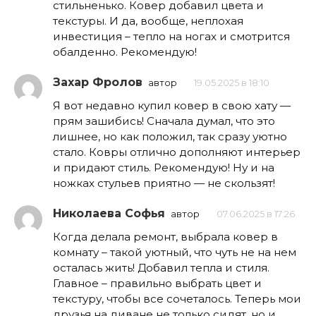
стильненько. Ковер добавил цвета и
текстуры. И да, вообще, неплохая
инвестиция – тепло на ногах и смотрится
обалденно. Рекомендую!
Захар Фролов
автор
19.05.2025 в 18:10
Я вот недавно купил ковер в свою хату —
прям зашибись! Сначала думал, что это
лишнее, но как положил, так сразу уютно
стало. Ковры отлично дополняют интерьер
и придают стиль. Рекомендую! Ну и на
ножках стульев приятно — не скользят!
Николаева Софья
автор
07.06.2025 в 17:26
Когда делала ремонт, выбрала ковер в
комнату – такой уютный, что чуть не на нем
осталась жить! Добавил тепла и стиля.
Главное – правильно выбрать цвет и
текстуру, чтобы все сочеталось. Теперь мои
друзья на диване не только сидят, но и