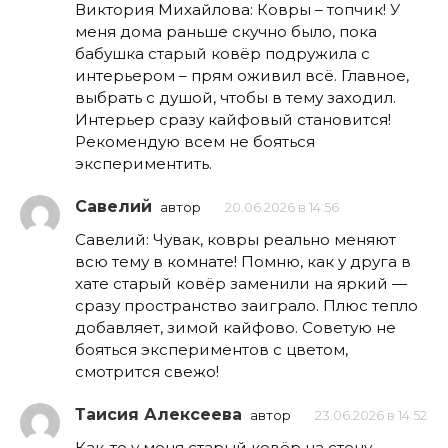
Виктория Михайлова: Ковры – топчик! У
меня дома раньше скучно было, пока
бабушка старый ковёр подружила с
интерьером – прям оживил всё. Главное,
выбрать с душой, чтобы в тему заходил.
Интерьер сразу кайфовый становится!
Рекомендую всем не бояться
экспериментить.
Савелий
автор
20.06.2026 в 14:56
Савелий: Чувак, ковры реально меняют
всю тему в комнате! Помню, как у друга в
хате старый ковёр заменили на яркий —
сразу пространство заиграло. Плюс тепло
добавляет, зимой кайфово. Советую не
бояться экспериментов с цветом,
смотрится свежо!
Таисия Алексеева
автор
23.06.2026 в 14:52
Как-то у меня старый ковёр на стену