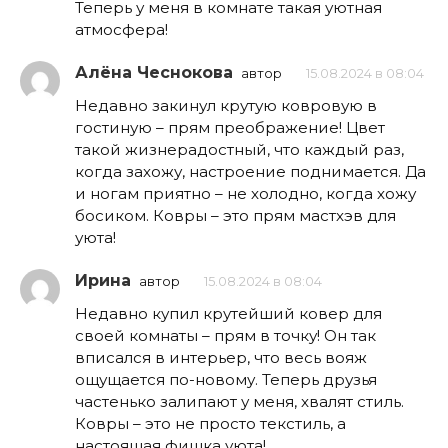
Теперь у меня в комнате такая уютная
атмосфера!
Алёна Чеснокова
автор
15.08.2024 в 08:04
Недавно закинул крутую ковровую в
гостиную – прям преображение! Цвет
такой жизнерадостный, что каждый раз,
когда захожу, настроение поднимается. Да
и ногам приятно – не холодно, когда хожу
босиком. Ковры – это прям мастхэв для
уюта!
Ирина
автор
15.08.2024 в 08:04
Недавно купил крутейший ковер для
своей комнаты – прям в точку! Он так
вписался в интерьер, что весь вояж
ощущается по-новому. Теперь друзья
частенько залипают у меня, хвалят стиль.
Ковры – это не просто текстиль, а
настоящая фишка уюта!