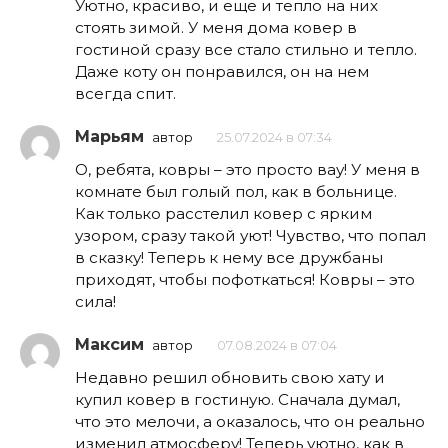
Уютно, красиво, и еще и тепло на них
стоять зимой. У меня дома ковер в
гостиной сразу все стало стильно и тепло.
Даже коту он понравился, он на нем
всегда спит.
Марьям
автор
25.07.2024 в 07:34
О, ребята, ковры – это просто вау! У меня в
комнате был голый пол, как в больнице.
Как только расстелил ковер с ярким
узором, сразу такой уют! Чувство, что попал
в сказку! Теперь к нему все дружбаны
приходят, чтобы пофоткаться! Ковры – это
сила!
Максим
автор
07.08.2024 в 07:04
Недавно решил обновить свою хату и
купил ковер в гостиную. Сначала думал,
что это мелочи, а оказалось, что он реально
изменил атмосферу! Теперь уютно, как в