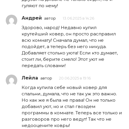
гуляют по нему!
Андрей
автор
13.06.2025 в 14:26
Здорово, народ! Недавно купил
крутейший ковер, он просто расправил
всю комнату! Сначала думал, что не
подойдет, а теперь без него никуда.
Добавляет столько уюта! Если кто думает,
стоит ли, берите смело! Этот уют не
передать словами!
Лейла
автор
20.06.2025 в 19:16
Когда купила себе новый ковер для
спальни, думала, что не так уж это важно.
Но как же я была не права! Он не только
добавил уют, но и стал гвоздем
программы в комнате. Теперь все только и
разговоров про него ведут! Так что не
недооцените ковры!