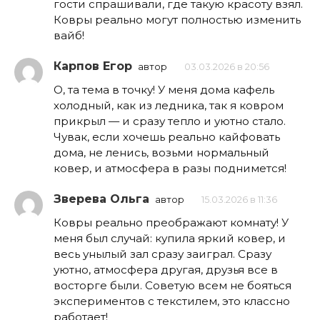
гости спрашивали, где такую красоту взял.
Ковры реально могут полностью изменить
вайб!
Карпов Егор
автор
03.03.2026 в 20:56
О, та тема в точку! У меня дома кафель
холодный, как из ледника, так я ковром
прикрыл — и сразу тепло и уютно стало.
Чувак, если хочешь реально кайфовать
дома, не ленись, возьми нормальный
ковер, и атмосфера в разы поднимется!
Зверева Ольга
автор
15.03.2026 в 11:36
Ковры реально преображают комнату! У
меня был случай: купила яркий ковер, и
весь унылый зал сразу заиграл. Сразу
уютно, атмосфера другая, друзья все в
восторге были. Советую всем не бояться
экспериментов с текстилем, это классно
работает!