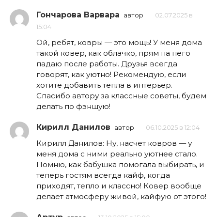
Гончарова Варвара
автор
02.07.2025 в
15:04
Ой, ребят, ковры — это мощь! У меня дома
такой ковер, как облачко, прям на него
падаю после работы. Друзья всегда
говорят, как уютно! Рекомендую, если
хотите добавить тепла в интерьер.
Спасибо автору за классные советы, будем
делать по фэншую!
Кирилл Данилов
автор
06.10.2025 в 12:04
Кирилл Данилов: Ну, насчет ковров — у
меня дома с ними реально уютнее стало.
Помню, как бабушка помогала выбирать, и
теперь гостям всегда кайф, когда
приходят, тепло и классно! Ковер вообще
делает атмосферу живой, кайфую от этого!