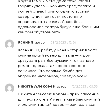
Крутая тема! У меня дома тоже ковры
творят чудеса — комната сразу теплее и
уютней стала. Помню, один классный
ковер купил, так гости постоянно
спрашивают, где взял. Спасибо за
вдохновение, теперь буду с еще большим
кайфом обустраивать!
Ксения
автор
08.12.2025 в 12:54
Ксения: Ой, ребят, у меня история! Как-то
купила яркий ковер для зала — и дом
сразу заиграл! Все думали, что я заново
ремонт сделала, а я просто коврик
поменяла. Это реально бомба для
апгрейда интерьера, советую всем!
Никита Алексеев
автор
12.12.2025 в 09:56
Никита Алексеев: Ковры – прям спасение
для пустых стен! У меня в хате был скучный
угол, купил яркий ковер — заиграла вся