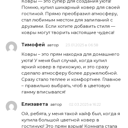
Ковры — это супер для создания уюта!
Помню, купил шикарный ковер для своей
гостиной. Прямо преобразил атмосферу,
стал любимым местом для залипаний с
друзьями. Если хотите добавить стиля —
ковры могут творить настоящие чудеса!
Тимофей
автор
23.01.2025 в 06:58
Ковры – это прям находка для домашнего
уюта! У меня был случай, когда купил
яркий ковер в прихожую, и это сразу
сделало атмосферу более дружелюбной.
Сразу стало теплее и комфортнее. Главное
– правильно выбрать, чтоб в цветовую
гамму вписывался!
Елизавета
автор
02.03.2025 в 16:22
Ой, ребята, у меня такой кайф был, когда я
купила большой цветной ковер в
гостиную! Это прям взрыв! Комната стала