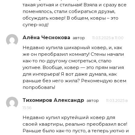
такая уютная и стильная! Взяла и сразу все
поменялось, стали собираться друзья,
обсуждать ковер! В общем, ковры – это
супер-ход!
Алёна Чеснокова
автор
11.03.2025 в 11:00
Недавно купила шикарный ковер, и, как
же он преобразил комнату! Стены начали
как-то по-другому смотреться, стало
уютнее. Вообще, ковер — это прям магия
для интерьера! Я вот даже думала, как
раньше без него жила? Рекомендую всем
попробовать!
Тихомиров Александр
автор
11.03.2025 в
15:56
Недавно купил крутейший ковер для
своей квартиры, реально преобразил все!
Раньше было как-то пусто, а теперь уютно и