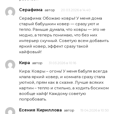
Серафима
автор
20.03.2026 в 14:40
Серафима: Обожаю ковры! У меня дома
старый бабушкин ковер — сразу уют и
тепло. Раньше думала, что ковры — это не
модно, а теперь понимаю, что без них
интерьер скучный. Советую всем добавить
яркий ковер, эффект сразу такой
кайфовый!
Кира
автор
31.03.2026 в 10:16
Кира: Ковры – огонь! У меня бабуля всегда
клала яркий ковер, и комната сразу стала
уютной, прям как в сказке. Лучше всяких
картин – тепло и стильно, а ходить босиком
вообще кайф! Каждому советую
попробовать.
Есения Кириллова
автор
19.04.2026 в 10:50