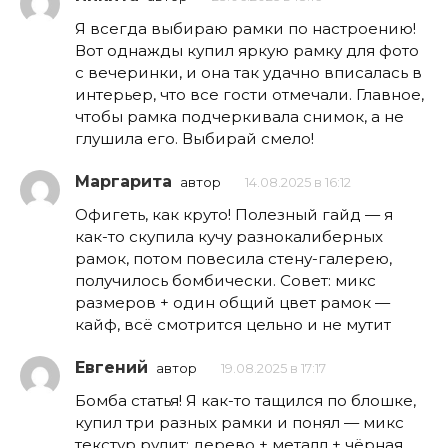
Я всегда выбираю рамки по настроению!
Вот однажды купил яркую рамку для фото
с вечеринки, и она так удачно вписалась в
интерьер, что все гости отмечали. Главное,
чтобы рамка подчеркивала снимок, а не
глушила его. Выбирай смело!
Маргарита
автор
14.08.2025 в 16:12
Офигеть, как круто! Полезный гайд — я
как-то скупила кучу разнокалиберных
рамок, потом повесила стену-галерею,
получилось бомбически. Совет: микс
размеров + один общий цвет рамок —
кайф, всё смотрится цельно и не мутит
Евгений
автор
19.08.2025 в 17:17
Бомба статья! Я как-то тащился по блошке,
купил три разных рамки и понял — микс
текстур рулит: дерево + металл + чёрная