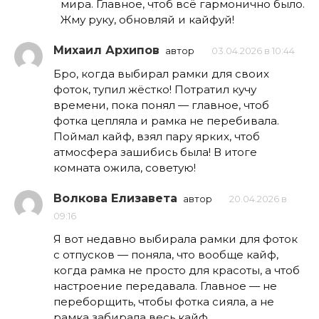
мира. Главное, чтоб всё гармонично было.
Жму руку, обновляй и кайфуй!
Михаил Архипов
автор
03.04.2026 в 10:44
Бро, когда выбирал рамки для своих
фоток, тупил жёстко! Потратил кучу
времени, пока понял — главное, чтоб
фотка цепляла и рамка не перебивала.
Поймал кайф, взял пару ярких, чтоб
атмосфера зашибись была! В итоге
комната ожила, советую!
Волкова Елизавета
автор
20.04.2026 в
09:16
Я вот недавно выбирала рамки для фоток
с отпусков — поняла, что вообще кайф,
когда рамка не просто для красоты, а чтоб
настроение передавала. Главное — не
переборщить, чтобы фотка сияла, а не
рамка забирала весь кайф.