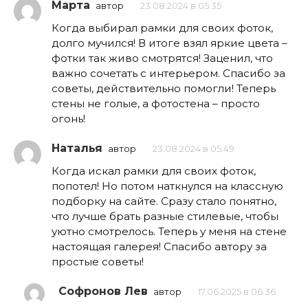
Марта
автор
23.08.2024 в 05:35
Когда выбирал рамки для своих фоток,
долго мучился! В итоге взял яркие цвета –
фотки так живо смотрятся! Заценил, что
важно сочетать с интерьером. Спасибо за
советы, действительно помогли! Теперь
стены не голые, а фотостена – просто
огонь!
Наталья
автор
23.08.2024 в 05:49
Когда искал рамки для своих фоток,
попотел! Но потом наткнулся на классную
подборку на сайте. Сразу стало понятно,
что лучше брать разные стилевые, чтобы
уютно смотрелось. Теперь у меня на стене
настоящая галерея! Спасибо автору за
простые советы!
Софронов Лев
автор
17.06.2025 в 06:36