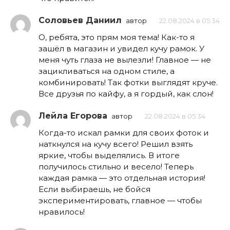
Соловьев Даниил
автор
22.08.2024 в 05:34
О, ребята, это прям моя тема! Как-то я
зашёл в магазин и увидел кучу рамок. У
меня чуть глаза не вылезли! Главное — не
зацикливаться на одном стиле, а
комбинировать! Так фотки выглядят круче.
Все друзья по кайфу, а я гордый, как слон!
Лейла Егорова
автор
22.08.2024 в 05:34
Когда-то искал рамки для своих фоток и
наткнулся на кучу всего! Решил взять
яркие, чтобы выделялись. В итоге
получилось стильно и весело! Теперь
каждая рамка — это отдельная история!
Если выбираешь, не бойся
экспериментировать, главное — чтобы
нравилось!