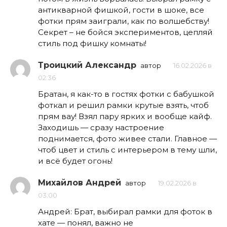
антикварной фишкой, гости в шоке, все
фотки прям заиграли, как по волшебству!
Секрет – не бойся экспериментов, цепляй
стиль под фишку комнаты!
Троицкий Александр
автор
16.02.2026 в
02:36
Братан, я как-то в гостях фотки с бабушкой
фоткал и решил рамки крутые взять, чтоб
прям вау! Взял пару ярких и вообще кайф.
Заходишь — сразу настроение
поднимается, фото живее стали. Главное —
чтоб цвет и стиль с интерьером в тему шли,
и всё будет огонь!
Михайлов Андрей
автор
19.02.2026 в
03:00
Андрей: Брат, выбирал рамки для фоток в
хате — понял, важно не