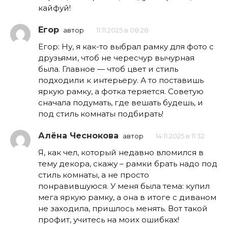
кайфуй!
Егор
автор
11.11.2025 в 08:28
Егор: Ну, я как-то выбрал рамку для фото с
друзьями, чтоб не чересчур вычурная
была. Главное — чтоб цвет и стиль
подходили к интерьеру. А то поставишь
яркую рамку, а фотка теряется. Советую
сначала подумать, где вешать будешь, и
под стиль комнаты подбирать!
Алёна Чеснокова
автор
14.11.2025 в 11:32
Я, как чел, который недавно вломился в
тему декора, скажу – рамки брать надо под
стиль комнаты, а не просто
понравившуюся. У меня была тема: купил
мега яркую рамку, а она в итоге с диваном
не заходила, пришлось менять. Вот такой
профит, учитесь на моих ошибках!