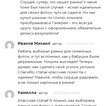
Слушай, супер, что нашел рамки! У меня
тоже был такой случай – искал идеальные
для своих фоток, чуть не сдался. Но как
купил разные по стилю, комната
преображалась! Галерея – это всегда
круто. Удачи с оформлением, обязательно
делись результатом!
Иванов Михаил
автор
21.09.2024 в 03:24
Ребята, выбирал рамки для семейных
фоток, и тут вспомнил, как у бабушки были
деревянные. Ништяк выглядят! Теперь
думаю, как сделать свой уголок уютным.
Спасибо, статья классная, помогла с
идеями! Главное, чтобы сердце радовало,
а не только картинка в рамке!
Камилла
автор
13.12.2024 в 06:42
Классная статья! Я помню, как выбирала
рамки для фоток с путешествий. Столько