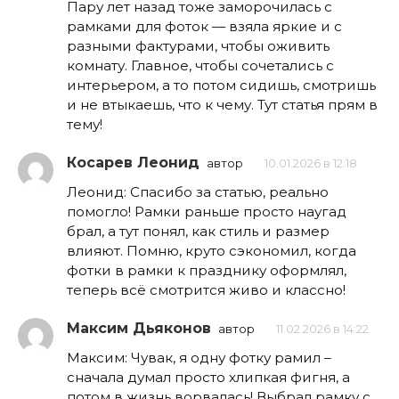
Пару лет назад тоже заморочилась с
рамками для фоток — взяла яркие и с
разными фактурами, чтобы оживить
комнату. Главное, чтобы сочетались с
интерьером, а то потом сидишь, смотришь
и не втыкаешь, что к чему. Тут статья прям в
тему!
Косарев Леонид
автор
10.01.2026 в 12:18
Леонид: Спасибо за статью, реально
помогло! Рамки раньше просто наугад
брал, а тут понял, как стиль и размер
влияют. Помню, круто сэкономил, когда
фотки в рамки к празднику оформлял,
теперь всё смотрится живо и классно!
Максим Дьяконов
автор
11.02.2026 в 14:22
Максим: Чувак, я одну фотку рамил –
сначала думал просто хлипкая фигня, а
потом в жизнь ворвалась! Выбрал рамку с