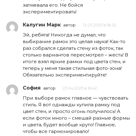
затмевала его. Не бойся
экспериментировать!
Калугин Марк
автор
13.03.2025 в 18:32
Эй, ребята! Никогда не думал, что
выбирание рамок это целая наука! Как-то
раз собрался сделать стену из фоток, так
столько вариантов пересмотрел – жесть! В
итоге взял яркие рамки под цвета стен, и
теперь у меня такая стильная фото-зона!
Обязательно экспериментируйте!
София
автор
23.04.2025 в 16:42
При выборе рамок главное — чувствовать
стиль. Я вот однажды купила рамку под
цвет стен, и просто огонь получилось! А
если фоток много – смешай разные формы
и цвета, будет вообще круто! Главное,
чтобы все гармонировало!