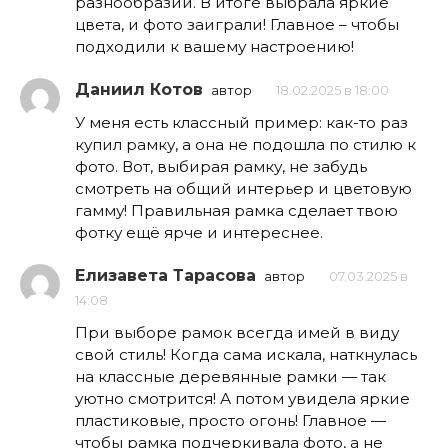
разнообразии. В итоге выбрала яркие
цвета, и фото заиграли! Главное – чтобы
подходили к вашему настроению!
Даниил Котов
автор
18.02.2025 в 18:00
У меня есть классный пример: как-то раз
купил рамку, а она не подошла по стилю к
фото. Вот, выбирая рамку, не забудь
смотреть на общий интерьер и цветовую
гамму! Правильная рамка сделает твою
фотку ещё ярче и интереснее.
Елизавета Тарасова
автор
07.03.2025 в
14:08
При выборе рамок всегда имей в виду
свой стиль! Когда сама искала, наткнулась
на классные деревянные рамки — так
уютно смотрится! А потом увидела яркие
пластиковые, просто огонь! Главное —
чтобы рамка подчеркивала фото, а не