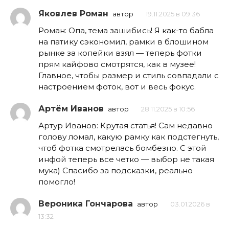
Яковлев Роман
автор
19.11.2025 в 09:36
Роман: Опа, тема зашибись! Я как-то бабла
на патику сэкономил, рамки в блошином
рынке за копейки взял — теперь фотки
прям кайфово смотрятся, как в музее!
Главное, чтобы размер и стиль совпадали с
настроением фоток, вот и весь фокус.
Артём Иванов
автор
28.11.2025 в 10:56
Артур Иванов: Крутая статья! Сам недавно
голову ломал, какую рамку как подстегнуть,
чтоб фотка смотрелась бомбезно. С этой
инфой теперь все четко — выбор не такая
мука) Спасибо за подсказки, реально
помогло!
Вероника Гончарова
автор
03.01.2026 в
13:32