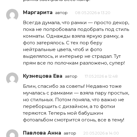
Маргарита
автор
08.05.2026 в 13:20
Всегда думала, что рамки — просто декор,
пока не попробовала подобрать под стиль
комнаты. Однажды взяла яркую рамку, а
фото затерялось. С тех пор беру
нейтральные цвета, чтоб и фото
выделялось, и интерьер не страдал. Тут
прям все по полочкам разложено, супер!
Кузнецова Ева
автор
17.05.2026 в 12:48
Блин, спасибо за советы! Недавно тоже
мучалась с рамками — взяла пару простых,
но стильных. Потом поняла, что важно не
переборщить с дизайном, а то фотки
теряются. Теперь мой бабушкин
фотоальбом смотрится огонь, все в тему!
Павлова Анна
автор
20.05.2026 в 14:00