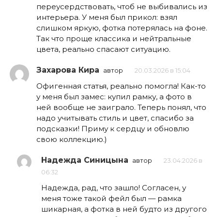
переусердствовать, чтоб не выбивались из
интерьера. У меня был прикол: взял
слишком яркую, фотка потерялась на фоне.
Так что проще классика и нейтральные
цвета, реально спасают ситуацию.
Захарова Кира
автор
20.03.2026 в 15:04
Офигенная статья, реально помогла! Как-то
у меня был замес: купил рамку, а фото в
ней вообще не заиграло. Теперь понял, что
надо учитывать стиль и цвет, спасибо за
подсказки! Приму к сердцу и обновлю
свою коллекцию.)
Надежда Синицына
автор
23.04.2026 в
06:32
Надежда, рад, что зашло! Согласен, у
меня тоже такой фейл был — рамка
шикарная, а фотка в ней будто из другого