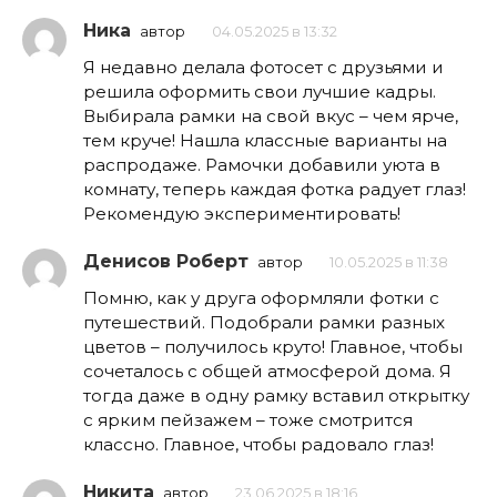
Ника
автор
04.05.2025 в 13:32
Я недавно делала фотосет с друзьями и
решила оформить свои лучшие кадры.
Выбирала рамки на свой вкус – чем ярче,
тем круче! Нашла классные варианты на
распродаже. Рамочки добавили уюта в
комнату, теперь каждая фотка радует глаз!
Рекомендую экспериментировать!
Денисов Роберт
автор
10.05.2025 в 11:38
Помню, как у друга оформляли фотки с
путешествий. Подобрали рамки разных
цветов – получилось круто! Главное, чтобы
сочеталось с общей атмосферой дома. Я
тогда даже в одну рамку вставил открытку
с ярким пейзажем – тоже смотрится
классно. Главное, чтобы радовало глаз!
Никита
автор
23.06.2025 в 18:16