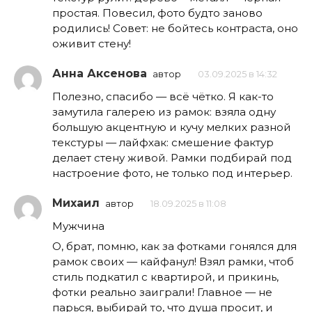
простая. Повесил, фото будто заново
родились! Совет: не бойтесь контраста, оно
оживит стену!
Анна Аксенова
автор
03.09.2025 в 14:32
Полезно, спасибо — всё чётко. Я как-то
замутила галерею из рамок: взяла одну
большую акцентную и кучу мелких разной
текстуры — лайфхак: смешение фактур
делает стену живой. Рамки подбирай под
настроение фото, не только под интерьер.
Михаил
автор
18.09.2025 в 11:08
Мужчина
О, брат, помню, как за фотками гонялся для
рамок своих — кайфанул! Взял рамки, чтоб
стиль подкатил с квартирой, и прикинь,
фотки реально заиграли! Главное — не
парься, выбирай то, что душа просит, и