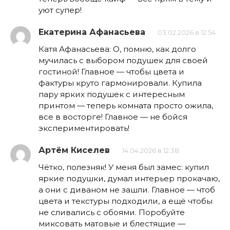
уют супер!
Екатерина Афанасьева
03.02.2026 в 12:54
Катя Афанасьева: О, помню, как долго
мучилась с выбором подушек для своей
гостиной! Главное — чтобы цвета и
фактуры круто гармонировали. Купила
пару ярких подушек с интересным
принтом — теперь комната просто ожила,
все в восторге! Главное — не бойся
экспериментировать!
Артём Киселев
14.04.2026 в 12:38
Чётко, полезняк! У меня был замес: купил
яркие подушки, думал интерьер прокачаю,
а они с диваном не зашли. Главное — чтоб
цвета и текстуры подходили, а ещё чтобы
не сливались с обоями. Поробуйте
миксовать матовые и блестящие —