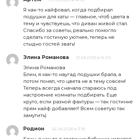
Я как-то кайфовал, когда подбирал
подушки для хаты — главное, чтоб цвета в
тему и чувствуешь, что диван живой стал.
Спасибо за советы, реально помогло
сделать гостиную уютнее, теперь не
стыдно гостей звать!
Элина Романова
21.06.2026 в 14:00
Элина Романова
Блин, я как-то наугад подушки брала, а
потом понял, что цвета не в тему совсем!
Теперь всегда сначала стараюсь под
настроение комнаты подбирать. Еще
круто, если разной фактуры — так гостинке
прям кайф добавляет! Всем советую так
замутить)
Родион
24.06.2026 в 11:18
Блин, я как-то в гостинке бабушки игрался