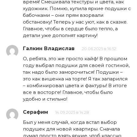
время! Смешивала текстуры и цвета, как
художник. Помню, купила яркие подушки с
бабочками – они прям взорвали
обстановку! Теперь у нас уют, как в сказке.
Главное, чтобы в сердце было тепло, а
детали уже дополнят картину!
Галкин Владислав
20.06.2025 в 16:52
О, ребята, это же просто кайф! В прошлом
году выбрал подушки для своей гостиной,
так надо было заморочиться! Подушки –
это как вишенка на торте! Я так запарился
– комбинировал цвета и фактуры! В итоге
все в восторге! Главное, чтобы было
удобно и стильно!
Серафим
14.09.2025 в 14:28
Был у меня случай, когда встал выбор
подушек для новой квартиры. Сначала
думал просто взять яркие, чтоб классно