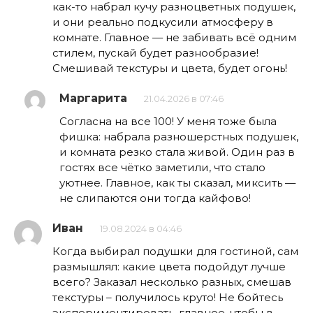
как-то набрал кучу разноцветных подушек,
и они реально подкусили атмосферу в
комнате. Главное — не забивать всё одним
стилем, пускай будет разнообразие!
Смешивай текстуры и цвета, будет огонь!
Маргарита
21.04.2026 в 07:46
Согласна на все 100! У меня тоже была
фишка: набрала разношерстных подушек,
и комната резко стала живой. Один раз в
гостях все чётко заметили, что стало
уютнее. Главное, как ты сказал, миксить —
не слипаются они тогда кайфово!
Иван
19.08.2024 в 04:46
Когда выбирал подушки для гостиной, сам
размышлял: какие цвета подойдут лучше
всего? Заказал несколько разных, смешав
текстуры – получилось круто! Не бойтесь
экспериментировать, главное, чтобы в