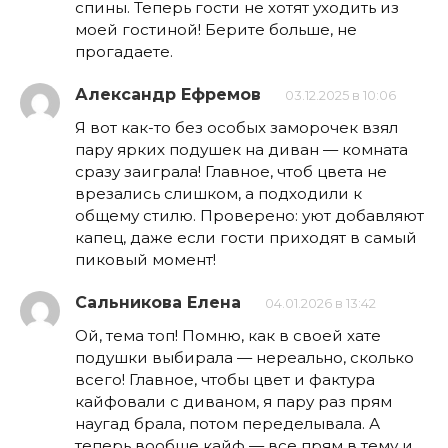
спины. Теперь гости не хотят уходить из
моей гостиной! Берите больше, не
прогадаете.
Александр Ефремов
03.12.2025 в 10:06
Я вот как-то без особых заморочек взял
пару ярких подушек на диван — комната
сразу заиграла! Главное, чтоб цвета не
врезались слишком, а подходили к
общему стилю. Проверено: уют добавляют
капец, даже если гости приходят в самый
пиковый момент!
Сальникова Елена
04.01.2026 в 13:42
Ой, тема топ! Помню, как в своей хате
подушки выбирала — нереально, сколько
всего! Главное, чтобы цвет и фактура
кайфовали с диваном, я пару раз прям
наугад брала, потом переделывала. А
теперь вообще кайф — все прям в тему и