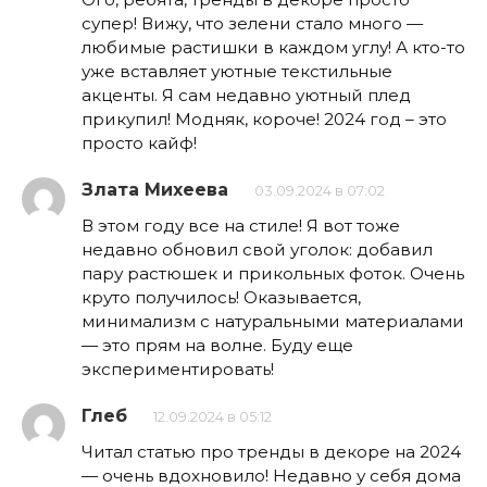
супер! Вижу, что зелени стало много —
любимые растишки в каждом углу! А кто-то
уже вставляет уютные текстильные
акценты. Я сам недавно уютный плед
прикупил! Модняк, короче! 2024 год – это
просто кайф!
Злата Михеева
03.09.2024 в 07:02
В этом году все на стиле! Я вот тоже
недавно обновил свой уголок: добавил
пару растюшек и прикольных фоток. Очень
круто получилось! Оказывается,
минимализм с натуральными материалами
— это прям на волне. Буду еще
экспериментировать!
Глеб
12.09.2024 в 05:12
Читал статью про тренды в декоре на 2024
— очень вдохновило! Недавно у себя дома