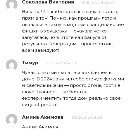
Соколова Виктория
05.10.2025 в 22:20
Вика тут! Спасибо за класснючую статью,
прям в тон! Помню, как прошлым летом
пыталась впихнуть модные скандинавские
фишки в хрущевку — сначала чётко
запуталась, но в итоге кайфанула от
результата. Теперь дом – просто огонь,
всем завидуют!
Тимур
12.10.2025 в 14:20
Чувак, я лютый фанат всяких фишек в
доме! В 2024 замутил себе стену с фотками
и светильниками — просто огонь, гости в
шоке! Главное — не бояться
експериментить, тогда дом реально свое
лицо обретает!
Амина Акимова
18.11.2025 в 08:38
Амина Акимова