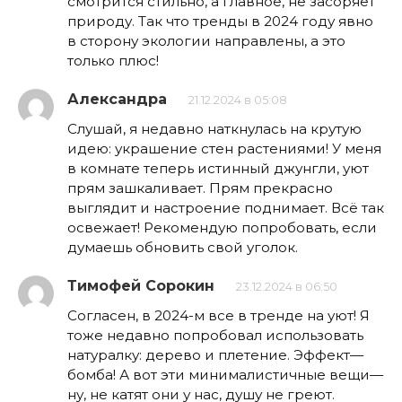
смотрится стильно, а главное, не засоряет
природу. Так что тренды в 2024 году явно
в сторону экологии направлены, а это
только плюс!
Александра
21.12.2024 в 05:08
Слушай, я недавно наткнулась на крутую
идею: украшение стен растениями! У меня
в комнате теперь истинный джунгли, уют
прям зашкаливает. Прям прекрасно
выглядит и настроение поднимает. Всё так
освежает! Рекомендую попробовать, если
думаешь обновить свой уголок.
Тимофей Сорокин
23.12.2024 в 06:50
Согласен, в 2024-м все в тренде на уют! Я
тоже недавно попробовал использовать
натуралку: дерево и плетение. Эффект—
бомба! А вот эти минималистичные вещи—
ну, не катят они у нас, душу не греют.