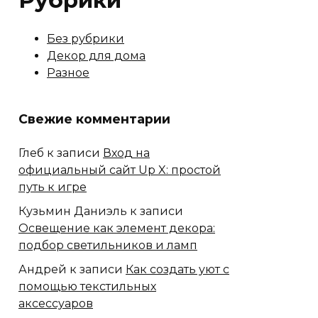
Рубрики
Без рубрики
Декор для дома
Разное
Свежие комментарии
Глеб
к записи
Вход на
официальный сайт Up X: простой
путь к игре
Кузьмин Даниэль
к записи
Освещение как элемент декора:
подбор светильников и ламп
Андрей
к записи
Как создать уют с
помощью текстильных
аксессуаров