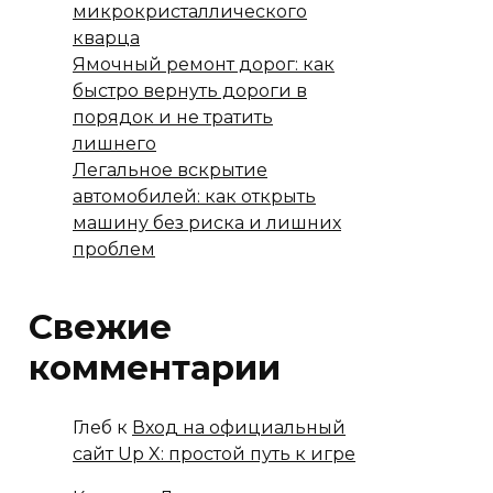
микрокристаллического
кварца
Ямочный ремонт дорог: как
быстро вернуть дороги в
порядок и не тратить
лишнего
Легальное вскрытие
автомобилей: как открыть
машину без риска и лишних
проблем
Свежие
комментарии
Глеб
к
Вход на официальный
сайт Up X: простой путь к игре