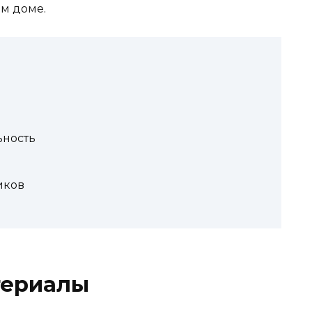
ем доме.
ьность
иков
териалы