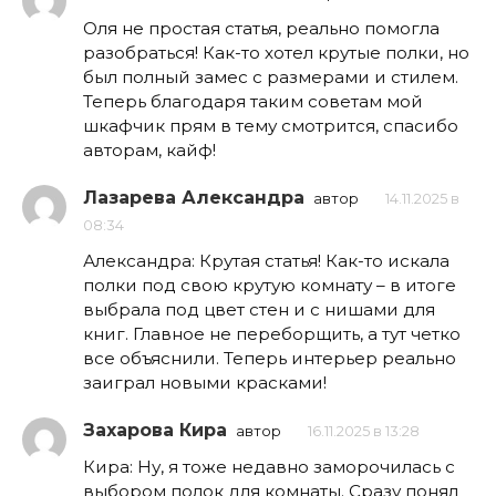
Оля не простая статья, реально помогла
разобраться! Как-то хотел крутые полки, но
был полный замес с размерами и стилем.
Теперь благодаря таким советам мой
шкафчик прям в тему смотрится, спасибо
авторам, кайф!
Лазарева Александра
автор
14.11.2025 в
08:34
Александра: Крутая статья! Как-то искала
полки под свою крутую комнату – в итоге
выбрала под цвет стен и с нишами для
книг. Главное не переборщить, а тут четко
все объяснили. Теперь интерьер реально
заиграл новыми красками!
Захарова Кира
автор
16.11.2025 в 13:28
Кира: Ну, я тоже недавно заморочилась с
выбором полок для комнаты. Сразу понял