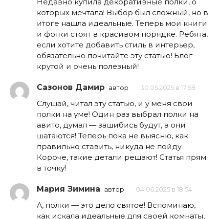
Недавно купила декоративные полки, о
которых мечтала! Выбор был сложный, но в
итоге нашла идеальные. Теперь мои книги
и фотки стоят в красивом порядке. Ребята,
если хотите добавить стиль в интерьер,
обязательно почитайте эту статью! Блог
крутой и очень полезный!
Сазонов Дамир
автор
30.05.2025 в 17:58
Слушай, читал эту статью, и у меня свои
полки на уме! Один раз выбрал полки на
авито, думал — зашибись будут, а они
шатаются! Теперь пока не выясню, как
правильно ставить, никуда не пойду.
Короче, такие детали решают! Статья прям
в точку!
Мария Зимина
автор
04.06.2025 в 18:54
А, полки — это дело святое! Вспоминаю,
как искала идеальные для своей комнаты,