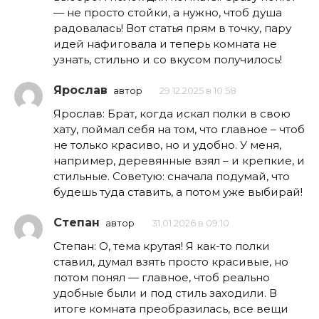
— не просто стойки, а нужно, чтоб душа
радовалась! Вот статья прям в точку, пару
идей нафиговала и теперь комната не
узнать, стильно и со вкусом получилось!
Ярослав
автор
29.12.2025 в 10:58
Ярослав: Брат, когда искал полки в свою
хату, поймал себя на том, что главное – чтоб
не только красиво, но и удобно. У меня,
например, деревянные взял – и крепкие, и
стильные. Советую: сначала подумай, что
будешь туда ставить, а потом уже выбирай!
Степан
автор
31.01.2026 в 09:10
Степан: О, тема крутая! Я как-то полки
ставил, думал взять просто красивые, но
потом понял — главное, чтоб реально
удобные были и под стиль заходили. В
итоге комната преобразилась, все вещи