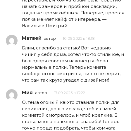
начать с замеров и пробной раскладки,
тогда не промахнёшься. Поверьте, простая
полка меняет кайф от интерьера. —
Васильев Дмитрий
Матвей
автор
10.09.2025 в 18:18
Блин, спасибо за статью! Вот недавно
чинил у себя дома, хотел что-то стильное, и
благодаря советам наконец выбрал
нормальные полки. Теперь комната
вообще огонь смотрится, никто не верит,
что сам так круто угадал с дизайном!
Мия
автор
17.09.2025 в 13:22
О, тема огонь! Я как-то ставила полки для
своих книг, долго искала, чтоб и с моей
комнатой смотрелось, и чтоб крепкие. В
статье много полезного, спасибо! Теперь
точно проще подобрать, чтобы комната