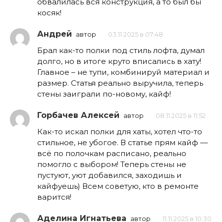
обвалилась вся конструкция, а то был бы
косяк!
Андрей
автор
03.11.2025 в 07:48
Брал как-то полки под стиль лофта, думал
долго, но в итоге круто вписались в хату!
Главное – не тупи, комбинируй материал и
размер. Статья реально выручила, теперь
стены заиграли по-новому, кайф!
Горбачев Алексей
автор
08.11.2025 в 11:52
Как-то искал полки для хаты, хотел что-то
стильное, не убогое. В статье прям кайф —
всё по полочкам расписано, реально
помогло с выбором! Теперь стены не
пустуют, уют добавился, заходишь и
кайфуешь) Всем советую, кто в ремонте
варится!
Аделина Игнатьева
автор
11.11.2025 в 10:30