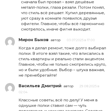
сначала был провал – взял дешёвые
металл-полки, глаза резали. Потом понял,
что стиль всё решает. Купил деревянные,
уют сразу в комнате появился, друзья
офигели. Главное, чтобы всё гармонично
смотрелось, иначе фигня выходит.
Мирон Быков
автор
03.07.2025 в 17:00
Когда я делал ремонт, тоже долго выбирал
полки. В итоге взял такие, что вписались в
стиль квартиры и реально стали акцентом.
Главное, чтобы не только смотрелись круто,
но и были удобные. Выбор – штука важная,
не пренебрегайте!
Васильев Дмитрий
автор
29.08.2025 в
02:04
Классные советы, всё по делу! У меня в
однушке полки ставил сам — чуть
переставил, и комната заиграла. Советую