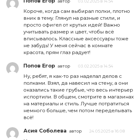
Попов Егор
автор
03.02.2025 в 14:54
Короче, когда сам выбирал полки, плотно
вник в тему. Глянул на разные стили, и
просто офигел от крутых идей! Важно
учитывать размер и цвет, чтобы всё
вписывалось. Классные аксессуары тоже
не забудь! У меня сейчас в комнате
красота, прям глаз радует!
Попов Егор
автор
03.02.2025 в 14:54
Ну, ребят, я как-то раз наделал делов с
полками. Взял, да навесил на стену, а они
оказались такие грубые, что весь интерьер
испортили. В общем, смотрите в магазинах
на материалы и стиль. Лучше потратиться
немного больше, чем потом переделывать
всё!
Асия Соболева
автор
24.05.2025 в 16:08