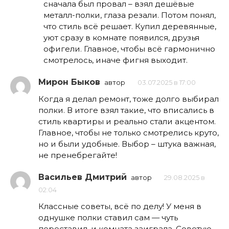
сначала был провал – взял дешёвые
металл-полки, глаза резали. Потом понял,
что стиль всё решает. Купил деревянные,
уют сразу в комнате появился, друзья
офигели. Главное, чтобы всё гармонично
смотрелось, иначе фигня выходит.
Мирон Быков
автор
03.07.2025 в 17:00
Когда я делал ремонт, тоже долго выбирал
полки. В итоге взял такие, что вписались в
стиль квартиры и реально стали акцентом.
Главное, чтобы не только смотрелись круто,
но и были удобные. Выбор – штука важная,
не пренебрегайте!
Васильев Дмитрий
автор
29.08.2025 в
02:04
Классные советы, всё по делу! У меня в
однушке полки ставил сам — чуть
переставил, и комната заиграла. Советую