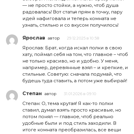
— не просто стойки, а нужно, чтоб душа
радовалась! Вот статья прям в точку, пару
идей нафиговала и теперь комната не
узнать, стильно и со вкусом получилось!
Ярослав
автор
29.12.2025 в 10:58
Ярослав: Брат, когда искал полки в свою
хату, поймал себя на том, что главное – чтоб
не только красиво, но и удобно. У меня,
например, деревянные взял – и крепкие, и
стильные. Советую: сначала подумай, что
будешь туда ставить, а потом уже выбирай!
Степан
автор
31.01.2026 в 09:10
Степан: О, тема крутая! Я как-то полки
ставил, думал взять просто красивые, но
потом понял — главное, чтоб реально
удобные были и под стиль заходили. В
итоге комната преобразилась, все вещи