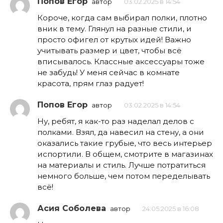
Попов Егор
автор
03.02.2025 в 14:54
Короче, когда сам выбирал полки, плотно
вник в тему. Глянул на разные стили, и
просто офигел от крутых идей! Важно
учитывать размер и цвет, чтобы всё
вписывалось. Классные аксессуары тоже
не забудь! У меня сейчас в комнате
красота, прям глаз радует!
Попов Егор
автор
03.02.2025 в 14:54
Ну, ребят, я как-то раз наделал делов с
полками. Взял, да навесил на стену, а они
оказались такие грубые, что весь интерьер
испортили. В общем, смотрите в магазинах
на материалы и стиль. Лучше потратиться
немного больше, чем потом переделывать
всё!
Асия Соболева
автор
24.05.2025 в 16:08