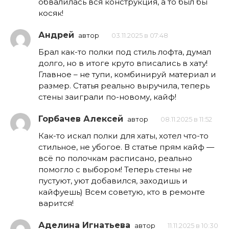
обвалилась вся конструкция, а то был бы
косяк!
Андрей
автор
03.11.2025 в 07:48
Брал как-то полки под стиль лофта, думал
долго, но в итоге круто вписались в хату!
Главное – не тупи, комбинируй материал и
размер. Статья реально выручила, теперь
стены заиграли по-новому, кайф!
Горбачев Алексей
автор
08.11.2025 в 11:52
Как-то искал полки для хаты, хотел что-то
стильное, не убогое. В статье прям кайф —
всё по полочкам расписано, реально
помогло с выбором! Теперь стены не
пустуют, уют добавился, заходишь и
кайфуешь) Всем советую, кто в ремонте
варится!
Аделина Игнатьева
автор
11.11.2025 в 10:30