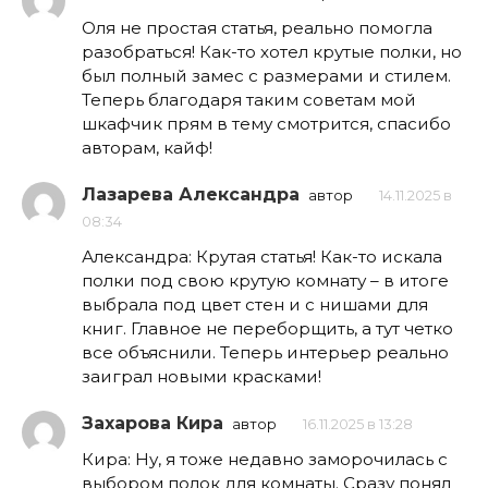
Оля не простая статья, реально помогла
разобраться! Как-то хотел крутые полки, но
был полный замес с размерами и стилем.
Теперь благодаря таким советам мой
шкафчик прям в тему смотрится, спасибо
авторам, кайф!
Лазарева Александра
автор
14.11.2025 в
08:34
Александра: Крутая статья! Как-то искала
полки под свою крутую комнату – в итоге
выбрала под цвет стен и с нишами для
книг. Главное не переборщить, а тут четко
все объяснили. Теперь интерьер реально
заиграл новыми красками!
Захарова Кира
автор
16.11.2025 в 13:28
Кира: Ну, я тоже недавно заморочилась с
выбором полок для комнаты. Сразу понял