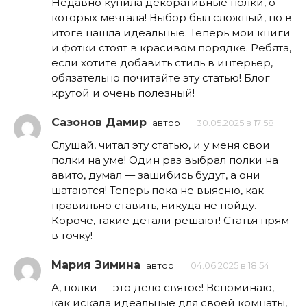
Недавно купила декоративные полки, о
которых мечтала! Выбор был сложный, но в
итоге нашла идеальные. Теперь мои книги
и фотки стоят в красивом порядке. Ребята,
если хотите добавить стиль в интерьер,
обязательно почитайте эту статью! Блог
крутой и очень полезный!
Сазонов Дамир
автор
30.05.2025 в 17:58
Слушай, читал эту статью, и у меня свои
полки на уме! Один раз выбрал полки на
авито, думал — зашибись будут, а они
шатаются! Теперь пока не выясню, как
правильно ставить, никуда не пойду.
Короче, такие детали решают! Статья прям
в точку!
Мария Зимина
автор
04.06.2025 в 18:54
А, полки — это дело святое! Вспоминаю,
как искала идеальные для своей комнаты,