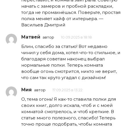
начать с замеров и пробной раскладки,
тогда не промахнёшься. Поверьте, простая
полка меняет кайф от интерьера. —
Васильев Дмитрий
Матвей
автор
10.09.2025 в 18:18
Блин, спасибо за статью! Вот недавно
чинил у себя дома, хотел что-то стильное, и
благодаря советам наконец выбрал
нормальные полки. Теперь комната
вообще огонь смотрится, никто не верит,
что сам так круто угадал с дизайном!
Мия
автор
17.09.2025 в 13:22
О, тема огонь! Я как-то ставила полки для
своих книг, долго искала, чтоб и с моей
комнатой смотрелось, и чтоб крепкие. В
статье много полезного, спасибо! Теперь
точно проще подобрать, чтобы комната