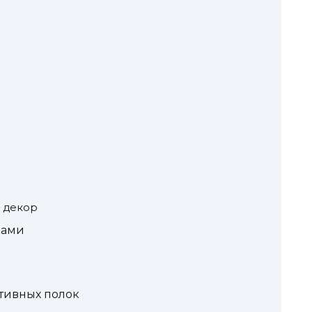
й декор
ками
тивных полок