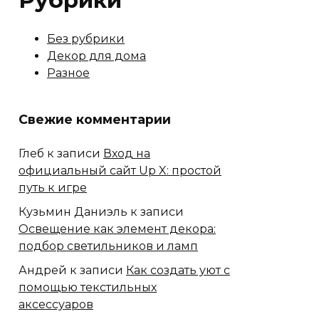
Рубрики
Без рубрики
Декор для дома
Разное
Свежие комментарии
Глеб
к записи
Вход на
официальный сайт Up X: простой
путь к игре
Кузьмин Даниэль
к записи
Освещение как элемент декора:
подбор светильников и ламп
Андрей
к записи
Как создать уют с
помощью текстильных
аксессуаров