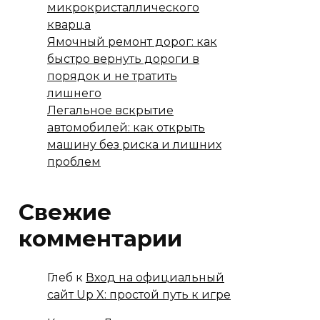
микрокристаллического
кварца
Ямочный ремонт дорог: как
быстро вернуть дороги в
порядок и не тратить
лишнего
Легальное вскрытие
автомобилей: как открыть
машину без риска и лишних
проблем
Свежие
комментарии
Глеб
к
Вход на официальный
сайт Up X: простой путь к игре