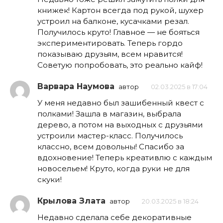
книжек! Картон всегда под рукой, шухер
устроил на балконе, кусачками резал.
Получилось круто! Главное — не бояться
экспериментировать. Теперь гордо
показываю друзьям, всем нравится!
Советую попробовать, это реально кайф!
Варвара Наумова
автор
02.03.2025 в 17:04
У меня недавно был зашибенный квест с
полками! Зашла в магазин, выбрала
дерево, а потом на выходных с друзьями
устроили мастер-класс. Получилось
классно, всем довольны! Спасибо за
вдохновение! Теперь креативлю с каждым
новосельем! Круто, когда руки не для
скуки!
Крылова Злата
автор
20.03.2025 в 18:24
Недавно сделала себе декоративные