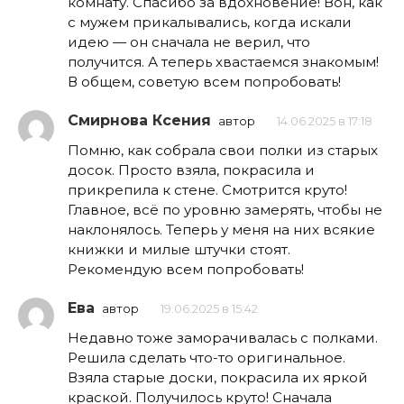
комнату. Спасибо за вдохновение! Вон, как
с мужем прикалывались, когда искали
идею — он сначала не верил, что
получится. А теперь хвастаемся знакомым!
В общем, советую всем попробовать!
Смирнова Ксения
автор
14.06.2025 в 17:18
Помню, как собрала свои полки из старых
досок. Просто взяла, покрасила и
прикрепила к стене. Смотрится круто!
Главное, всё по уровню замерять, чтобы не
наклонялось. Теперь у меня на них всякие
книжки и милые штучки стоят.
Рекомендую всем попробовать!
Ева
автор
19.06.2025 в 15:42
Недавно тоже заморачивалась с полками.
Решила сделать что-то оригинальное.
Взяла старые доски, покрасила их яркой
краской. Получилось круто! Сначала