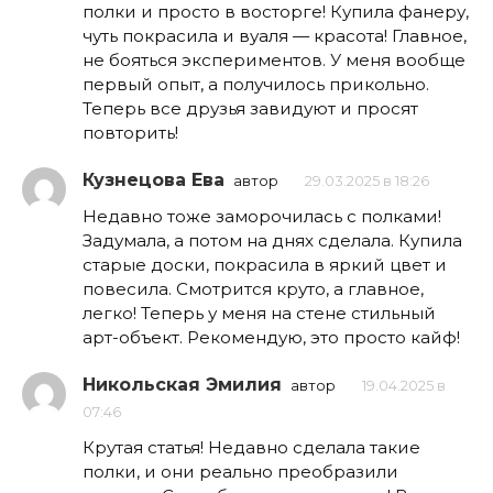
полки и просто в восторге! Купила фанеру,
чуть покрасила и вуаля — красота! Главное,
не бояться экспериментов. У меня вообще
первый опыт, а получилось прикольно.
Теперь все друзья завидуют и просят
повторить!
Кузнецова Ева
автор
29.03.2025 в 18:26
Недавно тоже заморочилась с полками!
Задумала, а потом на днях сделала. Купила
старые доски, покрасила в яркий цвет и
повесила. Смотрится круто, а главное,
легко! Теперь у меня на стене стильный
арт-объект. Рекомендую, это просто кайф!
Никольская Эмилия
автор
19.04.2025 в
07:46
Крутая статья! Недавно сделала такие
полки, и они реально преобразили