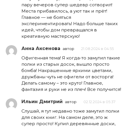
пару вечеров супер шедевр сотворил!
Места прибавилось, а уют так и прёт!
Главное — не бояться
экспериментировать! Надо больше таких
идей, чтобы дом превращался в
креативную мастерскую!
Анна Аксенова
автор
21.08.2024 в 04:55
Офигенная тема! Я когда-то замутил такие
полки из старых досок, вышло просто
бомба! Накрашенные яркими цветами,
дружбаны чуть не офигели от восторга!
Делать самому – это круто! Главное,
фантазия и руки не из плеч! Все получится!
Ильин Дмитрий
автор
02.12.2024 в 05:37
Слушай, я тут недавно тоже замутил полки
для своих книг. На самом деле, это ж
супер просто! Купил деревянные доски,