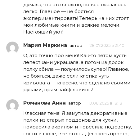
думала, что это сложно, но все оказалось
легко. Главное — не бояться
экспериментировать! Теперь на них стоят
мои любимые книги и всякие мелочи.
Настоящий уют!
Мария Маркина
автор
28.07.2025 в 21:40
О, это точно про меня! Как-то летом кусты
лепестками украшала, а потом из досок
полку сбила — получилось супер! Главное,
не бояться, даже если клепка чуть
кривовата — классно, что сделано своими
руками, прям кайф ловишь!
Романова Анна
автор
19.08.2025 в 18:18
Классная тема! Я замутила декоративные
полки из старых поддонов для кухни,
покрасила акрилом и повесила подсветку,
гости в шоке, всё огонь. Делалось просто,