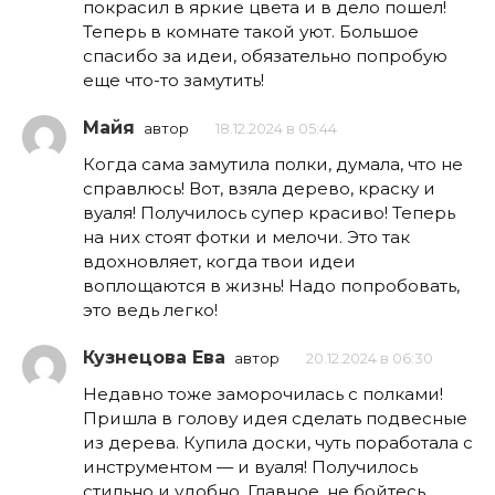
покрасил в яркие цвета и в дело пошел!
Теперь в комнате такой уют. Большое
спасибо за идеи, обязательно попробую
еще что-то замутить!
Майя
автор
18.12.2024 в 05:44
Когда сама замутила полки, думала, что не
справлюсь! Вот, взяла дерево, краску и
вуаля! Получилось супер красиво! Теперь
на них стоят фотки и мелочи. Это так
вдохновляет, когда твои идеи
воплощаются в жизнь! Надо попробовать,
это ведь легко!
Кузнецова Ева
автор
20.12.2024 в 06:30
Недавно тоже заморочилась с полками!
Пришла в голову идея сделать подвесные
из дерева. Купила доски, чуть поработала с
инструментом — и вуаля! Получилось
стильно и удобно. Главное, не бойтесь