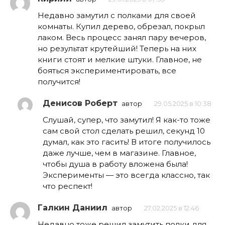
Недавно замутил с полками для своей
комнаты. Купил дерево, обрезал, покрыл
лаком. Весь процесс занял пару вечеров,
но результат крутейший! Теперь на них
книги стоят и мелкие штуки. Главное, не
бояться экспериментировать, все
получится!
Денисов Роберт
автор
29.05.2025 в 10:38
Слушай, супер, что замутил! Я как-то тоже
сам свой стол сделать решил, секунд 10
думал, как это гасить! В итоге получилось
даже лучше, чем в магазине. Главное,
чтобы душа в работу вложена была!
Эксперименты — это всегда классно, так
что респект!
Галкин Даниил
автор
27.02.2025 в 12:46
Недавно тоже решил замутить полки для