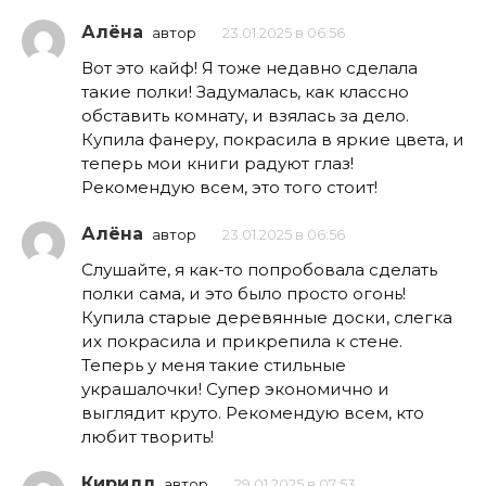
Алёна
автор
23.01.2025 в 06:56
Вот это кайф! Я тоже недавно сделала
такие полки! Задумалась, как классно
обставить комнату, и взялась за дело.
Купила фанеру, покрасила в яркие цвета, и
теперь мои книги радуют глаз!
Рекомендую всем, это того стоит!
Алёна
автор
23.01.2025 в 06:56
Слушайте, я как-то попробовала сделать
полки сама, и это было просто огонь!
Купила старые деревянные доски, слегка
их покрасила и прикрепила к стене.
Теперь у меня такие стильные
украшалочки! Супер экономично и
выглядит круто. Рекомендую всем, кто
любит творить!
Кирилл
автор
29.01.2025 в 07:53